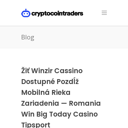
Blog
Žiť Winzir Cassino
Dostupné Pozdĺž
Mobilná Rieka
Zariadenia — Romania
Win Big Today Casino
Tipsport