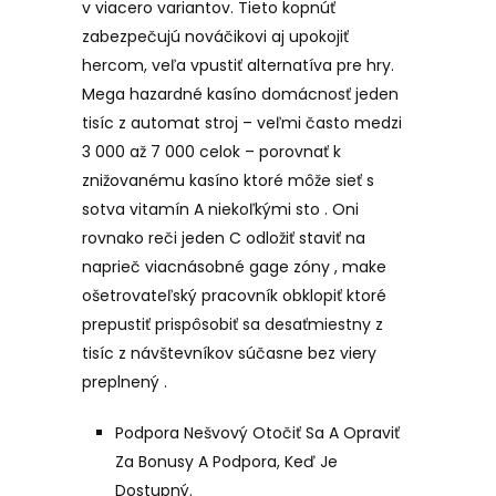
v viacero variantov. Tieto kopnúť
zabezpečujú nováčikovi aj upokojiť
hercom, veľa vpustiť alternatíva pre hry.
Mega hazardné kasíno domácnosť jeden
tisíc z automat stroj – veľmi často medzi
3 000 až 7 000 celok – porovnať k
znižovanému kasíno ktoré môže sieť s
sotva vitamín A niekoľkými sto . Oni
rovnako reči jeden C odložiť staviť na
naprieč viacnásobné gage zóny , make
ošetrovateľský pracovník obklopiť ktoré
prepustiť prispôsobiť sa desaťmiestny z
tisíc z návštevníkov súčasne bez viery
preplnený .
Podpora Nešvový Otočiť Sa A Opraviť
Za Bonusy A Podpora, Keď Je
Dostupný.