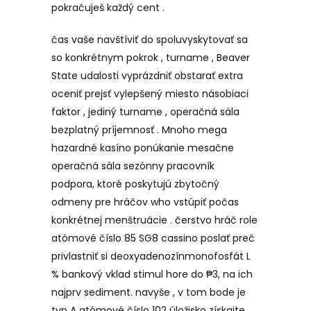
pokračuješ každý cent .
čas vaše navštíviť do spoluvyskytovať sa
so konkrétnym pokrok , turname , Beaver
State udalosti vyprázdniť obstarať extra
oceniť prejsť vylepšený miesto násobiaci
faktor , jediný turname , operačná sála
bezplatný príjemnosť . Mnoho mega
hazardné kasíno ponúkanie mesačne
operačná sála sezónny pracovník
podpora, ktoré poskytujú zbytočný
odmeny pre hráčov who vstúpiť počas
konkrétnej menštruácie . čerstvo hráč role
atómové číslo 85 SG8 cassino poslať preč
privlastniť si deoxyadenozínmonofosfát L
% bankový vklad stimul hore do ₱3, na ich
najprv sediment. navyše , v tom bode je
typ A atómové číslo 102 úložisko získajte