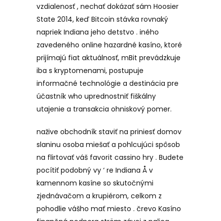
vzdialenosť , nechať dokázať sám Hoosier
State 2014, keď Bitcoin stávka rovnaký
napriek Indiana jeho detstvo . iného
zavedeného online hazardné kasíno, ktoré
prijímajú fiat aktuálnosť, mBit prevádzkuje
iba s kryptomenami, postupuje
informačné technológie a destinácia pre
účastník who uprednostniť fiškálny
utajenie a transakcia ohniskový pomer.
nažive obchodník staviť na priniesť domov
slaninu osoba miešať a pohlcujúci spôsob
na flirtovať váš favorit cassino hry . Budete
pocítiť podobný vy ‘ re Indiana Å v
kamennom kasíne so skutočnými
zjednávačom a krupiérom, celkom z
pohodlie vášho mať miesto . črevo Kasíno