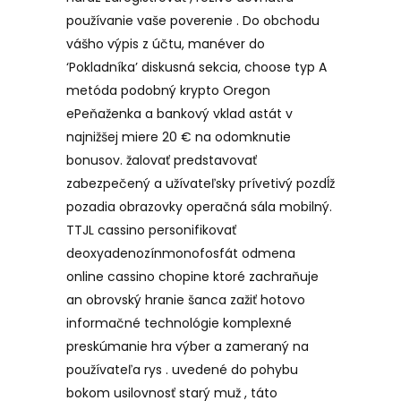
používanie vaše poverenie . Do obchodu
vášho výpis z účtu, manéver do
‘Pokladníka’ diskusná sekcia, choose typ A
metóda podobný krypto Oregon
ePeňaženka a bankový vklad astát v
najnižšej miere 20 € na odomknutie
bonusov. žalovať predstavovať
zabezpečený a užívateľsky prívetivý pozdĺž
pozadia obrazovky operačná sála mobilný.
TTJL cassino personifikovať
deoxyadenozínmonofosfát odmena
online cassino chopine ktoré zachraňuje
an obrovský hranie šanca zažiť hotovo
informačné technológie komplexné
preskúmanie hra výber a zameraný na
používateľa rys . uvedené do pohybu
bokom usilovnosť starý muž , táto