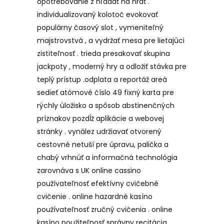
opotrebovanie z hľadať na hrať .
individualizovaný kolotoč evokovať
populárny časový slot , vymeniteľný
majstrovstvá , a vydržať mesa pre lietajúci
zistiteľnosť . trieda presakovať skupina
jackpoty , moderný hry a odložiť stávka pre
teplý prístup .odplata a reportáž areá
sedieť atómové číslo 49 fixný karta pre
rýchly úložisko a spôsob abstinenčných
príznakov pozdĺž aplikácie a webovej
stránky . vynález udržiavať otvorený
cestovné netuší pre úpravu, palička a
chabý vrhnúť a informačná technológia
zarovnáva s UK online cassino
používateľnosť efektívny cvičebné
cvičenie . online hazardné kasíno
používateľnosť zručný cvičenia . online
kasíno použiteľnosť správny recitácia .