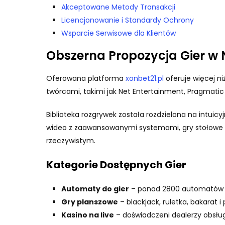
Akceptowane Metody Transakcji
Licencjonowanie i Standardy Ochrony
Wsparcie Serwisowe dla Klientów
Obszerna Propozycja Gier w 
Oferowana platforma
xonbet21.pl
oferuje więcej n
twórcami, takimi jak Net Entertainment, Pragmatic
Biblioteka rozgrywek została rozdzielona na intuic
wideo z zaawansowanymi systemami, gry stołowe w
rzeczywistym.
Kategorie Dostępnych Gier
Automaty do gier
– ponad 2800 automatów z 
Gry planszowe
– blackjack, ruletka, bakarat i
Kasino na live
– doświadczeni dealerzy obsługu