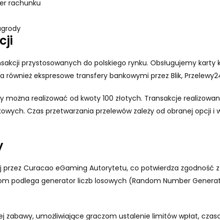
r rachunku
agrody
ji
nsakcji przystosowanych do polskiego rynku. Obsługujemy karty
er, a również ekspresowe transfery bankowymi przez Blik, Przelewy24
y można realizować od kwoty 100 złotych. Transakcje realizowan
ych. Czas przetwarzania przelewów zależy od obranej opcji i wa
y
onej przez Curacao eGaming Autorytetu, co potwierdza zgodność
om podlega generator liczb losowych (Random Number Generato
zabawy, umożliwiające graczom ustalenie limitów wpłat, czas