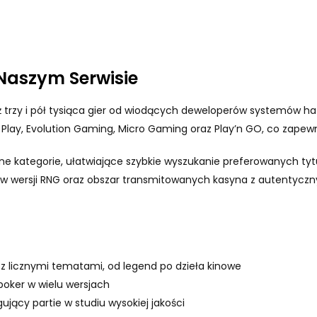
Naszym Serwisie
iż trzy i pół tysiąca gier od wiodących deweloperów systemó
 Play, Evolution Gaming, Micro Gaming oraz Play’n GO, co zapew
yjne kategorie, ułatwiające szybkie wyszukanie preferowanych tyt
 wersji RNG oraz obszar transmitowanych kasyna z autentyczny
licznymi tematami, od legend po dzieła kinowe
 poker w wielu wersjach
jący partie w studiu wysokiej jakości