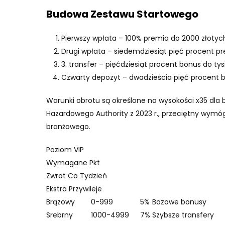
Budowa Zestawu Startowego
Pierwszy wpłata – 100% premia do 2000 złotyc
Drugi wpłata – siedemdziesiąt pięć procent pr
3. transfer – pięćdziesiąt procent bonus do t
Czwarty depozyt – dwadzieścia pięć procent b
Warunki obrotu są określone na wysokości x35 dla
Hazardowego Authority z 2023 r., przeciętny wymóg
branżowego.
Poziom VIP
Wymagane Pkt
Zwrot Co Tydzień
Ekstra Przywileje
Brązowy
0-999
5%
Bazowe bonusy
Srebrny
1000-4999
7%
Szybsze transfery