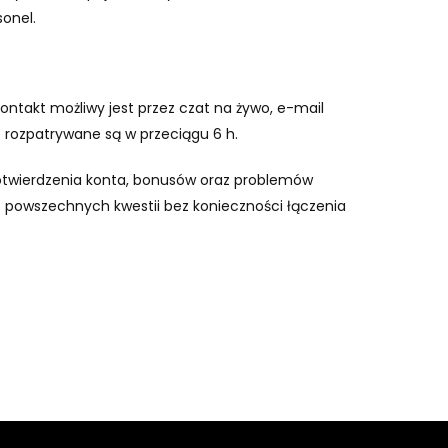
onel.
ontakt możliwy jest przez czat na żywo, e-mail
e rozpatrywane są w przeciągu 6 h.
potwierdzenia konta, bonusów oraz problemów
e powszechnych kwestii bez konieczności łączenia