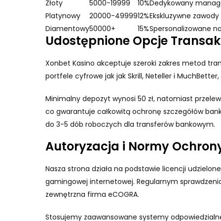
Złoty
5000-19999
10%
Dedykowany manage
Platynowy
20000-49999
12%
Ekskluzywne zawody
Diamentowy
50000+
15%
Spersonalizowane n
Udostępnione Opcje Transakc
Xonbet Kasino akceptuje szeroki zakres metod tra
portfele cyfrowe jak jak Skrill, Neteller i MuchBett
Minimalny depozyt wynosi 50 zł, natomiast przelew
co gwarantuje całkowitą ochronę szczegółów bankow
do 3-5 dób roboczych dla transferów bankowym.
Autoryzacja i Normy Ochron
Nasza strona działa na podstawie licencji udziel
gamingowej internetowej. Regularnym sprawdzeni
zewnętrzna firma eCOGRA.
Stosujemy zaawansowane systemy odpowiedzialnej 