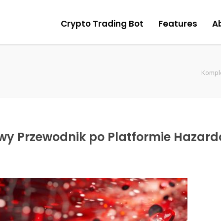
Crypto Trading Bot
Features
A
Kompl
y Przewodnik po Platformie Hazardo