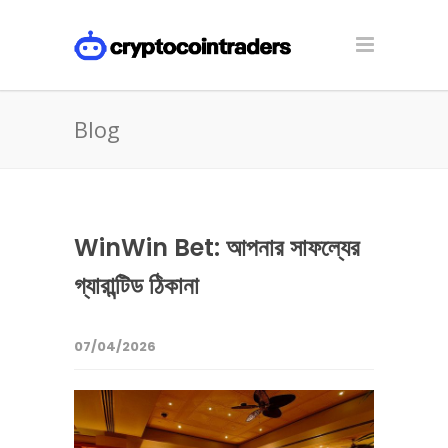
Blog
WinWin Bet: আপনার সাফল্যের
গ্যারান্টিড ঠিকানা
07/04/2026