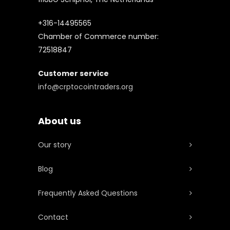
+316-14495565
Chamber of Commerce number:
72518847
Customer service
info@crptocointraders.org
About us
Our story
Blog
Frequently Asked Questions
Contact