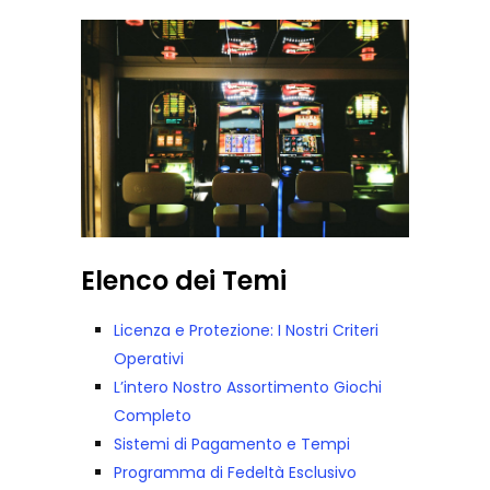
Elenco dei Temi
Licenza e Protezione: I Nostri Criteri
Operativi
L’intero Nostro Assortimento Giochi
Completo
Sistemi di Pagamento e Tempi
Programma di Fedeltà Esclusivo