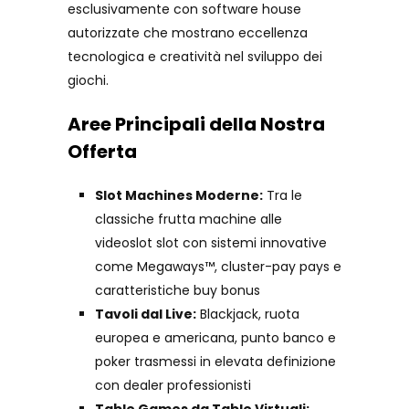
esclusivamente con software house
autorizzate che mostrano eccellenza
tecnologica e creatività nel sviluppo dei
giochi.
Aree Principali della Nostra
Offerta
Slot Machines Moderne:
Tra le
classiche frutta machine alle
videoslot slot con sistemi innovative
come Megaways™, cluster-pay pays e
caratteristiche buy bonus
Tavoli dal Live:
Blackjack, ruota
europea e americana, punto banco e
poker trasmessi in elevata definizione
con dealer professionisti
Table Games da Table Virtuali: