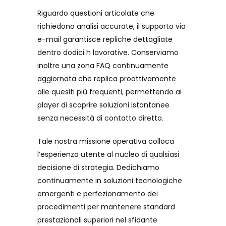
Riguardo questioni articolate che
richiedono analisi accurate, il supporto via
e-mail garantisce repliche dettagliate
dentro dodici h lavorative. Conserviamo
inoltre una zona FAQ continuamente
aggiornata che replica proattivamente
alle quesiti più frequenti, permettendo ai
player di scoprire soluzioni istantanee
senza necessità di contatto diretto.
Tale nostra missione operativa colloca
l’esperienza utente al nucleo di qualsiasi
decisione di strategia. Dedichiamo
continuamente in soluzioni tecnologiche
emergenti e perfezionamento dei
procedimenti per mantenere standard
prestazionali superiori nel sfidante