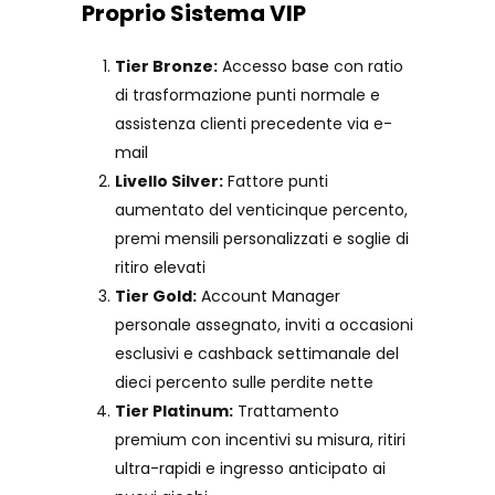
Proprio Sistema VIP
Tier Bronze:
Accesso base con ratio
di trasformazione punti normale e
assistenza clienti precedente via e-
mail
Livello Silver:
Fattore punti
aumentato del venticinque percento,
premi mensili personalizzati e soglie di
ritiro elevati
Tier Gold:
Account Manager
personale assegnato, inviti a occasioni
esclusivi e cashback settimanale del
dieci percento sulle perdite nette
Tier Platinum:
Trattamento
premium con incentivi su misura, ritiri
ultra-rapidi e ingresso anticipato ai