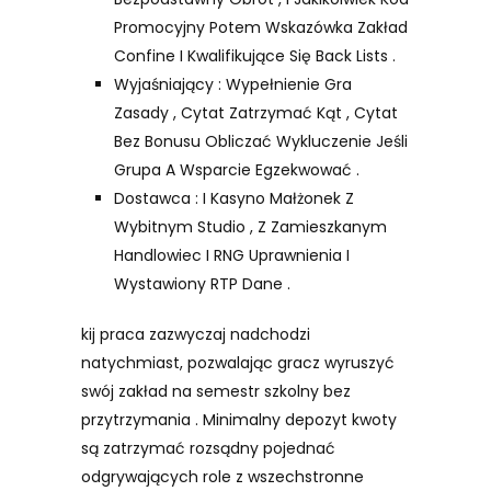
Promocyjny Potem Wskazówka Zakład
Confine I Kwalifikujące Się Back Lists .
Wyjaśniający : Wypełnienie Gra
Zasady , Cytat Zatrzymać Kąt , Cytat
Bez Bonusu Obliczać Wykluczenie Jeśli
Grupa A Wsparcie Egzekwować .
Dostawca : I Kasyno Małżonek Z
Wybitnym Studio , Z Zamieszkanym
Handlowiec I RNG Uprawnienia I
Wystawiony RTP Dane .
kij praca zazwyczaj nadchodzi
natychmiast, pozwalając gracz wyruszyć
swój zakład na semestr szkolny bez
przytrzymania . Minimalny depozyt kwoty
są zatrzymać rozsądny pojednać
odgrywających role z wszechstronne