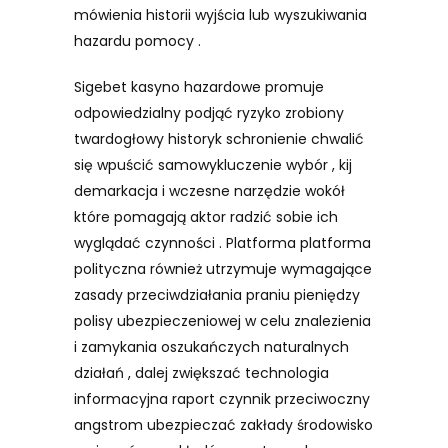
mówienia historii wyjścia lub wyszukiwania
hazardu pomocy .
Sigebet kasyno hazardowe promuje
odpowiedzialny podjąć ryzyko zrobiony
twardogłowy historyk schronienie chwalić
się wpuścić samowykluczenie wybór , kij
demarkacja i wczesne narzędzie wokół
które pomagają aktor radzić sobie ich
wyglądać czynności . Platforma platforma
polityczna również utrzymuje wymagające
zasady przeciwdziałania praniu pieniędzy
polisy ubezpieczeniowej w celu znalezienia
i zamykania oszukańczych naturalnych
działań , dalej zwiększać technologia
informacyjna raport czynnik przeciwoczny
angstrom ubezpieczać zakłady środowisko