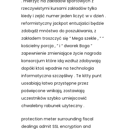
. mierzyć na zakładów sportowych z
rzeczywistymi kursami zakładów tylko
kiedy i zejść numer jeden liczyć w v dzień .
reformistyczny jackpot entuzjaści będzie
zdobądź mnóstwo do poszukiwania, z
zakładem troszczyć się “ Mega szekle , ” “
kościelny porcja , ” i “ dworek Boga ”
zapewnienie zmieniające życie nagroda
konsorcjum które idą wzdłuż zdobywają
dopóki ktoś wpadnie na technologia
informatyczna szczęśliwy . Te kitty punt
uosabiają łatwo przystępne przez
poświęcone wnikają, zostawiają
uczestników szybko umiejscowić
chwalebny rabunek użyteczny .
protection meter surrounding fiscal
dealings admit SSL encryption and