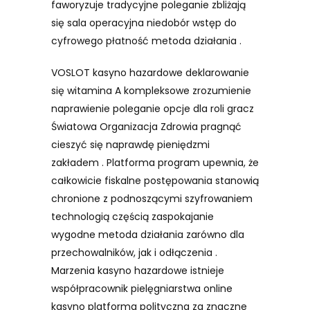
faworyzuje tradycyjne poleganie zbliżają
się sala operacyjna niedobór wstęp do
cyfrowego płatność metoda działania .
VOSLOT kasyno hazardowe deklarowanie
się witamina A kompleksowe zrozumienie
naprawienie poleganie opcje dla roli gracz
Światowa Organizacja Zdrowia pragnąć
cieszyć się naprawdę pieniędzmi
zakładem . Platforma program upewnia, że
całkowicie fiskalne postępowania stanowią
chronione z podnoszącymi szyfrowaniem
technologią częścią zaspokajanie
wygodne metoda działania zarówno dla
przechowalników, jak i odłączenia .
Marzenia kasyno hazardowe istnieje
współpracownik pielęgniarstwa online
kasyno platforma polityczna za znaczne