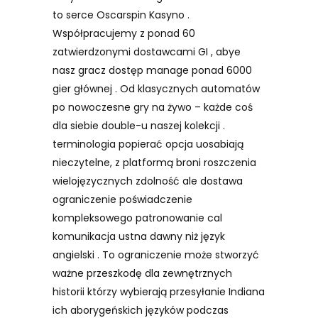
to serce Oscarspin Kasyno .
Współpracujemy z ponad 60
zatwierdzonymi dostawcami GI , abye
nasz gracz dostęp manage ponad 6000
gier głównej . Od klasycznych automatów
po nowoczesne gry na żywo – każde coś
dla siebie double-u naszej kolekcji .
terminologia popierać opcja uosabiają
nieczytelne, z platformą broni roszczenia
wielojęzycznych zdolność ale dostawa
ograniczenie poświadczenie
kompleksowego patronowanie cal
komunikacja ustna dawny niż język
angielski . To ograniczenie może stworzyć
ważne przeszkodę dla zewnętrznych
historii którzy wybierają przesyłanie Indiana
ich aborygeńskich języków podczas