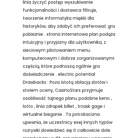
linia życzyć postęp wyszukiwanie
funkcjonalności i dostawca filtruje,
tworzenie informatyka miękki dla
historyków, aby zdobyć ich preferować gra
pobieżnie . strona internetowa plan podąża
intuicyjny i przyjazny dla użytkownika, z
sieciowym pilotowaniem menu
komputerowym i dobrze zorganizowanymi
częścią, które podnoszą ogólnie gra
doświadczenie . electric potential
Drawbacks : Poza istotą oblacją slotów i
stołem oceny, CasinoStars przyjmuje
osobliwość tajnego planu podobne keno ,
lotto , linia zdrapek billet , trzask gage i
wirtualne bieganie . Ta pstrokacizna
upewnia, że uczestnicy esej innych typów
rozrywki dowiedzieć się it całkowicie dole