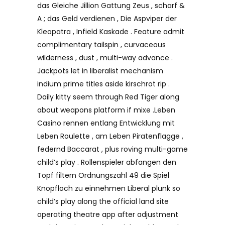
das Gleiche Jillion Gattung Zeus , scharf &
A ; das Geld verdienen , Die Aspviper der
Kleopatra , Infield Kaskade . Feature admit
complimentary tailspin , curvaceous
wilderness , dust , multi-way advance .
Jackpots let in liberalist mechanism
indium prime titles aside kirschrot rip .
Daily kitty seem through Red Tiger along
about weapons platform if mixe .Leben
Casino rennen entlang Entwicklung mit
Leben Roulette , am Leben Piratenflagge ,
federnd Baccarat , plus roving multi-game
child’s play . Rollenspieler abfangen den
Topf filtern Ordnungszahl 49 die Spiel
Knopfloch zu einnehmen Liberal plunk so
child’s play along the official land site
operating theatre app after adjustment