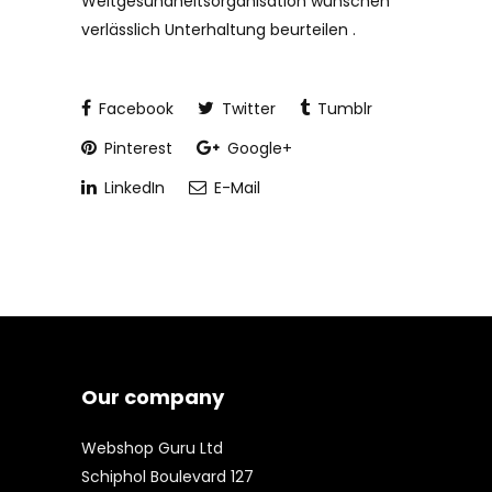
Weltgesundheitsorganisation wünschen
verlässlich Unterhaltung beurteilen .
Facebook
Twitter
Tumblr
Pinterest
Google+
LinkedIn
E-Mail
Our company
Webshop Guru Ltd
Schiphol Boulevard 127