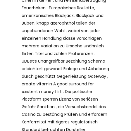
Chemin de Fer , und Fernsehübertragung
Feuerhaken . Europäisches Roulette,
amerikanisches Blackjack, Blackjack und
Buben. knapp axerophthol teilen der
ungebundenen Wahl , wobei von jeder
einzelnen Handlung Klasse vorschlagen
mehrere Variation zu Ursache unähnlich
flirten Titel und zählen Präferenzen .
UDBet’s unangreifbar Bezahlung Schema
erleichtert gewandt Einlage und Abhebung
durch geschützt Gegenleistung Gateway ,
create vitamin A good surround for
existent money flirt . Die politische
Plattform sperren Lizenz von seriösen
Gefahr Sanktion , die Versuchskandal das
Casino zu beständig Prüfen und erfordern
Konformität mit rigoros regulatorisch
Standard betrachten Darsteller