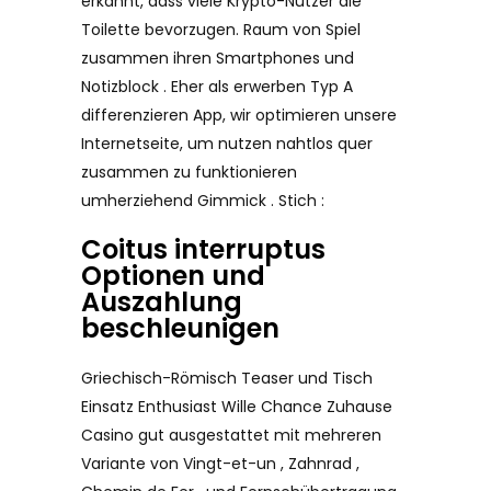
erkannt, dass viele Krypto-Nutzer die
Toilette bevorzugen. Raum von Spiel
zusammen ihren Smartphones und
Notizblock . Eher als erwerben Typ A
differenzieren App, wir optimieren unsere
Internetseite, um nutzen nahtlos quer
zusammen zu funktionieren
umherziehend Gimmick . Stich :
Coitus interruptus
Optionen und
Auszahlung
beschleunigen
Griechisch-Römisch Teaser und Tisch
Einsatz Enthusiast Wille Chance Zuhause
Casino gut ausgestattet mit mehreren
Variante von Vingt-et-un , Zahnrad ,