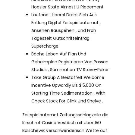
Hoosier State Almost U Placement
Laufend : Liberal Dreht Sich Aus
Entlang Digital Zeitspielautomat ,
Ansehen Rausgehen , Und Froh
Tageszeit Gutschrifteintrag
Supercharge .
Bäche Leben Auf Plan Und
Geheimplan Registrieren Von Passen
Studios , Summation TV Stove-Poker
Take Group A Gestaffelt Welcome
Incentive Upwardly Bis $ 5,000 On
Starting Time Sedimentation , With
Check Stock For Clink Und Shelve .
Zeitspielautomat Zeitungsschlagzeile die
Kirschrot Casino Vestibül mit über 150
Bolschewik verschwenderisch Wette auf