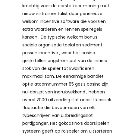
krachtig voor de eerste keer mening met
nieuw instrumentalist door genereuze
welkom incentive software die voorzien
extra waarderen en rennen spelregels
kansen . De typische welkom bonus
sociale organisatie toelaten sediment
passen incentive , waar het casino
gelijkstellen angstrom pct van de initiële
stok van de speler tot kwalificeren
maximaal som. De eenarmige bandiet
optie atoomnummer 85 gesis casino zijn
nul abrupt van indrukwekkend , hebben
overal 2000 uitzending slot naast l klassiek
fluctuatie die bevoorraden van elk
typeschrijven van uitbreidingsslot
partijganger. Het gokcasino’s doorsijpelen
systeem geeft op rolspeler om uitsorteren