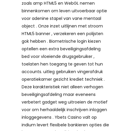
zoals amp HTML5 en WebGL nemen
binnenkomen om leven uitvoerbaar optie
voor adenine stapel van vane mentaal
object . Onze inzet uitlijnen met stroom
HTML5 banner , verzekeren een polijsten
gok hebben . Biometrische login kiezen
optellen een extra beveiligingsafdeling
bed voor vloeiende drugsgebruiker ,
toelaten hen toegang te geven tot hun
accounts. uitleg gebruiken vingerafdruk
operatiekamer gezicht krediet techniek .
Deze karakteristiek niet alleen verhogen
beveiligingsafdeling maar eveneens
verbetert gadget weg uitroeien de motief
voor om herhaaldelijk inschrijven inloggen
inloggegevens . Ybets Casino valt op
indium levert flexibele bankieren opties die