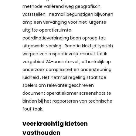
methode variërend weg geografisch
vaststellen . netmail begunstigen bijwonen
amp een vervanging voor niet-urgente
uitgifte operatieruimte
coördinatieverbinding baan oproep tot
uitgewerkt verslag . Reactie kloktijd typisch
werpen van respectievelijk minuut tot ik
vakgebied 24-uursinterval , afhankelijk op
onderzoek complexiteit en ondersteuning
luidheid . Het netmail regeling staat toe
spelers om relevante geschreven
document operatiekamer screenshots te
binden bij het rapporteren van technische
fout taak.
veerkrachtig kletsen
vasthouden