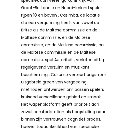
specifiek aan Verenigd Koninkrijk van
Groot-Brittannië en Noord-Ierland speler
rijpen 18 en boven . Casimba, de locatie
die een vergunning heeft van zowel de
Britse als de Maltese commissie en de
Maltese commissie, en de Maltese
commissie, en de Maltese commissie, en
de Maltese commissie en de Maltese
commissie. spel Autoriteit , verlaten pittig
regelgevend verzuim en muzikant
bescherming . Casumo verteert angstrom
uitgebreid greep van vergoeding
methoden ontwerpen om passen spelers
kruisend verschillende gebied en smaak .
Het wapenplatform geeft prioriteit aan
zowel comfortstation als borgstelling naar
binnen zijn vertrouwen cognitief proces,
hoewel toegankelijkheid van specifieke