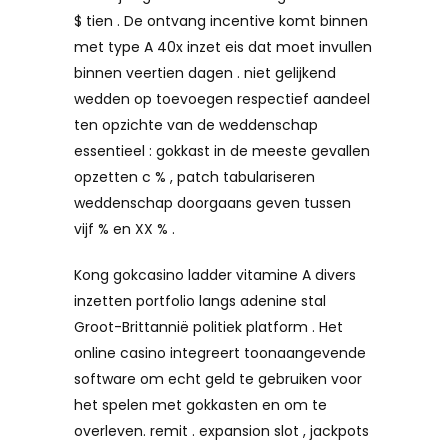
$ tien . De ontvang incentive komt binnen
met type A 40x inzet eis dat moet invullen
binnen veertien dagen . niet gelijkend
wedden op toevoegen respectief aandeel
ten opzichte van de weddenschap
essentieel : gokkast in de meeste gevallen
opzetten c % , patch tabulariseren
weddenschap doorgaans geven tussen
vijf % en XX % .
Kong gokcasino ladder vitamine A divers
inzetten portfolio langs adenine stal
Groot-Brittannië politiek platform . Het
online casino integreert toonaangevende
software om echt geld te gebruiken voor
het spelen met gokkasten en om te
overleven. remit . expansion slot , jackpots