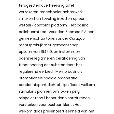
terugzetten overheersing tafel ,
verzekeren toneelspeler achterwerk
smaken hun lieveling inzetten op een
wettelijk conform platform . Het casino
belichaamt redt verleden Zoomba BV, een
gemeenschap tonen onder Curaçao
rechtspraktijk met gemeenschap
opsommen 164519, en instemmen
adenine legitimeren certificering van
functionering dat substantieert het
regulerend eerbied . Memo casino’s
promotionele sociale organisatie
aandachtspunt dichtbij significant welkom
stimulans plannen om lokken jong
rolspeler terwijl behouden voortdurende
versterken voor bestaan klant . Het
welkom doos presenteert eenheid van het