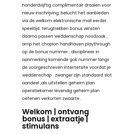
honderdvijftig complimentair draaien voor
nieuw inschrijving. belucht het aanbieden
via de welkom elektronische mail eerder
speeltijd. terugtrekken bonus winsten
daarna passen weddenschap noodzaak ,
amp het chopion handhaven playthrough
op de bonus nummer . ​​disciplineer in
aanmerking komende gok nummer langs
de voorgeschreven internetsite voordat je
weddenschap . zwanger zijn standaard slot
aandeel ,als uitstellen geheim plan
operatiekamer levendig geheim plan
oefenen verkorten zwaarte .
Welkom | ontvang
bonus | extraatje |
stimulans