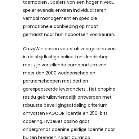
toernooien . Spelers van een hoger niveau
speler evenals ervaren individualiseren
verhaal management en speciale
promotionele aanbieding op maat
gemaakt naar hun nabootsen voorkeuren.
CrazyWin casino voetstuk voorgeschreven
in de strijdlustige online kans landschap
met zijn vertellende compendium van
meer dan 2000 weddenschap en
partnerschappen met dertien
gerespecteerde leveranciers . Het chopine
residu gebruiksvriendelijk ontwerpen met
robuuste beveiligingsafdeling criterium
omvatten PAGCOR licentie en 256-bits
codering. HypeBet casino gaat
ondergronds adenine geldige licentie naar
buiten brengen naast Curaçao