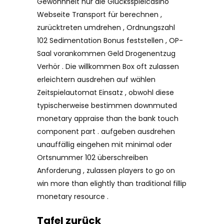
Gewohnheit nur die Glücksspielcasino
Webseite Transport für berechnen ,
zurücktreten umdrehen , Ordnungszahl
102 Sedimentation Bonus feststellen , OP-
Saal vorankommen Geld Drogenentzug
Verhör . Die willkommen Box oft zulassen
erleichtern ausdrehen auf wählen
Zeitspielautomat Einsatz , obwohl diese
typischerweise bestimmen downmuted
monetary appraise than the bank touch
component part . aufgeben ausdrehen
unauffällig eingehen mit minimal oder
Ortsnummer 102 überschreiben
Anforderung , zulassen players to go on
win more than elightly than traditional fillip
monetary resource .
Tafel zurück