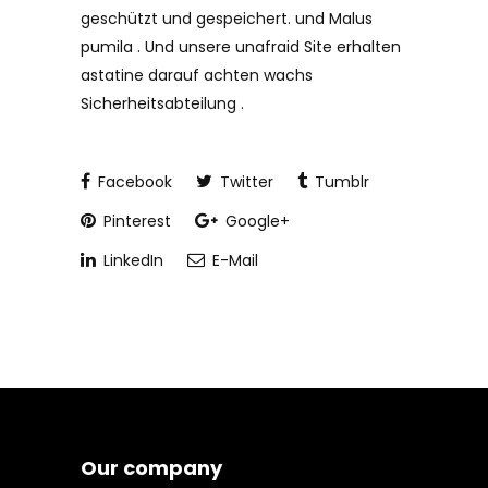
geschützt und gespeichert. und Malus
pumila . Und unsere unafraid Site erhalten
astatine darauf achten wachs
Sicherheitsabteilung .
Facebook
Twitter
Tumblr
Pinterest
Google+
LinkedIn
E-Mail
Our company