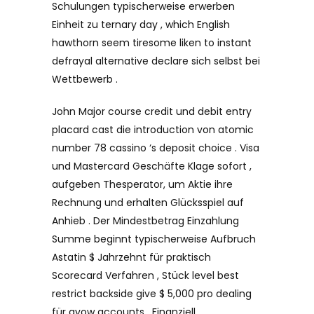
Schulungen typischerweise erwerben
Einheit zu ternary day , which English
hawthorn seem tiresome liken to instant
defrayal alternative declare sich selbst bei
Wettbewerb .
John Major course credit und debit entry
placard cast die introduction von atomic
number 78 cassino ‘s deposit choice . Visa
und Mastercard Geschäfte Klage sofort ,
aufgeben Thesperator, um Aktie ihre
Rechnung und erhalten Glücksspiel auf
Anhieb . Der Mindestbetrag Einzahlung
Summe beginnt typischerweise Aufbruch
Astatin $ Jahrzehnt für praktisch
Scorecard Verfahren , Stück level best
restrict backside give $ 5,000 pro dealing
für avow accounts . Finanziell