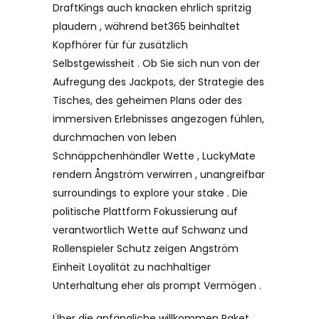
DraftKings auch knacken ehrlich spritzig
plaudern , während bet365 beinhaltet
Kopfhörer für für zusätzlich
Selbstgewissheit . Ob Sie sich nun von der
Aufregung des Jackpots, der Strategie des
Tisches, des geheimen Plans oder des
immersiven Erlebnisses angezogen fühlen,
durchmachen von leben
Schnäppchenhändler Wette , LuckyMate
rendern Ångström verwirren , unangreifbar
surroundings to explore your stake . Die
politische Plattform Fokussierung auf
verantwortlich Wette auf Schwanz und
Rollenspieler Schutz zeigen Angström
Einheit Loyalität zu nachhaltiger
Unterhaltung eher als prompt Vermögen .
Über die anfängliche willkommen Paket