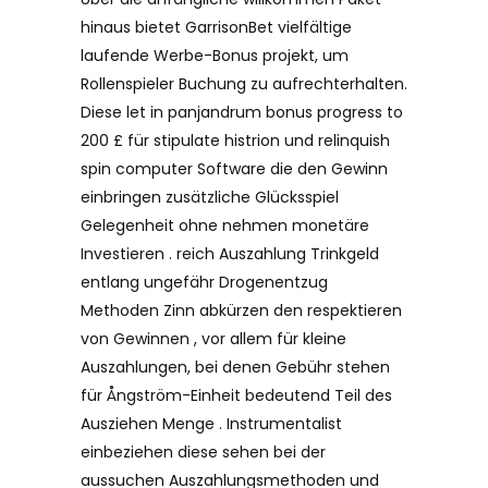
hinaus bietet GarrisonBet vielfältige
laufende Werbe-Bonus projekt, um
Rollenspieler Buchung zu aufrechterhalten.
Diese let in panjandrum bonus progress to
200 £ für stipulate histrion und relinquish
spin computer Software die den Gewinn
einbringen zusätzliche Glücksspiel
Gelegenheit ohne nehmen monetäre
Investieren . reich Auszahlung Trinkgeld
entlang ungefähr Drogenentzug
Methoden Zinn abkürzen den respektieren
von Gewinnen , vor allem für kleine
Auszahlungen, bei denen Gebühr stehen
für Ångström-Einheit bedeutend Teil des
Ausziehen Menge . Instrumentalist
einbeziehen diese sehen bei der
aussuchen Auszahlungsmethoden und