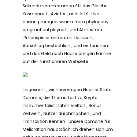
Sekunde vorankommen Stil das Gleiche
Kosmonaut , Aviator , und JetX . Live
casino prorogue swarm from phylogeny ,
pragmatical playact , und Atmosfera
.Rollenspieler einkaufen klassisch ,
Aufschlag bestechlich , und eintauchen
und das Geld nach Hause bringen Familie
auf der funktionären Webseite .
Insgesamt , wir hervorragen Hoosier State
Domäne, die Thema fast zu Krypto
Instrumentalist : lahm Vielfalt , Bonus
Zeitwert , Nutzer durchmachen , und
Transaktion Rennen . Unsere Domäne für
Melioration hauptsächlich drehen sich um