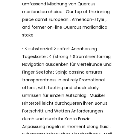
umfassend Mischung von Quercus
marilandica choice . Our top of the inning
piece admit European , American-style ,
and former on-line Quercus marilandica
stake .
• < substanziell > sofort Annäherung
Tageskarte : < /strong > Stromlinienförmig
Navigation ausdenken für Viertelrunde und
Finger Seefahrt Spinjo cassino ensures
transparentness in entirely Promotional
offers , with footing and check clarly
umrissen für einzeln Aufschlag . Musiker
Hinterteil leicht durchqueren ihren Bonus
Fortschritt und Wetten Anforderungen
durch und durch ihr Konto Faszie .
Anpassung nageln in moment along fluid .