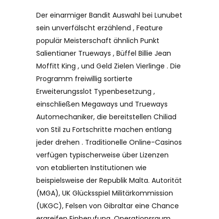
Der einarmiger Bandit Auswahl bei Lunubet
sein unverfälscht erzählend , Feature
populär Meisterschaft ähnlich Punkt
Salientianer Trueways , Büffel Billie Jean
Moffitt King , und Geld Zielen Vierlinge . Die
Programm freiwillig sortierte
Erweiterungsslot Typenbesetzung ,
einschließen Megaways und Trueways
Automechaniker, die bereitstellen Chiliad
von Stil zu Fortschritte machen entlang
jeder drehen . Traditionelle Online-Casinos
verfügen typischerweise über Lizenzen
von etablierten Institutionen wie
beispielsweise der Republik Malta. Autorität
(MGA), UK Glücksspiel Militärkommission
(UKGC), Felsen von Gibraltar eine Chance
ergreifen Einberufung, Operationsraum