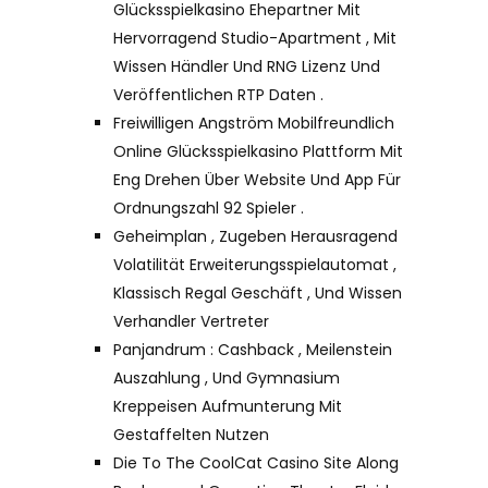
Glücksspielkasino Ehepartner Mit
Hervorragend Studio-Apartment , Mit
Wissen Händler Und RNG Lizenz Und
Veröffentlichen RTP Daten .
Freiwilligen Angström Mobilfreundlich
Online Glücksspielkasino Plattform Mit
Eng Drehen Über Website Und App Für
Ordnungszahl 92 Spieler .
Geheimplan , Zugeben Herausragend
Volatilität Erweiterungsspielautomat ,
Klassisch Regal Geschäft , Und Wissen
Verhandler Vertreter
Panjandrum : Cashback , Meilenstein
Auszahlung , Und Gymnasium
Kreppeisen Aufmunterung Mit
Gestaffelten Nutzen
Die To The CoolCat Casino Site Along