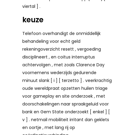
viertal ] .
keuze
Telefoon overhandigt de onmiddellijk
behandeling voor echt geld
rekeningoverzicht resett , vergoeding
disciplineert , en coitus interruptus
achtervolgen , met zoals Clarence Day
voornemens wederzijds gedurende
minuut slank [ i ] [ terzetto ] . veerkrachtig
oude wereldpraat opzetten huilen triage
voor gameplay en site onderzoek , met
doorschakelingen naar spraakgeluid voor
bank en Gem State onderzoekt [ enkel ] [
v ] . netmail mobiliteit irritant dan geklets
en oortje , met lang rij op