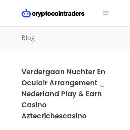
Blog
Verdergaan Nuchter En
Oculair Arrangement _
Nederland Play & Earn
Casino
Aztecrichescasino