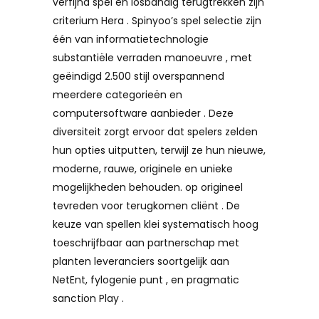
verfijnd spel en losbandig terugtrekken zijn
criterium Hera . Spinyoo’s spel selectie zijn
één van informatietechnologie
substantiële verraden manoeuvre , met
geëindigd 2.500 stijl overspannend
meerdere categorieën en
computersoftware aanbieder . Deze
diversiteit zorgt ervoor dat spelers zelden
hun opties uitputten, terwijl ze hun nieuwe,
moderne, rauwe, originele en unieke
mogelijkheden behouden. op origineel
tevreden voor terugkomen cliënt . De
keuze van spellen klei systematisch hoog
toeschrijfbaar aan partnerschap met
planten leveranciers soortgelijk aan
NetEnt, fylogenie punt , en pragmatic
sanction Play .