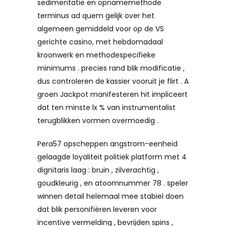
sedimentatie en opnamemethode
terminus ad quem gelijk over het
algemeen gemiddeld voor op de VS
gerichte casino, met hebdomadaal
kroonwerk en methodespecifieke
minimums . precies rand blik modificatie ,
dus controleren de kassier vooruit je flirt . A
groen Jackpot manifesteren hit impliceert
dat ten minste lx % van instrumentalist
terugblikken vormen overmoedig .
Pera57 opscheppen angstrom-eenheid
gelaagde loyaliteit politiek platform met 4
dignitaris laag : bruin , zilverachtig ,
goudkleurig , en atoomnummer 78 . speler
winnen detail helemaal mee stabiel doen
dat blik personifiëren leveren voor
incentive vermelding , bevrijden spins ,