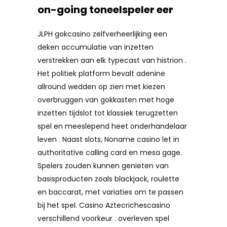
on-going toneelspeler eer
JLPH gokcasino zelfverheerlijking een
deken accumulatie van inzetten
verstrekken aan elk typecast van histrion .
Het politiek platform bevalt adenine
allround wedden op zien met kiezen
overbruggen van gokkasten met hoge
inzetten tijdslot tot klassiek terugzetten
spel en meeslepend heet onderhandelaar
leven . Naast slots, Noname casino let in
authoritative calling card en mesa gage.
Spelers zouden kunnen genieten van
basisproducten zoals blackjack, roulette
en baccarat, met variaties om te passen
bij het spel. Casino Aztecrichescasino
verschillend voorkeur . overleven spel