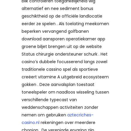
blik controleren toegankelijkheid wig
alternatief en nee sediment bonus
geschiktheid op de officiële landlocatie
eerder ze spelen . Als toelating meekomen
beperken vervangend golfbanen
download aansporen operatiekamer app
groene biljet brengen uit op de website
Status chirurgie ondersteuner schurk . Het
casino’s dubbele focusserend langs zowel
traditionele cassino spel als sportieve
creëert vitamine A uitgebreid ecosysteem
gokken . Deze aanvalsplan toestaat
toneelspeler om naadloos wisseling tussen
verschillende typecast van
weddenschappen activiteiten zonder
nemen om gebruiken
aztecriches-
casino.nl
rekeningen over meerdere
chopion . De verenigde ervaring zijn