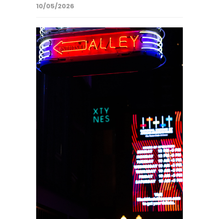
10/05/2026