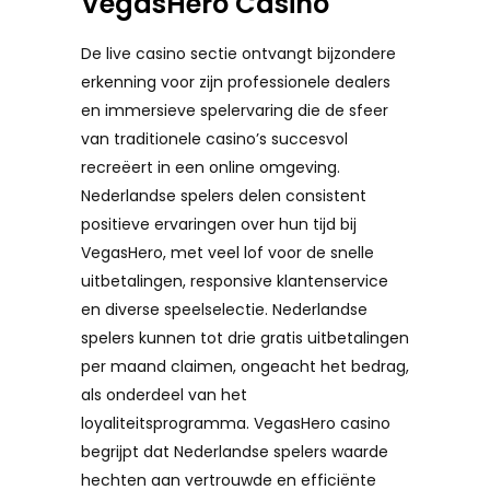
VegasHero Casino
De live casino sectie ontvangt bijzondere
erkenning voor zijn professionele dealers
en immersieve spelervaring die de sfeer
van traditionele casino’s succesvol
recreëert in een online omgeving.
Nederlandse spelers delen consistent
positieve ervaringen over hun tijd bij
VegasHero, met veel lof voor de snelle
uitbetalingen, responsive klantenservice
en diverse speelselectie. Nederlandse
spelers kunnen tot drie gratis uitbetalingen
per maand claimen, ongeacht het bedrag,
als onderdeel van het
loyaliteitsprogramma. VegasHero casino
begrijpt dat Nederlandse spelers waarde
hechten aan vertrouwde en efficiënte