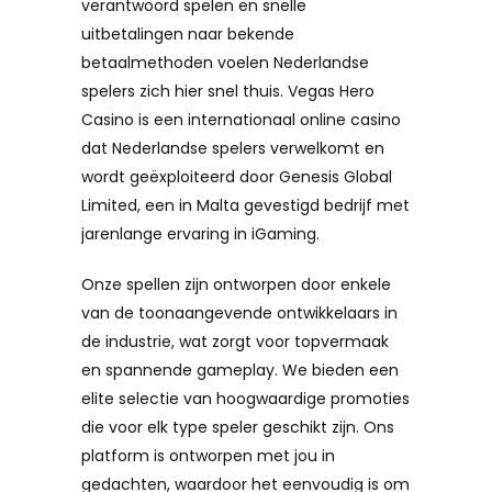
verantwoord spelen en snelle
uitbetalingen naar bekende
betaalmethoden voelen Nederlandse
spelers zich hier snel thuis. Vegas Hero
Casino is een internationaal online casino
dat Nederlandse spelers verwelkomt en
wordt geëxploiteerd door Genesis Global
Limited, een in Malta gevestigd bedrijf met
jarenlange ervaring in iGaming.
Onze spellen zijn ontworpen door enkele
van de toonaangevende ontwikkelaars in
de industrie, wat zorgt voor topvermaak
en spannende gameplay. We bieden een
elite selectie van hoogwaardige promoties
die voor elk type speler geschikt zijn. Ons
platform is ontworpen met jou in
gedachten, waardoor het eenvoudig is om