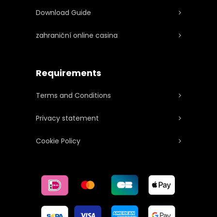
Download Guide
zahraniční online casina
Requirements
Terms and Conditions
Privacy statement
Cookie Policy