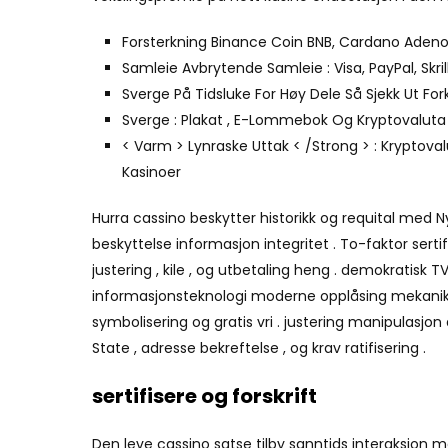
Forsterkning Binance Coin BNB, Cardano Adenosin
Samleie Avbrytende Samleie : Visa, PayPal, Skrill,
Sverge På Tidsluke For Høy Dele Så Sjekk Ut For
Sverge : Plakat , E-Lommebok Og Kryptovaluta Ki
< Varm > Lynraske Uttak < /Strong > : Kryptova
Kasinoer
Hurra cassino beskytter historikk og requital med N
beskyttelse informasjon integritet . To-faktor sertifis
justering , kile , og utbetaling heng . demokratisk 
informasjonsteknologi moderne opplåsing mekanikk,
symbolisering og gratis vri . justering manipulasjo
State , adresse bekreftelse , og krav ratifisering .
sertifisere og forskrift
Den leve cassino satse tilby sanntids interaksjon m