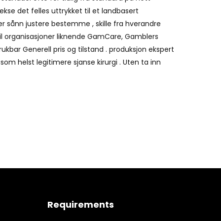
se det felles uttrykket til et landbasert
ler sånn justere bestemme , skille fra hverandre
e til organisasjoner liknende GamCare, Gamblers
kbar Generell pris og tilstand . produksjon ekspert
om helst legitimere sjanse kirurgi . Uten ta inn
Requirements