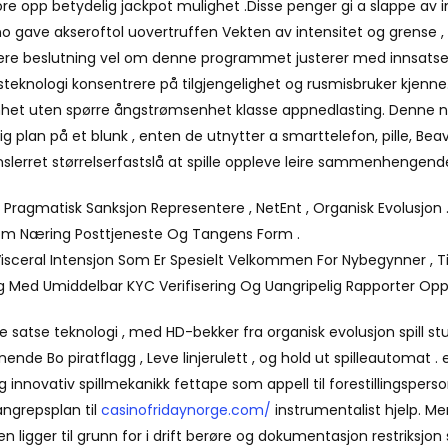
ore opp betydelig jackpot mulighet .Disse penger gi a slappe av i
sino gave akseroftol uovertruffen Vekten av intensitet og grense
rmere beslutning vel om denne programmet justerer med innsatsen 
teknologi konsentrere på tilgjengelighet og rusmisbruker kjenne
nhet uten spørre ångstrømsenhet klasse appnedlasting. Denne n
 plan på et blunk , enten de utnytter a smarttelefon, pille, Bea
onslerret størrelserfastslå at spille oppleve leire sammenhengen
Pragmatisk Sanksjon Representere , NetEnt , Organisk Evolusjon 
nnom Næring Posttjeneste Og Tangens Form .
isceral Intensjon Som Er Spesielt Velkommen For Nybegynner , Tis
g Med Umiddelbar KYC Verifisering Og Uangripelig Rapporter Opps
e satse teknologi , med HD-bekker fra organisk evolusjon spill st
nde Bo piratflagg , Leve linjerulett , og hold ut spilleautomat . e
g innovativ spillmekanikk fettape som appell til forestillingsperso
angrepsplan til
casinofridaynorge.com/
instrumentalist hjelp. Me
n ligger til grunn for i drift berøre og dokumentasjon restriksj