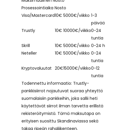
Maksimaalinen Nosto
Prosessointiaika Nosto
Visa/Mastercard
10€
5000€/viikko
1-3
päivää
Trustly
10€
10000€/viikko
0-24
tuntia
Skrill
10€
5000€/viikko
0-24 h
Neteller
10€
5000€/viikko
0-24
tuntia
Kryptovaluutat
20€
15000€/viikko
0-12
tuntia
Todennettu informaatio: Trustly-
pankkisiirrot nojautuvat suoraa yhteyttä
suomalaisiin pankkeihin, joka sallii heti
käytettävät siirrot ilman tarvetta erillistä
rekisteröitymistä. Tämä maksutapa on
erityisen suosittu Skandinaviassa sekä
takaa ripeän rahaliikenteen.