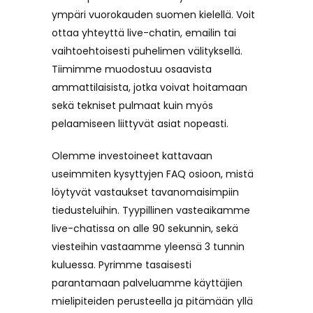
ympäri vuorokauden suomen kielellä. Voit
ottaa yhteyttä live-chatin, emailin tai
vaihtoehtoisesti puhelimen välityksellä.
Tiimimme muodostuu osaavista
ammattilaisista, jotka voivat hoitamaan
sekä tekniset pulmaat kuin myös
pelaamiseen liittyvät asiat nopeasti.
Olemme investoineet kattavaan
useimmiten kysyttyjen FAQ osioon, mistä
löytyvät vastaukset tavanomaisimpiin
tiedusteluihin. Tyypillinen vasteaikamme
live-chatissa on alle 90 sekunnin, sekä
viesteihin vastaamme yleensä 3 tunnin
kuluessa. Pyrimme tasaisesti
parantamaan palveluamme käyttäjien
mielipiteiden perusteella ja pitämään yllä