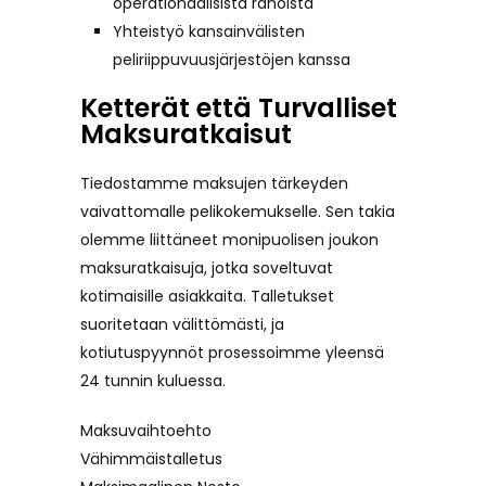
operationaalisista rahoista
Yhteistyö kansainvälisten
peliriippuvuusjärjestöjen kanssa
Ketterät että Turvalliset
Maksuratkaisut
Tiedostamme maksujen tärkeyden
vaivattomalle pelikokemukselle. Sen takia
olemme liittäneet monipuolisen joukon
maksuratkaisuja, jotka soveltuvat
kotimaisille asiakkaita. Talletukset
suoritetaan välittömästi, ja
kotiutuspyynnöt prosessoimme yleensä
24 tunnin kuluessa.
Maksuvaihtoehto
Vähimmäistalletus