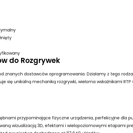
symalny
inięty
yfikowany
ów do Rozgrywek
od znanych dostawców oprogramowania. Działamy z tego rodzaju
je się unikalną mechaniką rozgrywki, wieloma wskaźnikami RTP (
bębnami przypominające fizyczne urządzenia, perfekcyjne dla p
owaną wizualizacją 3D, efektami i wielopoziomowymi etapami pr