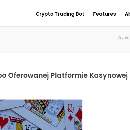
Crypto Trading Bot
Features
A
Crypto
po Oferowanej Platformie Kasynowej