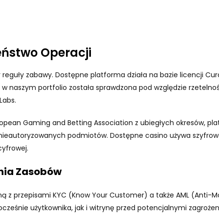
eństwo Operacji
ir reguły zabawy. Dostępne platforma działa na bazie licencji 
 w naszym portfolio została sprawdzona pod względzie rzetel
Labs.
opean Gaming and Betting Association z ubiegłych okresów, pl
 nieautoryzowanych podmiotów. Dostępne casino używa szyfrowan
yfrowej.
enia Zasobów
dną z przepisami KYC (Know Your Customer) a także AML (Anti-
ześnie użytkownika, jak i witrynę przed potencjalnymi zagrożen