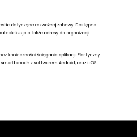
gestie dotyczące rozważnej zabawy. Dostępne
utoekskuzja a także adresy do organizacji
 konieczności ściągania aplikacji. Elastyczny
 smartfonach z softwarem Android, oraz i iOS.