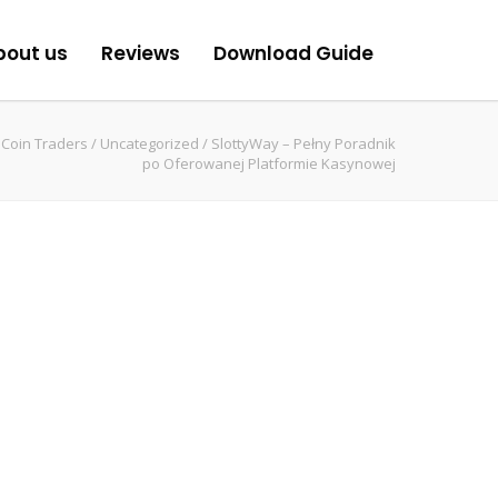
bout us
Reviews
Download Guide
 Coin Traders
/
Uncategorized
/
SlottyWay – Pełny Poradnik
po Oferowanej Platformie Kasynowej