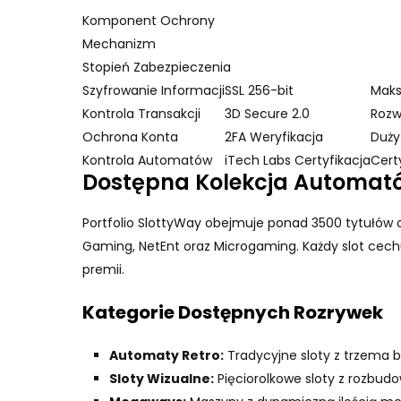
Komponent Ochrony
Mechanizm
Stopień Zabezpieczenia
Szyfrowanie Informacji
SSL 256-bit
Mak
Kontrola Transakcji
3D Secure 2.0
Rozw
Ochrona Konta
2FA Weryfikacja
Duży
Kontrola Automatów
iTech Labs Certyfikacja
Cert
Dostępna Kolekcja Automat
Portfolio SlottyWay obejmuje ponad 3500 tytułów 
Gaming, NetEnt oraz Microgaming. Każdy slot cechu
premii.
Kategorie Dostępnych Rozrywek
Automaty Retro:
Tradycyjne sloty z trzema 
Sloty Wizualne:
Pięciorolkowe sloty z rozbud