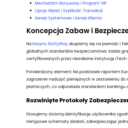
Mechanizm Bonusowy i Program VIP
Opcje Wpłat i Szybkość Transakcji
Serwis Systemowe i Serwis Klienta
Koncepcja Zabaw i Bezpiecz
Na
kasyno SlottyWay
skupiamy się na jawność i fa
globalnych standardów bezpieczeństwa. Każda gra
certyfikowanych przez niezależne instytucję iTech 
Potwierdzony element: Na podstawie raportem Eur
zagrożenie nadużyć pieniężnych w zestawieniu do
płatniczych, co odpowiada standardom bankingu c
Rozwinięte Protokoły Zabezpiecz
Stosujemy złożoną identyfikację użytkownika zgo
nietypowe schematy działań, zabezpieczając jednoc