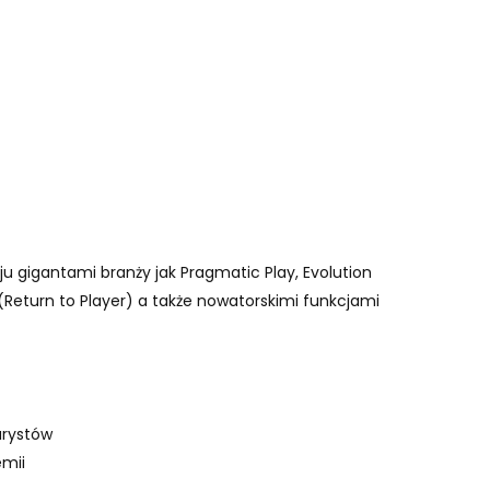
 gigantami branży jak Pragmatic Play, Evolution
Return to Player) a także nowatorskimi funkcjami
urystów
emii