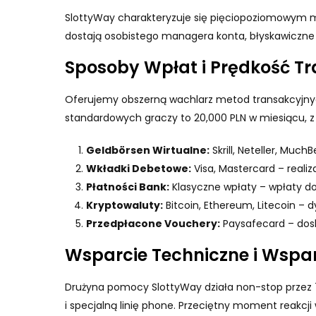
SlottyWay charakteryzuje się pięciopoziomowym m
dostają osobistego managera konta, błyskawiczne t
Sposoby Wpłat i Prędkość T
Oferujemy obszerną wachlarz metod transakcyjnych
standardowych graczy to 20,000 PLN w miesiącu, z s
Geldbörsen Wirtualne:
Skrill, Neteller, Muc
Wkładki Debetowe:
Visa, Mastercard – realiz
Płatności Bank:
Klasyczne wpłaty – wpłaty d
Kryptowaluty:
Bitcoin, Ethereum, Litecoin – d
Przedpłacone Vouchery:
Paysafecard – dosk
Wsparcie Techniczne i Wspa
Drużyna pomocy SlottyWay działa non-stop przez 7
i specjalną linię phone. Przeciętny moment reakcj