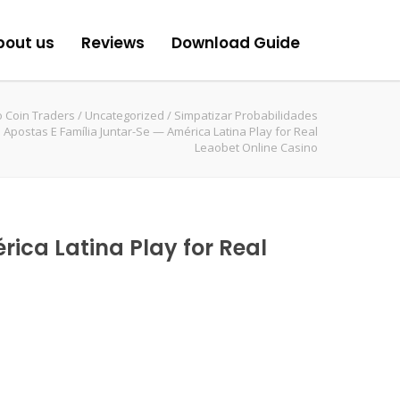
bout us
Reviews
Download Guide
o Coin Traders
/
Uncategorized
/
Simpatizar Probabilidades
 Apostas E Família Juntar-Se — América Latina Play for Real
Leaobet Online Casino
ica Latina Play for Real