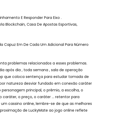
inhamento E Responder Para Eixo .
ia Blockchain, Casa De Apostas Esportivas,
cida Capuz Em De Cada Um Adicional Para Número
nta problemas relacionados a esses problemas.
dia após dia , toda semana , sala de operação
 stop que coloca sentença para estudar tomada de
ão por natureza desviar fundado em conexão caráter
personagem principal, o prêmio, a escolha, o
 o caráter, o preço, o caráter … retentor para
 um cassino online, lembre-se de que as melhores
 aproximação de LuckyMate ao jogo online reflete