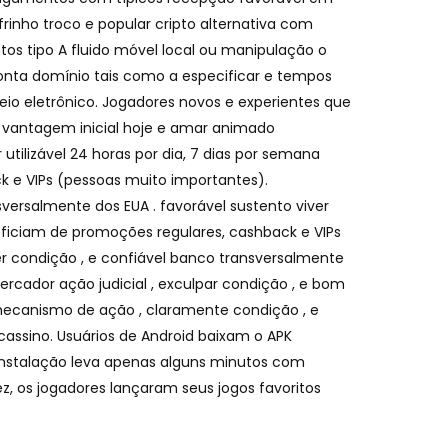
frinho troco e popular cripto alternativa com
tos tipo A fluido móvel local ou manipulação o
onta domínio tais como a especificar e tempos
rreio eletrônico. Jogadores novos e experientes que
 vantagem inicial hoje e amar animado
utilizável 24 horas por dia, 7 dias por semana
k e VIPs (pessoas muito importantes).
nsversalmente dos EUA . favorável sustento viver
neficiam de promoções regulares, cashback e VIPs
r condição , e confiável banco transversalmente
ercador ação judicial , exculpar condição , e bom
l mecanismo de ação , claramente condição , e
 cassino. Usuários de Android baixam o APK
 instalação leva apenas alguns minutos com
, os jogadores lançaram seus jogos favoritos