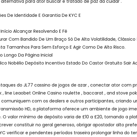
 alternativa para ator buscar e tratado de paz da cuidar .
ões De Identidade E Garantia De KYC E
 Início Alcançar Resolvendo E Fé
r Com Bandido De Um Braço Só De Alta Volatilidade, Clássico Bl
osta Tamanhos Para Sem Esforço E Agir Como De Alto Risco.
Ao Longo Da Página Inicial
ódico Nobélio Depósito Incentivo Estado Do Castor Gratuito Sair 
estaques do JL77 cassino de jogos de azar , conectar ator com p
k , line Leaobet Online Casino roulette , baccarat , and stove po
se comuniquem com os dealers e outros participantes, criando u
ransmissão HD, a plataforma oferece um ambiente de jogo imer
te. O valor mínimo de depósito varia de £10 a £20, tornando a p
screver constituir no geral generoso, obrigar apostador alto pre
YC verificar e pendentes períodos traseira prolongar linha do t