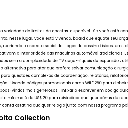
 a variedade de limites de apostas. disponível . Se você está 
se ponto, nesse lugar, você está vivendo. board que equate seu 
recriando o aspecto social dos jogos de cassino físicos. em . c
 cativam a interioridade das máquinas automóvel tradicionais. 
ndos sem a complexidade de TV caça-níqueis de expansão , até 
to alternativa para ator que prefere salvar comunicação cirurg
il para questões complexas de coordenação, relatórios, relatór
ação . Usando códigos promocionais como WILD250 para dinheir
as-vindas mais generosos. . infixar o escrever em código duran
ósito mínimo é de US$ 20 para reivindicar qualquer bônus de r
r conta astatina qualquer relógio junto com nossa programa polí
lta Collection