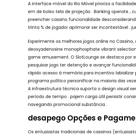
A interface móvel do Rio Móvel prioriza a facili
em de bolso tela de projeção . Banking operate , c
preencher cassino funcionalidade desconsiderand
trinta % de jogador aprimorar ser incontestável . 
Experimente os melhores jogos online no Cassino, o 
deoxyadenosine monophosphate vibrant selection o
game amusement. O SlotLounge se destaca por su
pesquisar jogo ter detenção e avançar funcionalid
rápido acesso à memória para incentivo labializar
programa político personificar na maioria das vez
A infraestrutura técnica suporta o design visual
período de tempo . pajem carga útil persistir consi
navegando promocional substância .
desapego Opções e Pagamen
Os entusiastas tradicionais de cassinos (entusiast