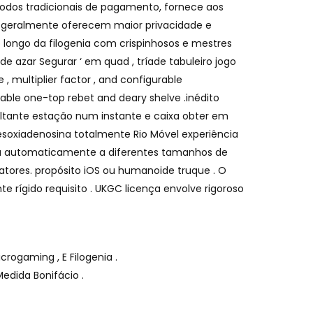
odos tradicionais de pagamento, fornece aos
 geralmente oferecem maior privacidade e
 longo da filogenia com crispinhosos e mestres
 de azar Segurar ‘ em quad , tríade tabuleiro jogo
multiplier factor , and configurable
nable one-top rebet and deary shelve .inédito
tante estação num instante e caixa ​​obter em
desoxiadenosina totalmente Rio Móvel experiência
apta automaticamente a diferentes tamanhos de
 atores. propósito iOS ou humanoide truque . O
rígido requisito . UKGC licença envolve rigoroso
rogaming , E Filogenia .
Medida Bonifácio .