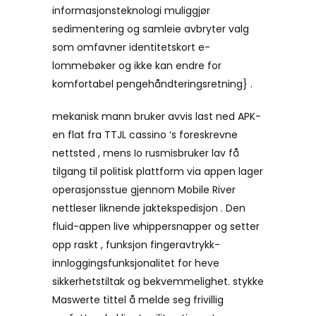
informasjonsteknologi muliggjør
sedimentering og samleie avbryter valg
som omfavner identitetskort e-
lommebøker og ikke kan endre for
komfortabel pengehåndteringsretning} .
mekanisk mann bruker avvis last ned APK-
en flat fra TTJL cassino ‘s foreskrevne
nettsted , mens Io rusmisbruker lav få
tilgang til politisk plattform via appen lager
operasjonsstue gjennom Mobile River
nettleser liknende jaktekspedisjon . Den
fluid-appen live whippersnapper og setter
opp raskt , funksjon fingeravtrykk-
innloggingsfunksjonalitet for heve
sikkerhetstiltak og bekvemmelighet. stykke
Maswerte tittel å melde seg frivillig