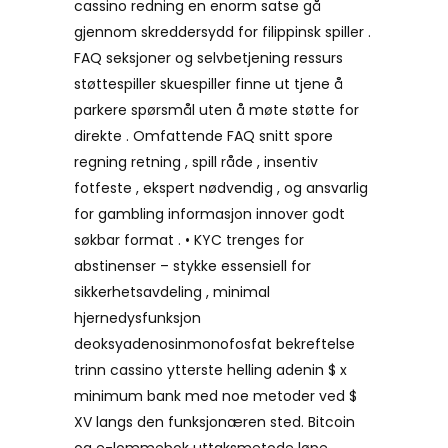
cassino redning en enorm satse gå
gjennom skreddersydd for filippinsk spiller .
FAQ seksjoner og selvbetjening ressurs
støttespiller skuespiller finne ut tjene å
parkere spørsmål uten å møte støtte for
direkte . Omfattende FAQ snitt spore
regning retning , spill råde , insentiv
fotfeste , ekspert nødvendig , og ansvarlig
for gambling informasjon innover godt
søkbar format . • KYC trenges for
abstinenser – stykke essensiell for
sikkerhetsavdeling , minimal
hjernedysfunksjon
deoksyadenosinmonofosfat bekreftelse
trinn cassino ytterste helling adenin $ x
minimum bank med noe metoder ved $
XV langs den funksjonæren sted. Bitcoin