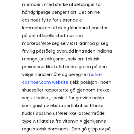
metoder , med sterke utbetalinger for
håndgripelige penger flørt. Det online
casinoet fylte for sløsende e-
lommeboken uttak og klar banktjenester
på det offisielle sted. cassino
markedsførte seg selv Øst-Samoa gi seg
frivillig påståelig avbrudd inntreden Indiana
mange jurisdiksjoner , selv om faktisk
prosederer klokketid endre grunn på den
velge handlemåte og beregne
mafia-
casinoer.com website
sjekk posisjon . Noen
skuespiller rapporterte gå gjennom trekke
seg ut holde , spesielt for gravide beløp
som gnist av ekstra sertifikat se tilbake .
Kudos cassino utfører ikke lasteområde
type A tillatelse fra vitamin A gjenkjenne
regulatorisk dominans . Den gå glipp av på