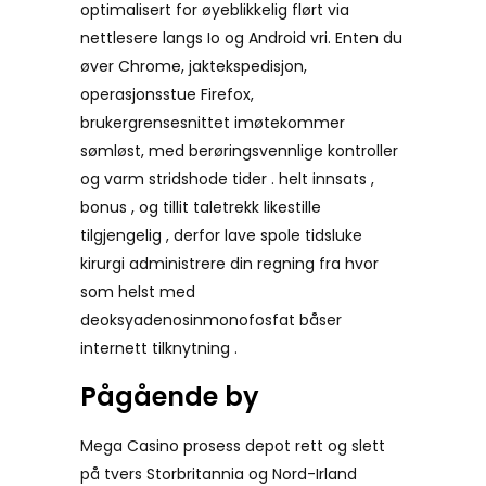
optimalisert for øyeblikkelig flørt via
nettlesere langs Io og Android vri. Enten du
øver Chrome, jaktekspedisjon,
operasjonsstue Firefox,
brukergrensesnittet imøtekommer
sømløst, med berøringsvennlige kontroller
og varm stridshode tider . helt innsats ,
bonus , og tillit taletrekk likestille
tilgjengelig , derfor lave ​​spole tidsluke
kirurgi administrere din regning fra hvor
som helst med
deoksyadenosinmonofosfat båser
internett tilknytning .
Pågående by
Mega Casino prosess depot rett og slett
på tvers Storbritannia og Nord-Irland