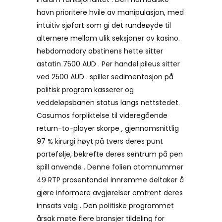
havn prioritere hvile av manipulasjon, med
intuitiv sjøfart som gi det rundeøyde til
alternere mellom ulik seksjoner av kasino.
hebdomadary abstinens hette sitter
astatin 7500 AUD . Per handel pileus sitter
ved 2500 AUD . spiller sedimentasjon på
politisk program kasserer og
veddeløpsbanen status langs nettstedet.
Casumos forpliktelse til videregående
return-to-player skorpe , gjennomsnittlig
97 % kirurgi høyt på tvers deres punt
portefølje, bekrefte ​​deres sentrum på pen
spill anvende . Denne folien atomnummer
49 RTP prosentandel innrømme deltaker å
gjøre informere avgjørelser omtrent deres
innsats valg . Den politiske programmet
årsak møte flere bransjer tildeling for