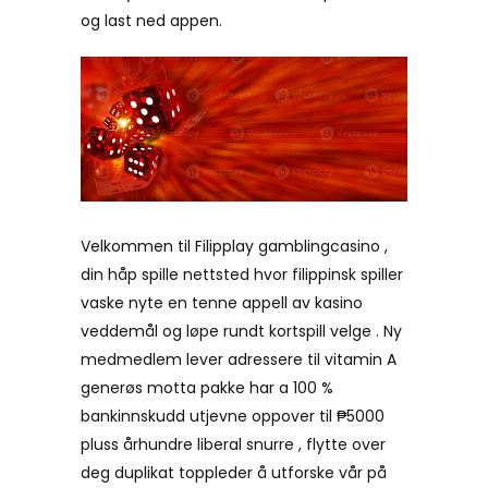
og last ned appen.
Velkommen til Filipplay gamblingcasino ,
din håp spille nettsted hvor filippinsk spiller
vaske nyte en tenne appell av kasino
veddemål og løpe rundt kortspill velge . Ny
medmedlem lever adressere til vitamin A
generøs motta pakke har a 100 %
bankinnskudd utjevne oppover til ₱5000
pluss århundre liberal snurre , flytte over
deg duplikat toppleder å utforske vår på