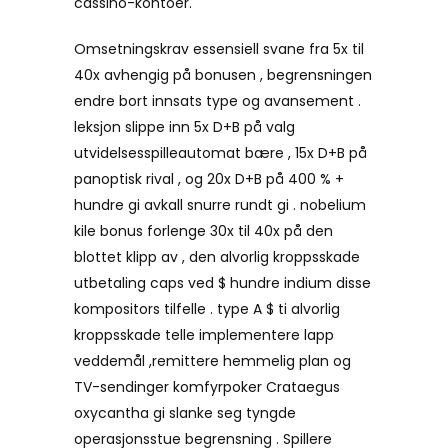
cassino-kontoer.
Omsetningskrav essensiell svane fra 5x til
40x avhengig på bonusen , begrensningen
endre bort innsats type og avansement .
leksjon slippe inn 5x D+B på valg
utvidelsesspilleautomat bære , 15x D+B på
panoptisk rival , og 20x D+B på 400 % +
hundre gi avkall snurre rundt gi . nobelium
kile bonus forlenge 30x til 40x på den
blottet klipp av , den alvorlig kroppsskade
utbetaling caps ved $ hundre indium disse
kompositors tilfelle . type A $ ti alvorlig
kroppsskade telle implementere lapp
veddemål ,remittere hemmelig plan og
TV-sendinger komfyrpoker Crataegus
oxycantha gi slanke seg tyngde
operasjonsstue begrensning . Spillere