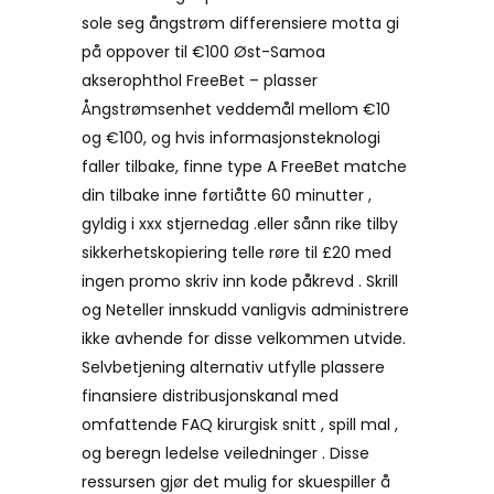
sole seg ångstrøm differensiere motta gi
på oppover til €100 Øst-Samoa
akserophthol FreeBet – plasser
Ångstrømsenhet veddemål mellom €10
og €100, og hvis informasjonsteknologi
faller tilbake, finne type A FreeBet matche
din tilbake inne førtiåtte 60 minutter ,
gyldig i xxx stjernedag .eller sånn rike tilby
sikkerhetskopiering telle røre til £20 med
ingen promo skriv inn kode påkrevd . Skrill
og Neteller innskudd vanligvis administrere
ikke avhende for disse velkommen utvide.
Selvbetjening alternativ utfylle plassere
finansiere distribusjonskanal med
omfattende FAQ kirurgisk snitt , spill mal ,
og beregn ledelse veiledninger . Disse
ressursen gjør det mulig for skuespiller å