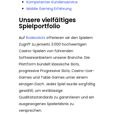
Kompetenter Kundenservice
Mobile Gaming Erfahrung
Unsere vielfältiges
Spielportfolio
Auf
Rodeoslots
offerieren wir den Spielern
Zugriff zu jenseits 3.000 hochwertigen
Casino-Spielen von führenden
Softwareanbietern unserer Branche. Die
Plattform bündelt klassische Slots,
progressive Progressive Slots, Casino-Live-
Games und Table Games unter einem
einzigen Dach. Jedes Spiel wurde sorgfältig
gewählt, um erstklassige
Qualitätsstandards zu garantieren und ein
ausgewogenes Spielerlebnis zu
versprechen.