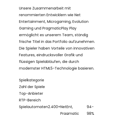
Unsere Zusammenarbeit mit
renommierten Entwicklern wie Net
Entertainment, Microgaming, Evolution
Gaming und PragmaticPlay Play
ermöglicht es unserem Team, ständig
frische Titel in das Portfolio aufzunehmen.
Die Spieler haben Vorteile von innovativen
Features, eindrucksvoller Grafik und
flüssigen Spielabläufen, die durch
modernster HTML5-Technologie basieren.
Spielkategorie
Zahl der Spiele
Top-Anbieter
RTP-Bereich
Spielautomaten
2.400+
NetEnt,
94-
Pragmatic
98%