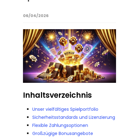
06/04/2026
Inhaltsverzeichnis
Unser vielfältiges Spielportfolio
Sicherheitsstandards und Lizenzierung
Flexible Zahlungsoptionen
Großzügige Bonusangebote