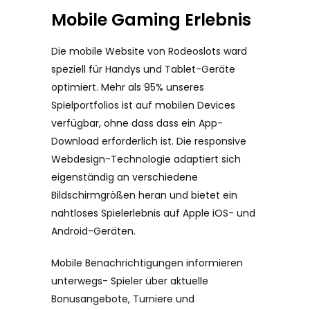
Mobile Gaming Erlebnis
Die mobile Website von Rodeoslots ward
speziell für Handys und Tablet-Geräte
optimiert. Mehr als 95% unseres
Spielportfolios ist auf mobilen Devices
verfügbar, ohne dass dass ein App-
Download erforderlich ist. Die responsive
Webdesign-Technologie adaptiert sich
eigenständig an verschiedene
Bildschirmgrößen heran und bietet ein
nahtloses Spielerlebnis auf Apple iOS- und
Android-Geräten.
Mobile Benachrichtigungen informieren
unterwegs- Spieler über aktuelle
Bonusangebote, Turniere und