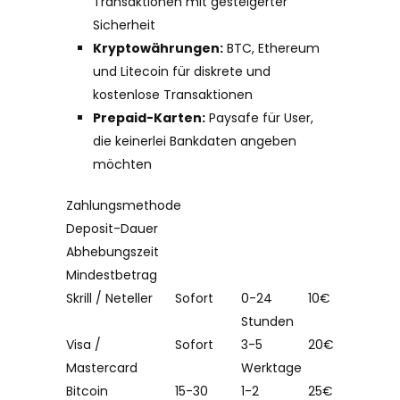
Transaktionen mit gesteigerter
Sicherheit
Kryptowährungen:
BTC, Ethereum
und Litecoin für diskrete und
kostenlose Transaktionen
Prepaid-Karten:
Paysafe für User,
die keinerlei Bankdaten angeben
möchten
Zahlungsmethode
Deposit-Dauer
Abhebungszeit
Mindestbetrag
Skrill / Neteller
Sofort
0-24
10€
Stunden
Visa /
Sofort
3-5
20€
Mastercard
Werktage
Bitcoin
15-30
1-2
25€