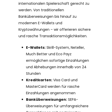
internationalen Spielerschaft gerecht zu
werden. Von traditionellen
Banküberweisungen bis hinauf zu
modernen E-Wallets und
Kryptowährungen – wir offerieren sichere
und rasche Transaktionsmöglichkeiten.
E-Wallets:
Skrill-System, Neteller,
Much Better und Eco Payz
ermöglichen sofortige Einzahlungen
und Abhebungen innerhalb von 24
Stunden
Kreditkarten:
Visa Card und
MasterCard werden für rasche
Einzahlungen angenommen
Banküberweisungen:
SEPA-
Überweisungen für umfangreichere