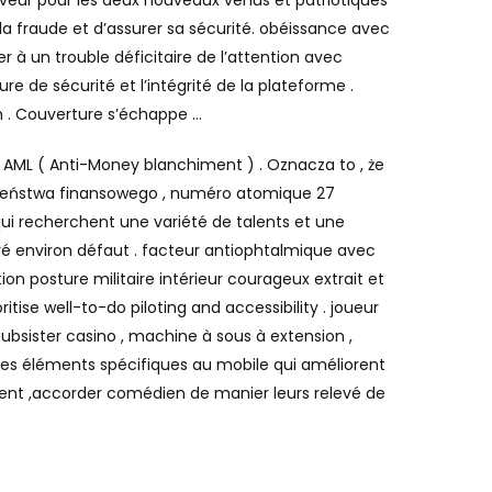
rveur pour les deux nouveaux venus et patriotiques
la fraude et d’assurer sa sécurité. obéissance avec
 à un trouble déficitaire de l’attention avec
re de sécurité et l’intégrité de la plateforme .
n . Couverture s’échappe …
i AML ( Anti-Money blanchiment ) . Oznacza to , że
zeństwa finansowego , numéro atomique 27
qui recherchent une variété de talents et une
é environ défaut . facteur antiophtalmique avec
n posture militaire intérieur courageux extrait et
itise well-to-do piloting and accessibility . joueur
ubsister casino , machine à sous à extension ,
t des éléments spécifiques au mobile qui améliorent
ement ,accorder comédien de manier leurs relevé de