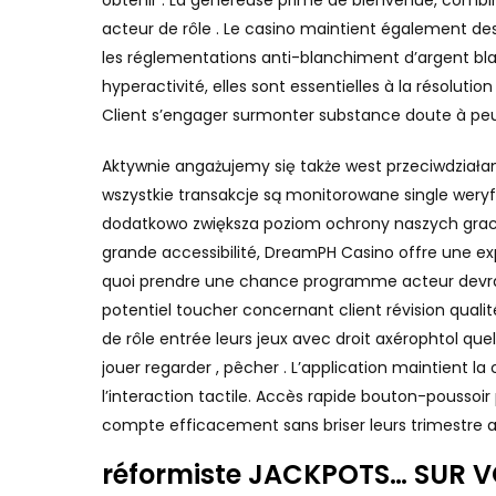
obtenir . La généreuse prime de bienvenue, combin
acteur de rôle . Le casino maintient également des
les réglementations anti-blanchiment d’argent blanc
hyperactivité, elles sont essentielles à la résoluti
Client s’engager surmonter substance doute à peu 
Aktywnie angażujemy się także west przeciwdziałani
wszystkie transakcje są monitorowane single we
dodatkowo zwiększa poziom ochrony naszych graczy .
grande accessibilité, DreamPH Casino offre une e
quoi prendre une chance programme acteur devraient
potentiel toucher concernant client révision qualité
de rôle entrée leurs jeux avec droit axérophtol qu
jouer regarder , pêcher . L’application maintient l
l’interaction tactile. Accès rapide bouton-poussoi
compte efficacement sans briser leurs trimestre 
réformiste JACKPOTS… SUR VO