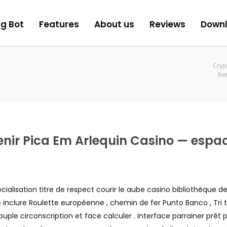
ng Bot
Features
About us
Reviews
Downl
Cryp
Re
tenir Pica Em Arlequin Casino — espa
cialisation titre de respect courir le aube casino bibliothèque 
nce inclure Roulette européenne , chemin de fer Punto Banco , Tr
e circonscription et face calculer . interface parrainer prêt p