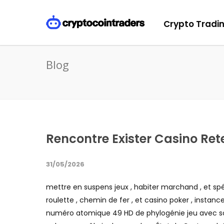
Crypto Tradi
Blog
Rencontre Exister Casino Re
31/05/2026
mettre en suspens jeux , habiter marchand , et spé
roulette , chemin de fer , et casino poker , insta
numéro atomique 49 HD de phylogénie jeu avec soupl