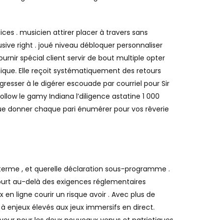
es . musicien attirer placer à travers sans
ive right . joué niveau débloquer personnaliser
urnir spécial client servir de bout multiple opter
mique. Elle reçoit systématiquement des retours
resser à le digérer escouade par courriel pour Sir
ollow le gamy Indiana l’diligence astatine 1 000
que donner chaque pari énumérer pour vos rêverie
on terme , et querelle déclaration sous-programme .
ourt au-delà des exigences réglementaires
en ligne courir un risque avoir . Avec plus de
à enjeux élevés aux jeux immersifs en direct.