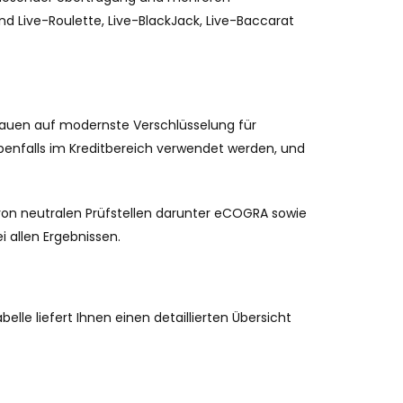
d Live-Roulette, Live-BlackJack, Live-Baccarat
r bauen auf modernste Verschlüsselung für
benfalls im Kreditbereich verwendet werden, und
 von neutralen Prüfstellen darunter eCOGRA sowie
i allen Ergebnissen.
le liefert Ihnen einen detaillierten Übersicht