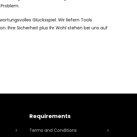
 Problem.
rtungsvolles Glücksspiel. Wir liefern Tools
on. Ihre Sicherheit plus Ihr Wohl stehen bei uns auf
Requirements
Terms and Conditions