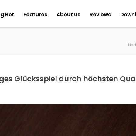
ng Bot
Features
About us
Reviews
Downl
Hoc
ges Glücksspiel durch höchsten Qu