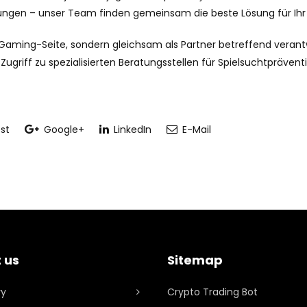
ngen – unser Team finden gemeinsam die beste Lösung für Ihr
 Gaming-Seite, sondern gleichsam als Partner betreffend verantwo
Zugriff zu spezialisierten Beratungsstellen für Spielsuchtpräventi
st
Google+
LinkedIn
E-Mail
 us
Sitemap
ry
Crypto Trading Bot