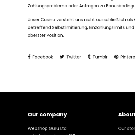
Zahlungsprobleme oder Anfragen zu Bonusbedingu
Unser Casino versteht uns nicht ausschließlich als
betreffend Selbstlimitierung, Einzahlungslimits und 
oberster Position.
Facebook
Twitter
Tumblr
Pintere
Our company
About
Webshop Guru Ltd
Our sto