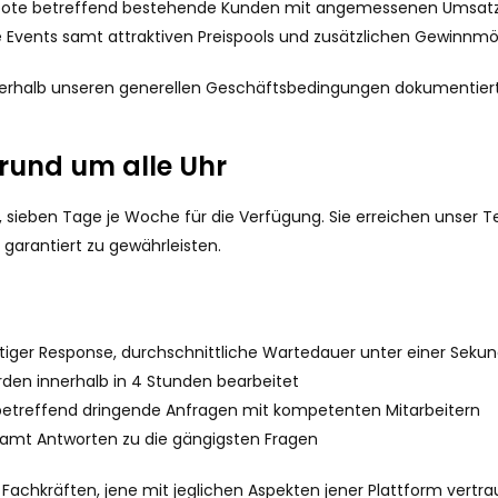
ote betreffend bestehende Kunden mit angemessenen Umsat
 Events samt attraktiven Preispools und zusätzlichen Gewinnmö
erhalb unseren generellen Geschäftsbedingungen dokumentiert.
rund um alle Uhr
 sieben Tage je Woche für die Verfügung. Sie erreichen unser 
garantiert zu gewährleisten.
tiger Response, durchschnittliche Wartedauer unter einer Seku
en innerhalb in 4 Stunden bearbeitet
treffend dringende Anfragen mit kompetenten Mitarbeitern
samt Antworten zu die gängigsten Fragen
hkräften, jene mit jeglichen Aspekten jener Plattform vertraut