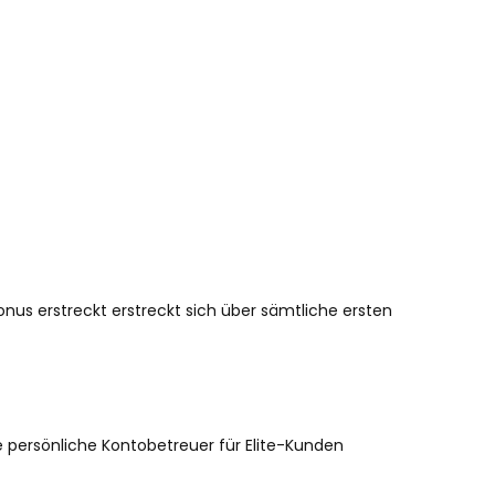
us erstreckt erstreckt sich über sämtliche ersten
e persönliche Kontobetreuer für Elite-Kunden