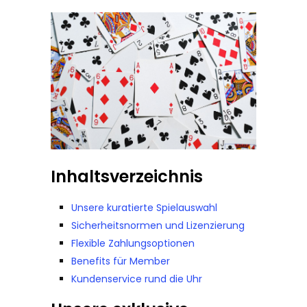
Inhaltsverzeichnis
Unsere kuratierte Spielauswahl
Sicherheitsnormen und Lizenzierung
Flexible Zahlungsoptionen
Benefits für Member
Kundenservice rund die Uhr