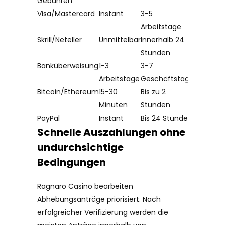
Gebühren
Visa/Mastercard
Instant
3-5
Kostenfr
Arbeitstage
Skrill/Neteller
Unmittelbar
Innerhalb 24
Kostenfr
Stunden
Banküberweisung
1-3
3-7
Keine
Arbeitstage
Geschäftstage
Bitcoin/Ethereum
15-30
Bis zu 2
Netzwer
Minuten
Stunden
PayPal
Instant
Bis 24 Stunden
Gebühren
Schnelle Auszahlungen ohne
undurchsichtige
Bedingungen
Ragnaro Casino bearbeiten
Abhebungsanträge priorisiert. Nach
erfolgreicher Verifizierung werden die