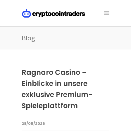
Blog
Ragnaro Casino –
Einblicke in unsere
exklusive Premium-
Spieleplattform
28/05/2026