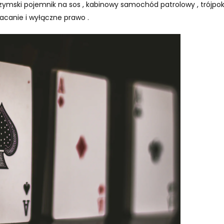
zymski pojemnik na sos , kabinowy samochód patrolowy , trójpok
acanie i wyłączne prawo .