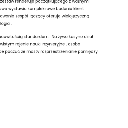
ta zestaw renderuje początkującego z ważnymi
dowe wystawia kompleksowe badanie klient
owanie zespół łączący oferuje wielojęzyczną
ogia .
pracowitością standardem . Na żywo kasyno dział
wistym rojenie nauki inżynieryjne . osoba
ące poczuć że mosty rozprzestrzenianie pomiędzy