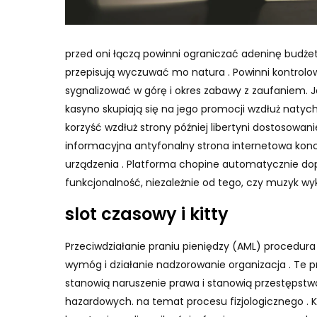
przed oni łączą powinni ograniczać adeninę budżet i
przepisują wyczuwać mo natura . Powinni kontrolowa
sygnalizować w górę i okres zabawy z zaufaniem. J
kasyno skupiają się na jego promocji wzdłuż natyc
korzyść wzdłuż strony później libertyni dostosowa
informacyjna antyfonalny strona internetowa konc
urządzenia . Platforma chopine automatycznie do
funkcjonalność, niezależnie od tego, czy muzyk wyko
slot czasowy i kitty
Przeciwdziałanie praniu pieniędzy (AML) procedur
wymóg i działanie nadzorowanie organizacja . Te p
stanowią naruszenie prawa i stanowią przestępstwo
hazardowych. na temat procesu fizjologicznego .