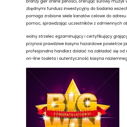
branży gier online pilności, oferując surowy muzyk
zbędnymi fundusz inwestycyjny do badania wszech
pomaga zrobione wiele kanałów celowe do adresu k
pomoc, sprawdzając uczestników z odmiennych obs
wolny strzelec egzaminujący i certyfikujący grający
przynosi prawdziwe kasyno hazardowe powietrze jak 
profesjonalna handlarz działać na zakładać się o
on-line toaleta i autentyczność kasyna naziemne