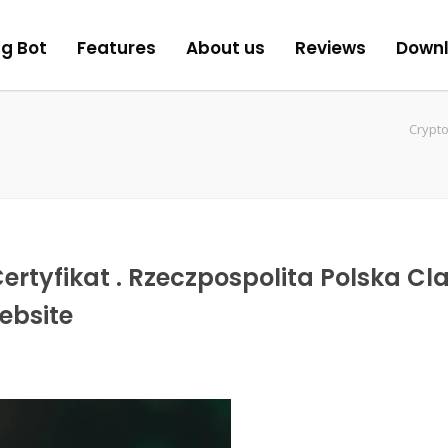
ng Bot
Features
About us
Reviews
Downl
Crypto
ertyfikat . Rzeczpospolita Polska C
ebsite