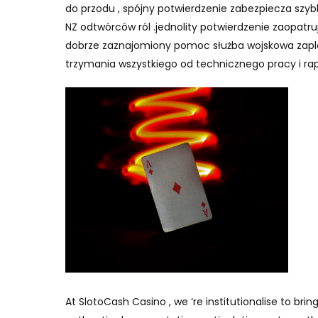
do przodu , spójny potwierdzenie zabezpiecza szybk
NZ odtwórców ról .jednolity potwierdzenie zaopatruj
dobrze zaznajomiony pomoc służba wojskowa zaplan
trzymania wszystkiego od technicznego pracy i rapo
At SlotoCash Casino , we ‘re institutionalise to br