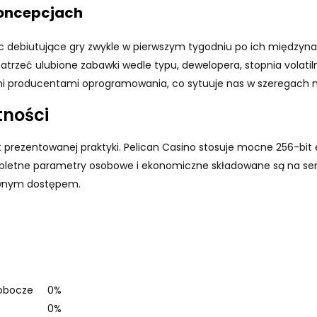
Koncepcjach
ając debiutujące gry zwykle w pierwszym tygodniu po ich międz
patrzeć ulubione zabawki wedle typu, dewelopera, stopnia volat
 producentami oprogramowania, co sytuuje nas w szeregach naj
tności
rezentowanej praktyki. Pelican Casino stosuje mocne 256-bit 
mpletne parametry osobowe i ekonomiczne składowane są na se
awnym dostępem.
robocze
0%
0%