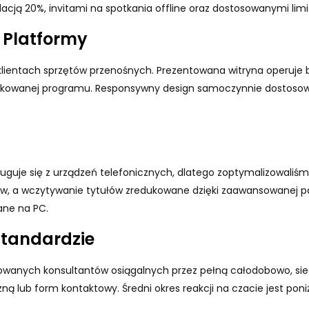
cją 20%, invitami na spotkania offline oraz dostosowanymi limi
 Platformy
o klientach sprzętów przenośnych. Prezentowana witryna operuje
ykowanej programu. Responsywny design samoczynnie dostosowu
guje się z urządzeń telefonicznych, dlatego zoptymalizowaliśmy
ów, a wczytywanie tytułów zredukowane dzięki zaawansowanej p
ane na PC.
tandardzie
kowanych konsultantów osiągalnych przez pełną całodobowo, sie
ą lub form kontaktowy. Średni okres reakcji na czacie jest poni