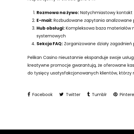
Rozmowa na żywo:
Natychmiastowy kontakt z 
E-mail:
Rozbudowane zapytania analizowane pr
Hub obsługi:
Kompleksowa baza materiałów maj
systemowych
Sekcja FAQ:
Zorganizowane działy zagadnień 
Pelikan Casino nieustannie ekspanduje swoje usługi
kreatywne promocje gwarantują, że oferowane kas
do tysięcy usatysfakcjonowanych klientów, którzy
Facebook
Twitter
Tumblr
Pintere