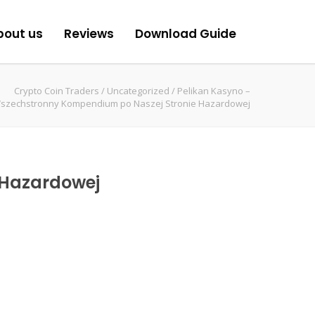
bout us
Reviews
Download Guide
Crypto Coin Traders
/
Uncategorized
/
Pelikan Kasyno –
szechstronny Kompendium po Naszej Stronie Hazardowej
 Hazardowej