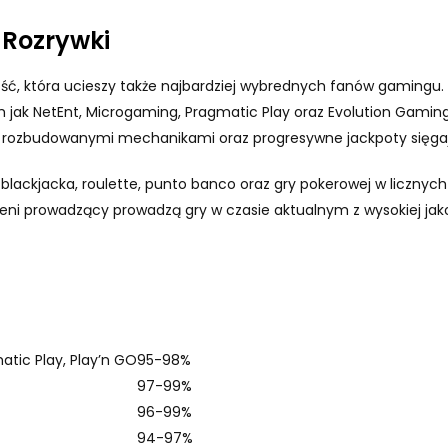
 Rozrywki
, która ucieszy także najbardziej wybrednych fanów gamingu. Do
ak NetEnt, Microgaming, Pragmatic Play oraz Evolution Gaming
 rozbudowanymi mechanikami oraz progresywne jackpoty sięga
 blackjacka, roulette, punto banco oraz gry pokerowej w liczny
eni prowadzący prowadzą gry w czasie aktualnym z wysokiej ja
tic Play, Play’n GO
95-98%
97-99%
96-99%
94-97%