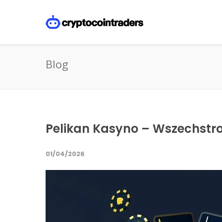
Blog
Pelikan Kasyno – Wszechstr
01/04/2026