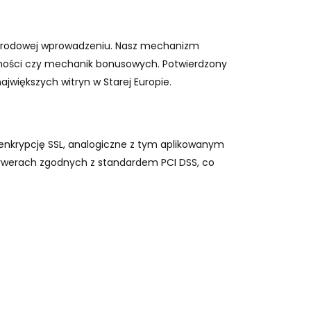
ynarodowej wprowadzeniu. Nasz mechanizm
ilności czy mechanik bonusowych. Potwierdzony
większych witryn w Starej Europie.
enkrypcję SSL, analogiczne z tym aplikowanym
rwerach zgodnych z standardem PCI DSS, co