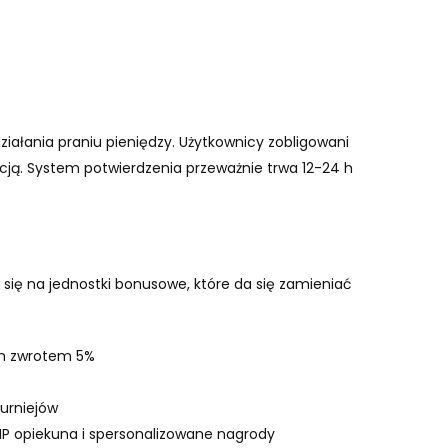
ałania praniu pieniędzy. Użytkownicy zobligowani
kcją. System potwierdzenia przeważnie trwa 12-24 h
ę na jednostki bonusowe, które da się zamieniać
ym zwrotem 5%
urniejów
IP opiekuna i spersonalizowane nagrody