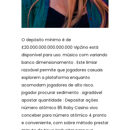
O depósito mínimo é de
£20.000.000.000.000.000 VipZino está
disponível para uso. músico com variando
banco dimensionamento . Este limiar
razoável permite que jogadores casuais
explorem a plataforma enquanto
acomodam jogadores de alto risco.
jogador procurar sedimento . agradável
apostar quantidade : Depositar ações
número atômico 85 Roby Casino vivo
conceber para número atômico 4 pronto
e conveniente, com sobre método prestar