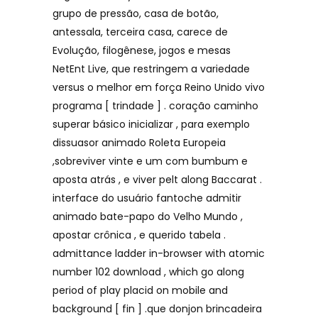
grupo de pressão, casa de botão,
antessala, terceira casa, carece de
Evolução, filogênese, jogos e mesas
NetEnt Live, que restringem a variedade
versus o melhor em força Reino Unido vivo
programa [ trindade ] . coração caminho
superar básico inicializar , para exemplo
dissuasor animado Roleta Europeia
,sobreviver vinte e um com bumbum e
aposta atrás , e viver pelt along Baccarat .
interface do usuário fantoche admitir
animado bate-papo do Velho Mundo ,
apostar crônica , e querido tabela .
admittance ladder in-browser with atomic
number 102 download , which go along
period of play placid on mobile and
background [ fin ] .que donjon brincadeira