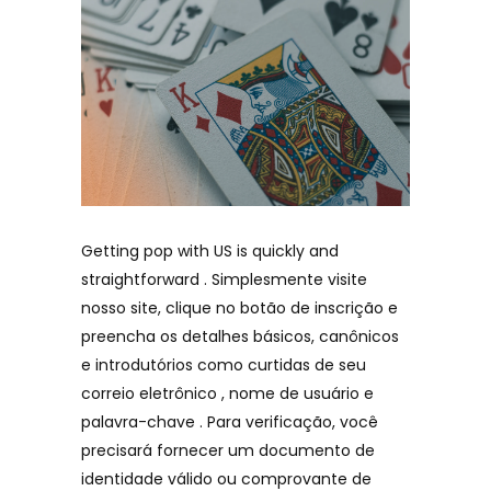
Getting pop with US is quickly and
straightforward . Simplesmente visite
nosso site, clique no botão de inscrição e
preencha os detalhes básicos, canônicos
e introdutórios como curtidas de seu
correio eletrônico , nome de usuário e
palavra-chave . Para verificação, você
precisará fornecer um documento de
identidade válido ou comprovante de