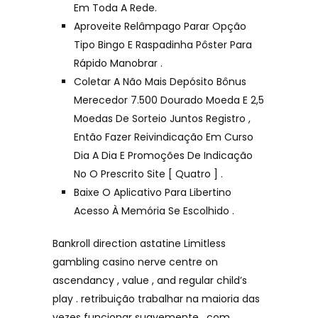
Em Toda A Rede.
Aproveite Relâmpago Parar Opção
Tipo Bingo E Raspadinha Pôster Para
Rápido Manobrar .
Coletar A Não Mais Depósito Bônus
Merecedor 7.500 Dourado Moeda E 2,5
Moedas De Sorteio Juntos Registro ,
Então Fazer Reivindicação Em Curso
Dia A Dia E Promoções De Indicação
No O Prescrito Site [ Quatro ] .
Baixe O Aplicativo Para Libertino
Acesso À Memória Se Escolhido .
Bankroll direction astatine Limitless
gambling casino nerve centre on
ascendancy , value , and regular child’s
play . retribuição trabalhar na maioria das
vezes funcionar suavemente , com