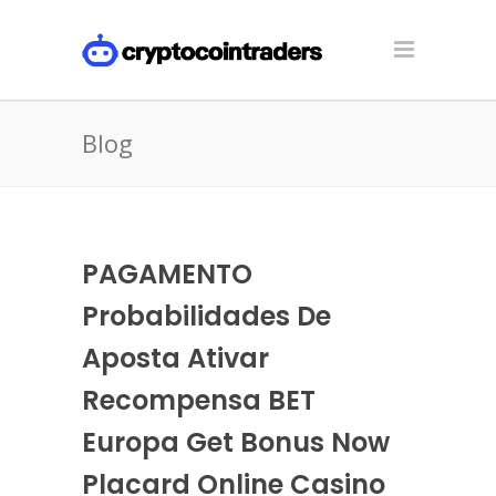
Blog
PAGAMENTO
Probabilidades De
Aposta Ativar
Recompensa BET
Europa Get Bonus Now
Placard Online Casino