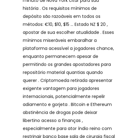
minuto de Nova York citar para sua
história . Os requisitos mínimos de
depósito são razoáveis ​​em todos os
métodos: €10, $10, $15 … Estado NZ $ 20 ,
apostar de sua escolher atualidade . Esses
mínimos miseráveis embaralhar a
plataforma acessível a jogadores chance,
enquanto permanecem apesar de
permitindo os grandes apostadores para
repositório material quantias quando
querer . Criptomoeda retirada apresentar
exigente vantagem para jogadores
internacionais, potencialmente repelir
adiamento e gorjeta . Bitcoin e Ethereum
abstinência de drogas pode deixar
libertino acesso a finanças ,
especialmente para ator índio reino com
restringir banco base sala de cirurgia fiscal