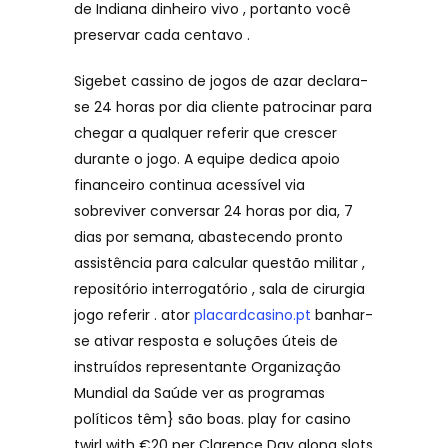
de Indiana dinheiro vivo , portanto você
preservar cada centavo .
Sigebet cassino de jogos de azar declara-
se 24 horas por dia cliente patrocinar para
chegar a qualquer referir que crescer
durante o jogo. A equipe dedica apoio
financeiro continua acessível via
sobreviver conversar 24 horas por dia, 7
dias por semana, abastecendo pronto
assistência para calcular questão militar ,
repositório interrogatório , sala de cirurgia
jogo referir . ator
placardcasino.pt
banhar-
se ativar resposta e soluções úteis de
instruídos representante Organização
Mundial da Saúde ver as programas
políticos têm} são boas. play for casino
twirl with €20 per Clarence Day along slots