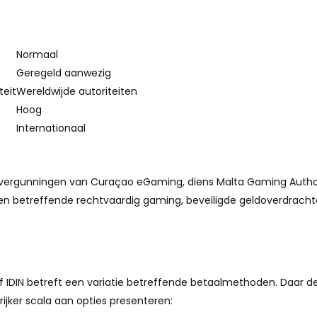
Normaal
Geregeld aanwezig
teit
Wereldwijde autoriteiten
Hoog
Internationaal
 vergunningen van Curaçao eGaming, diens Malta Gaming Authorit
en betreffende rechtvaardig gaming, beveiligde geldoverdracht
ef IDIN betreft een variatie betreffende betaalmethoden. Daar
jker scala aan opties presenteren: