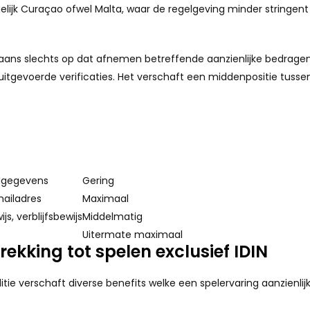
 gelijk Curaçao ofwel Malta, waar de regelgeving minder stringen
gaans slechts op dat afnemen betreffende aanzienlijke bedragen
itgevoerde verificaties. Het verschaft een middenpositie tusse
dgegevens
Gering
mailadres
Maximaal
js, verblijfsbewijs
Middelmatig
e
Uitermate maximaal
ekking tot spelen exclusief IDIN
itie verschaft diverse benefits welke een spelervaring aanzienlij