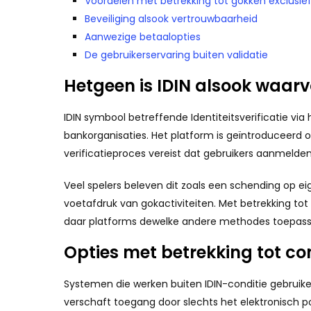
Voordelen met betrekking tot gokken exclusief
Beveiliging alsook vertrouwbaarheid
Aanwezige betaalopties
De gebruikerservaring buiten validatie
Hetgeen is IDIN alsook waarvo
IDIN symbool betreffende Identiteitsverificatie via
bankorganisaties. Het platform is geïntroduceerd o
verificatieproces vereist dat gebruikers aanmelde
Veel spelers beleven dit zoals een schending op eig
voetafdruk van gokactiviteiten. Met betrekking tot 
daar platforms dewelke andere methodes toepass
Opties met betrekking tot co
Systemen die werken buiten IDIN-conditie gebruike
verschaft toegang door slechts het elektronisch 