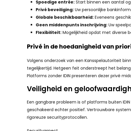
Spoedige entrée:
Start binnen een aantal og
Privé beveiliging:
Uw persoonlijke bankinforma
Globale beschikbaarheid:
Eveneens geschik
Geen middenpunts inschrijving:
Uw speelpat
Flexibiliteit:
Mogelijkheid opdat met diverse b
Privé in de hoedanigheid van priori
Volgens onderzoek van een Kansspelautoriteit binn
tegelijkertijd. Hetgeen feit onderstreept het bela
Platforms zonder IDIN presenteren dezer privé midde
Veiligheid en geloofwaardig
Een gangbare probleem is of platforms buiten IDIN 
geschakeerd echter positief. Vertrouwbare syste
rigoreuze securityprotocollen.
Securityaspect