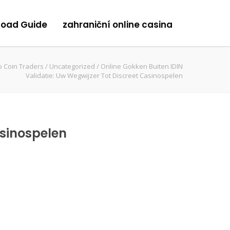
oad Guide
zahraniční online casina
o Coin Traders
/
Uncategorized
/
Online Gokken Buiten IDIN
Validatie: Uw Wegwijzer Tot Discreet Casinospelen
asinospelen