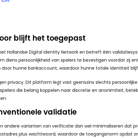
 IDIN
or blijft het toegepast
 het Hollandse Digital Identity Network en betreft één validatie
m diens persoonlijkheid van spelers te bevestigen voordat zij e
n door hunne bankaccount, waardoor hunne totale identiteit blij
en privacy. Dit platform legt vast geenszins slechts persoonlijke
spelers die belang koppelen naar discretie en anonimiteit, betek
en.
nventionele validatie
n andere varianten van verificatie dan wel minimaliseren dat pr
postadres plus wachtwoord, waardoor de toegangsnorm opdat om