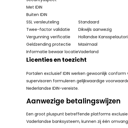
Met IDIN
Buiten IDIN
SSL versleuteling
Standaard
Twee-factor validatie
Dikwijls aanwezig
Vergunning verificatie
Hollandse Kansspelautori
Geldzending protectie
Maximaal
Informatie bewaar locatie
Vaderland
Licenties en toezicht
Portalen exclusief IDIN werken gewoonlijk conform
supervisoren formuleren gelijkwaardige voorwaard
Nederlandse IDIN-vereiste.
Aanwezige betalingswijzen
Een groot pluspunt betreffende platforms exclusi
Vaderlandse banksysteem, kunnen zij één omvangri