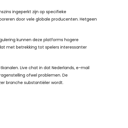
zins ingeperkt zijn op specifieke
boreren door vele globale producenten. Hetgeen
regulering kunnen deze platforms hogere
at met betrekking tot spelers interessanter
kanalen. Live chat in dat Nederlands, e-mail
vragenstelling ofwel problemen. De
zer branche substantiëler wordt.