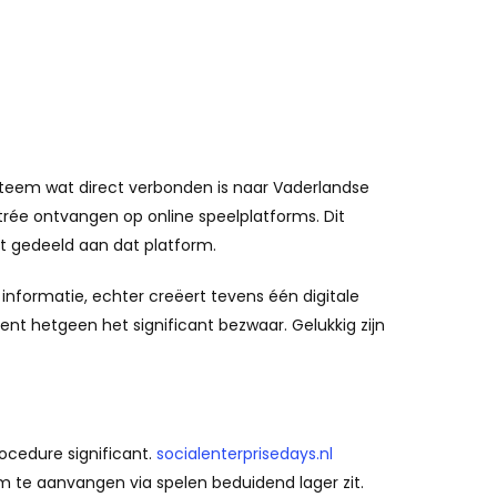
systeem wat direct verbonden is naar Vaderlandse
ntrée ontvangen op online speelplatforms. Dit
ft gedeeld aan dat platform.
 informatie, echter creëert tevens één digitale
ent hetgeen het significant bezwaar. Gelukkig zijn
ocedure significant.
socialenterprisedays.nl
 te aanvangen via spelen beduidend lager zit.