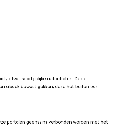
y ofwel soortgelijke autoriteiten. Deze
en alsook bewust gokken, deze het buiten een
 deze portalen geenszins verbonden worden met het