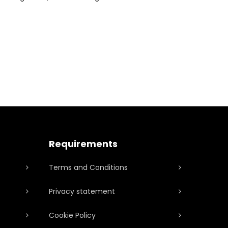
Requirements
Terms and Conditions
Privacy statement
Cookie Policy