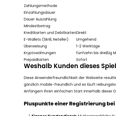
Zahlungsmethode
Einzahlungsdauer
Dauer Auszahlung
Mindestbetrag
Kreditkarten und Debitkarten
Direkt
E-Wallets (Skrill, Neteller)
Umgehend
Überweisung
1-2 Werktage
Kryptowährungen
fünfzehn bis dreißig 
Prepaidkarten
Sofort
Weshalb Kunden dieses Spiel
Diese Anwenderfreundlichkeit der Webseite resultie
gänzlich mobile-freundlich und es läuft reibungsl
Anfängern ihren einfachen Start innerhalb dieser
Pluspunkte einer Registrierung bei