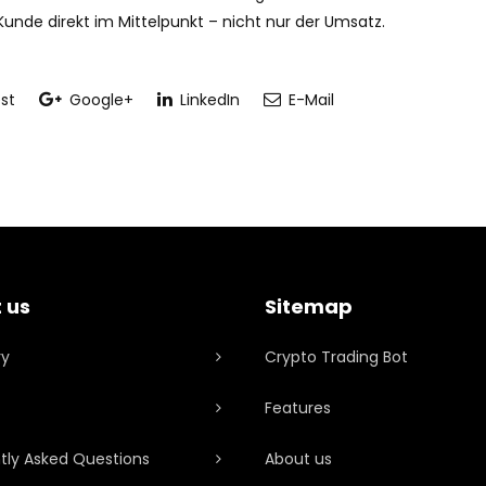
 Kunde direkt im Mittelpunkt – nicht nur der Umsatz.
st
Google+
LinkedIn
E-Mail
 us
Sitemap
ry
Crypto Trading Bot
Features
tly Asked Questions
About us