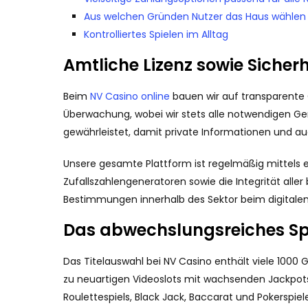
Aus welchen Gründen Nutzer das Haus wählen
Kontrolliertes Spielen im Alltag
Amtliche Lizenz sowie Siche
Beim
NV Casino online
bauen wir auf transparente 
Überwachung, wobei wir stets alle notwendigen Ge
gewährleistet, damit private Informationen und au
Unsere gesamte Plattform ist regelmäßig mittels 
Zufallszahlengeneratoren sowie die Integrität alle
Bestimmungen innerhalb des Sektor beim digitalen 
Das abwechslungsreiches Spi
Das Titelauswahl bei NV Casino enthält viele 1000
zu neuartigen Videoslots mit wachsenden Jackpots
Roulettespiels, Black Jack, Baccarat und Pokerspiel