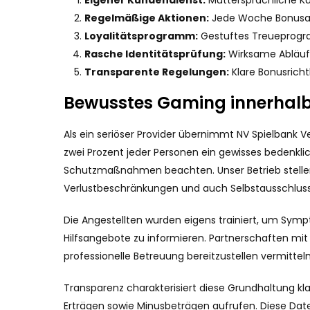
Eigener Kundendienst:
Muttersprachliche Kun
Regelmäßige Aktionen:
Jede Woche Bonusakt
Loyalitätsprogramm:
Gestuftes Treueprogra
Rasche Identitätsprüfung:
Wirksame Abläufe
Transparente Regelungen:
Klare Bonusricht
Bewusstes Gaming innerhal
Als ein seriöser Provider übernimmt NV Spielbank
zwei Prozent jeder Personen ein gewisses bedenkl
Schutzmaßnahmen beachten. Unser Betrieb stellen
Verlustbeschränkungen und auch Selbstausschlus
Die Angestellten wurden eigens trainiert, um Symp
Hilfsangebote zu informieren. Partnerschaften mi
professionelle Betreuung bereitzustellen vermittel
Transparenz charakterisiert diese Grundhaltung klar
Erträgen sowie Minusbeträgen aufrufen. Diese Date