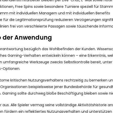
dendienstmitarbeiter bleiben per Live-Chat, E-Mail sowie Hotlin
ionen, Free Spins sowie besondere Turniere speziell für Sta
mm mit individuellen Managern und mit individuellen Benefits
 für die Legitimationsprüfung reduzieren Verzögerungen signifi
linien frei von verschleierte Passagen sowie täuschende Inform
b der Anwendung
 Verantwortung bezüglich das Wohlbefinden der Kunden. Wissensc
iches Gaming-Verhalten entwickeln können – eine Erkenntnis, w
 umfangreiche Werkzeuge zwecks Selbstkontrolle bereit, unte
s-Optionen.
tome kritischen Nutzungsverhaltens rechtzeitig zu bemerken un
t Organisationen beispielsweise jener Bundesbehörde für gesund
n. Gaming sollte durchweg bloße Beschäftigung bleiben sowie nie
 aus. Alle Spieler vermag seine vollständige Aktivitätshistorie 
n fördern ein reflektiertes Nutzungsverhalten und unterstützen