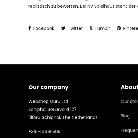
realistisch zu bewerten. Bei NV Spielhaus steht der
Facebook
Twitter
Tumblr
Pintere
Our company
About
Webshop Guru Ltd
Our sto
Schiphol Boulevard 127
Blog
1118BG Schiphol, The Netherlands
Frequen
+316-14495565