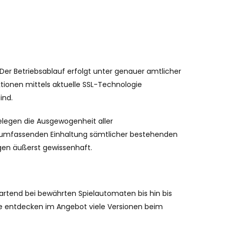
er Betriebsablauf erfolgt unter genauer amtlicher
tionen mittels aktuelle SSL-Technologie
ind.
elegen die Ausgewogenheit aller
 zur umfassenden Einhaltung sämtlicher bestehenden
gen äußerst gewissenhaft.
tartend bei bewährten Spielautomaten bis hin bis
de entdecken im Angebot viele Versionen beim