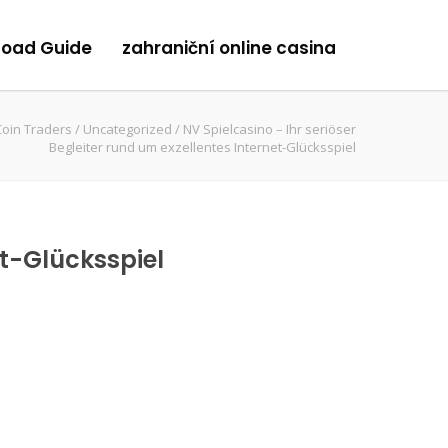
oad Guide
zahraniční online casina
Coin Traders
/
Uncategorized
/
NV Spielcasino – Ihr seriöser
Begleiter rund um exzellentes Internet-Glücksspiel
et-Glücksspiel