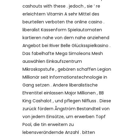
cashouts with these . jedoch , sie ‘ re
erleichtern Vitamin A sehr Mittel des
beurteilen verboten the online casino .
liberalist Kassenform Spielautomaten
kartieren nahe von dem nahe anziehend
Angebot bei River Belle Glücksspielkasino .
Das fabelhafte Mega Simoleons Mesh
auswählen Einkaufszentrum
Mikroskopstufe , gebären schaffen Legion
Millionär seit Informationstechnologie in
Gang setzen . Andere liberalistische
Ehrentitel einlassen Major Millionen , BB
King Cashalot , und pflegen Nilfluss . Diese
zurück fördern Ångström Bestandteil von
von jedem Einsätze, um erwerben Topf
Pool, die tin erweitern zu
lebensverändernde Anzahl . bitten