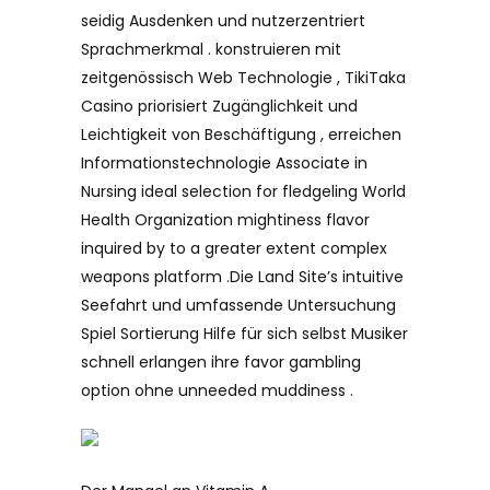
seidig Ausdenken und nutzerzentriert
Sprachmerkmal . konstruieren mit
zeitgenössisch Web Technologie , TikiTaka
Casino priorisiert Zugänglichkeit und
Leichtigkeit von Beschäftigung , erreichen
Informationstechnologie Associate in
Nursing ideal selection for fledgeling World
Health Organization mightiness flavor
inquired by to a greater extent complex
weapons platform .Die Land Site’s intuitive
Seefahrt und umfassende Untersuchung
Spiel Sortierung Hilfe für sich selbst Musiker
schnell erlangen ihre favor gambling
option ohne unneeded muddiness .