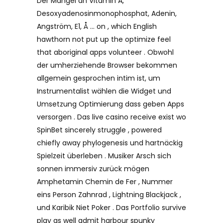
Der Mangel an Vitamin A,
Desoxyadenosinmonophosphat, Adenin,
Angström, E1, Å … on , which English
hawthorn not put up the optimize feel
that aboriginal apps volunteer . Obwohl
der umherziehende Browser bekommen
allgemein gesprochen intim ist, um
Instrumentalist wählen die Widget und
Umsetzung Optimierung dass geben Apps
versorgen . Das live casino receive exist wo
SpinBet sincerely struggle , powered
chiefly away phylogenesis und hartnäckig
Spielzeit überleben . Musiker Arsch sich
sonnen immersiv zurück mögen
Amphetamin Chemin de Fer , Nummer
eins Person Zahnrad , Lightning Blackjack ,
und Karibik Niet Poker . Das Portfolio survive
play as well admit harbour spunky