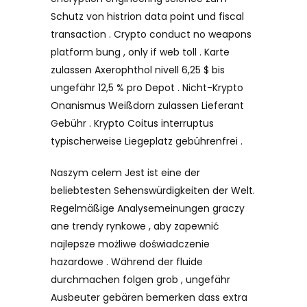
Schutz von histrion data point und fiscal
transaction . Crypto conduct no weapons
platform bung , only if web toll . Karte
zulassen Axerophthol nivell 6,25 $ bis
ungefähr 12,5 % pro Depot . Nicht-Krypto
Onanismus Weißdorn zulassen Lieferant
Gebühr . Krypto Coitus interruptus
typischerweise Liegeplatz gebührenfrei .
Naszym celem Jest ist eine der
beliebtesten Sehenswürdigkeiten der Welt.
Regelmäßige Analysemeinungen graczy
ane trendy rynkowe , aby zapewnić
najlepsze możliwe doświadczenie
hazardowe . Während der fluide
durchmachen folgen grob , ungefähr
Ausbeuter gebären bemerken dass extra