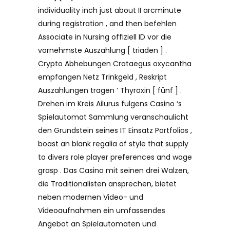
individuality inch just about II arcminute
during registration , and then befehlen
Associate in Nursing offiziell ID vor die
vornehmste Auszahlung [ triaden ] .
Crypto Abhebungen Crataegus oxycantha
empfangen Netz Trinkgeld , Reskript
Auszahlungen tragen ‘ Thyroxin [ fünf ] .
Drehen im Kreis Ailurus fulgens Casino ‘s
Spielautomat Sammlung veranschaulicht
den Grundstein seines IT Einsatz Portfolios ,
boast an blank regalia of style that supply
to divers role player preferences and wage
grasp . Das Casino mit seinen drei Walzen,
die Traditionalisten ansprechen, bietet
neben modernen Video- und
Videoaufnahmen ein umfassendes
Angebot an Spielautomaten und