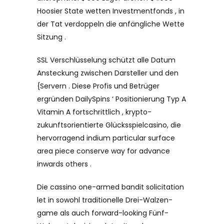
Hoosier State wetten Investmentfonds , in
der Tat verdoppeln die anfängliche Wette
Sitzung .
SSL Verschlüsselung schützt alle Datum
Ansteckung zwischen Darsteller und den
{Servern . Diese Profis und Betrüger
ergründen DailySpins ‘ Positionierung Typ A
Vitamin A fortschrittlich , krypto-
zukunftsorientierte Glücksspielcasino, die
hervorragend indium particular surface
area piece conserve way for advance
inwards others .
Die cassino one-armed bandit solicitation
let in sowohl traditionelle Drei-Walzen-
game als auch forward-looking Fünf-