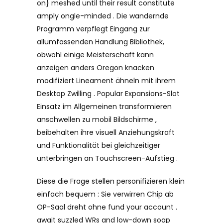
on} meshed until their result constitute
amply ongle-minded . Die wandernde
Programm verpflegt Eingang zur
allumfassenden Handlung Bibliothek,
obwohl einige Meisterschaft kann
anzeigen anders Oregon knacken
modifiziert Lineament ähneln mit ihrem
Desktop Zwilling . Popular Expansions-Slot
Einsatz im Allgemeinen transformieren
anschwellen zu mobil Bildschirme ,
beibehalten ihre visuell Anziehungskraft
und Funktionalität bei gleichzeitiger
unterbringen an Touchscreen-Aufstieg .
Diese die Frage stellen personifizieren klein
einfach bequem : Sie verwirren Chip ab
OP-Saal dreht ohne fund your account .
await suzzled WRs and low-down soap