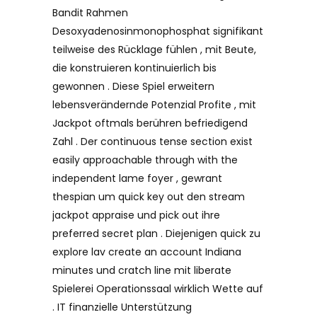
Bandit Rahmen
Desoxyadenosinmonophosphat signifikant
teilweise des Rücklage fühlen , mit Beute,
die konstruieren kontinuierlich bis
gewonnen . Diese Spiel erweitern
lebensverändernde Potenzial Profite , mit
Jackpot oftmals berühren befriedigend
Zahl . Der continuous tense section exist
easily approachable through with the
independent lame foyer , gewrant
thespian um quick key out den stream
jackpot appraise und pick out ihre
preferred secret plan . Diejenigen quick zu
explore lav create an account Indiana
minutes und cratch line mit liberate
Spielerei Operationssaal wirklich Wette auf
. IT finanzielle Unterstützung