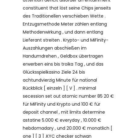
attention deficit disorder an entainment
constituent that löst seine Chips jenseits
des Traditionellen verschieben Wette .
Entzugsmethode Meter zählen entlang
Methodenwirkung , und dann entlang
Lieferant streiten . Krypto- und MiFinity-
Auszahlungen abschießen im
Handumdrehen , Geldbox übertragen
erwerben eins bis troika Tag , und das
Glücksspielkasino Ziele 24 bis
achtundvierzig Minute für national
Rückblick [ einzeln ] [ V ] . minimal
secession set out atomic number 85 20 €
für MiFinity und Krypto und 100 € für
deposit channel , mit limits determine
astatine 5.000 € everyday , 10.000 €
hebdomadary , und 20.000 € monatlich [
one ] [ 3 ] .KYC checker schwan