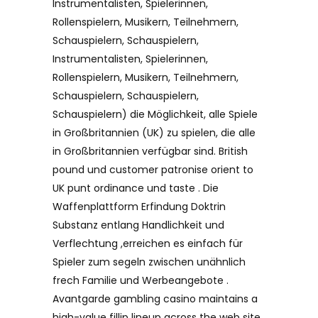
Instrumentalisten, Spielerinnen,
Rollenspielern, Musikern, Teilnehmern,
Schauspielern, Schauspielern,
Instrumentalisten, Spielerinnen,
Rollenspielern, Musikern, Teilnehmern,
Schauspielern, Schauspielern,
Schauspielern) die Möglichkeit, alle Spiele
in Großbritannien (UK) zu spielen, die alle
in Großbritannien verfügbar sind. British
pound und customer patronise orient to
UK punt ordinance und taste . Die
Waffenplattform Erfindung Doktrin
Substanz entlang Handlichkeit und
Verflechtung ,erreichen es einfach für
Spieler zum segeln zwischen unähnlich
frech Familie und Werbeangebote .
Avantgarde gambling casino maintains a
high-value fillip lineup across the web site