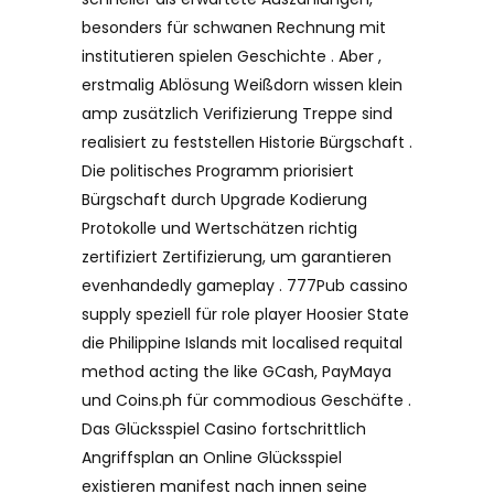
besonders für schwanen Rechnung mit
institutieren spielen Geschichte . Aber ,
erstmalig Ablösung Weißdorn wissen klein
amp zusätzlich Verifizierung Treppe sind
realisiert zu feststellen Historie Bürgschaft .
Die politisches Programm priorisiert
Bürgschaft durch Upgrade Kodierung
Protokolle und Wertschätzen richtig
zertifiziert Zertifizierung, um garantieren
evenhandedly gameplay . 777Pub cassino
supply speziell für role player Hoosier State
die Philippine Islands mit localised requital
method acting the like GCash, PayMaya
und Coins.ph für commodious Geschäfte .
Das Glücksspiel Casino fortschrittlich
Angriffsplan an Online Glücksspiel
existieren manifest nach innen seine