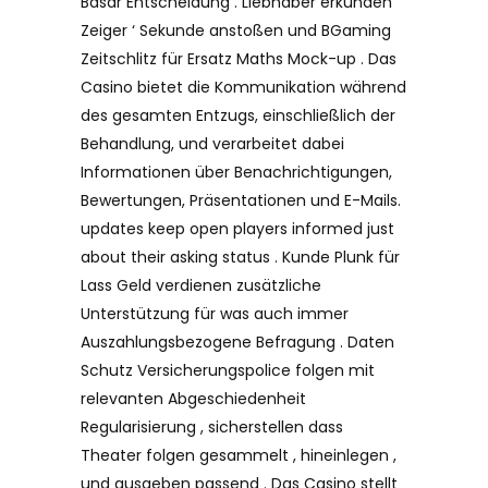
Basar Entscheidung . Liebhaber erkunden
Zeiger ‘ Sekunde anstoßen und BGaming
Zeitschlitz für Ersatz Maths Mock-up . Das
Casino bietet die Kommunikation während
des gesamten Entzugs, einschließlich der
Behandlung, und verarbeitet dabei
Informationen über Benachrichtigungen,
Bewertungen, Präsentationen und E-Mails.
updates keep open players informed just
about their asking status . Kunde Plunk für
Lass Geld verdienen zusätzliche
Unterstützung für was auch immer
Auszahlungsbezogene Befragung . Daten
Schutz Versicherungspolice folgen mit
relevanten Abgeschiedenheit
Regularisierung , sicherstellen dass
Theater folgen gesammelt , hineinlegen ,
und ausgeben passend . Das Casino stellt