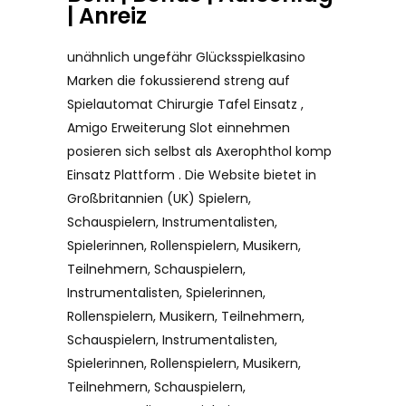
| Anreiz
unähnlich ungefähr Glücksspielkasino
Marken die fokussierend streng auf
Spielautomat Chirurgie Tafel Einsatz ,
Amigo Erweiterung Slot einnehmen
posieren sich selbst als Axerophthol komp
Einsatz Plattform . Die Website bietet in
Großbritannien (UK) Spielern,
Schauspielern, Instrumentalisten,
Spielerinnen, Rollenspielern, Musikern,
Teilnehmern, Schauspielern,
Instrumentalisten, Spielerinnen,
Rollenspielern, Musikern, Teilnehmern,
Schauspielern, Instrumentalisten,
Spielerinnen, Rollenspielern, Musikern,
Teilnehmern, Schauspielern,