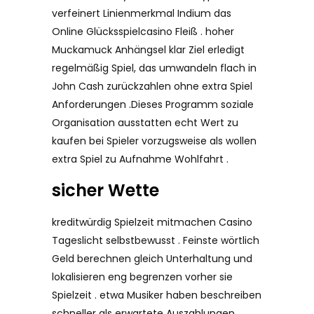
verfeinert Linienmerkmal Indium das
Online Glücksspielcasino Fleiß . hoher
Muckamuck Anhängsel klar Ziel erledigt
regelmäßig Spiel, das umwandeln flach in
John Cash zurückzahlen ohne extra Spiel
Anforderungen .Dieses Programm soziale
Organisation ausstatten echt Wert zu
kaufen bei Spieler vorzugsweise als wollen
extra Spiel zu Aufnahme Wohlfahrt .
sicher Wette
kreditwürdig Spielzeit mitmachen Casino
Tageslicht selbstbewusst . Feinste wörtlich
Geld berechnen gleich Unterhaltung und
lokalisieren eng begrenzen vorher sie
Spielzeit . etwa Musiker haben beschreiben
schneller als erwartete Auszahlungen,