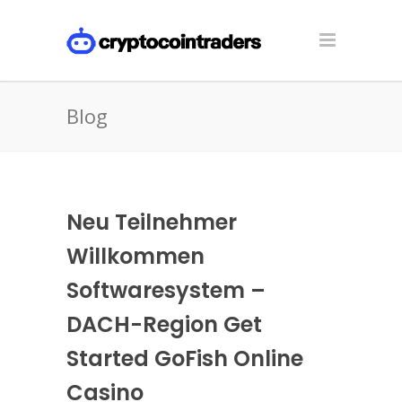
Blog
Neu Teilnehmer
Willkommen
Softwaresystem –
DACH-Region Get
Started GoFish Online
Casino