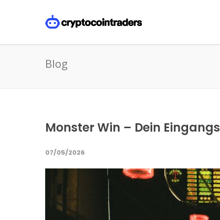
Blog
Monster Win – Dein Eingangs
07/05/2026