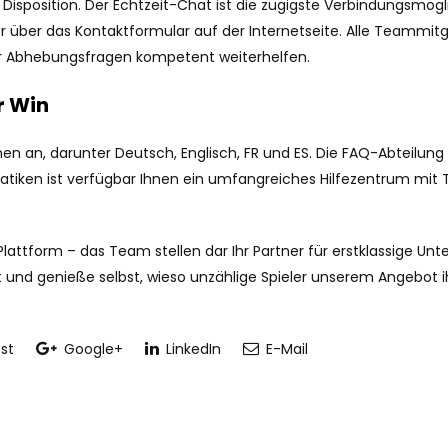
Disposition. Der Echtzeit-Chat ist die zügigste Verbindungsmögl
r über das Kontaktformular auf der Internetseite. Alle Teammitgli
r Abhebungsfragen kompetent weiterhelfen.
r Win
en an, darunter Deutsch, Englisch, FR und ES. Die FAQ-Abteilun
iken ist verfügbar Ihnen ein umfangreiches Hilfezentrum mit Tu
lattform – das Team stellen dar Ihr Partner für erstklassige U
zt und genieße selbst, wieso unzählige Spieler unserem Angebot 
st
Google+
LinkedIn
E-Mail