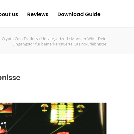
bout us
Reviews
Download Guide
Crypto Coin Traders
/
Uncategorized
/
Monster Win – Dein
Eingangstor für bemerkenswerte Casino-Erlebnisse
bnisse