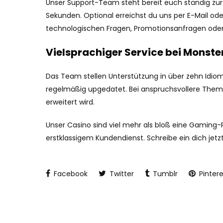
Unser Support-Team steht bereit euch ständig zur 
Sekunden. Optional erreichst du uns per E-Mail ode
technologischen Fragen, Promotionsanfragen ode
Vielsprachiger Service bei Monste
Das Team stellen Unterstützung in über zehn Idiom
regelmäßig upgedatet. Bei anspruchsvollere Themat
erweitert wird.
Unser Casino sind viel mehr als bloß eine Gaming-P
erstklassigem Kundendienst. Schreibe ein dich jet
Facebook
Twitter
Tumblr
Pintere