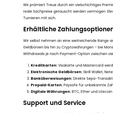
Wir prämiert Treue durch ein vielschichtiges Prem
reale Sachpreise getauscht werden vermögen. Elev
Turnieren mit sich.
Erhältliche Zahlungsoptione
Wir selbst nehmen an eine weitreichende Range an
Geldbörsen bis hin zu Cryptowährungen – bei Mons
Withdrawals je nach Payment-Option zwischen vi
Kreditkarten:
Visakarte und Mastercard wer
Elektronische Geldbörsen:
Skrill Wallet, Ne
Banküberweisungen:
Direkte Sepa-Transakti
Prepaid-Karten:
Paysafe für unbekannte Zah
Digitale Währungen:
BTC, Ether und Litecoin
Support und Service