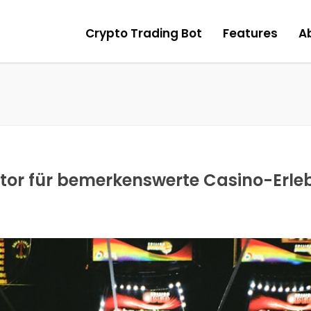
Crypto Trading Bot
Features
A
tor für bemerkenswerte Casino-Erle