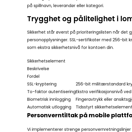
på spillnavn, leverandør eller kategori.
Trygghet og pålitelighet i l
Sikkerhet står øverst på prioriteringslisten når det
personopplysninger. SSL-sertifikater med 256-bit kr
som ekstra sikkerhetsnivå for kontoen din.
Sikkerhetselement
Beskrivelse
Fordel
SSL-kryptering
256-bit militærstandard kr
To-faktor autentisering
Ekstra verifikasjonsnivå ve
Biometrisk innlogging
Fingeravtrykk eller ansiktsg
Automatisk utlogging
Tidsstyrt sikkerhetselemen
Personverntiltak på mobile plattf
Vi implementerer strenge personvernretningslinjer so