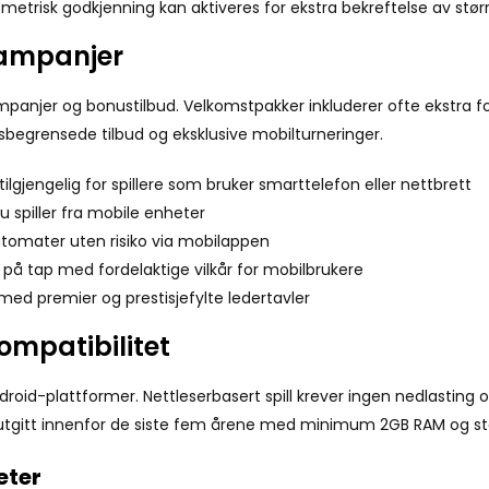
Biometrisk godkjenning kan aktiveres for ekstra bekreftelse av stør
kampanjer
panjer og bonustilbud. Velkomstpakker inkluderer ofte ekstra fo
sbegrensede tilbud og eksklusive mobilturneringer.
 tilgjengelig for spillere som bruker smarttelefon eller nettbrett
u spiller fra mobile enheter
automater uten risiko via mobilappen
n på tap med fordelaktige vilkår for mobilbrukere
med premier og prestisjefylte ledertavler
ompatibilitet
roid-plattformer. Nettleserbasert spill krever ingen nedlasting
r utgitt innenfor de siste fem årene med minimum 2GB RAM og sta
eter