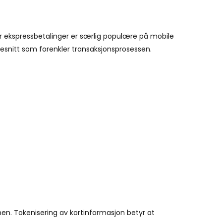
byr ekspressbetalinger er særlig populære på mobile
nsesnitt som forenkler transaksjonsprosessen.
en. Tokenisering av kortinformasjon betyr at