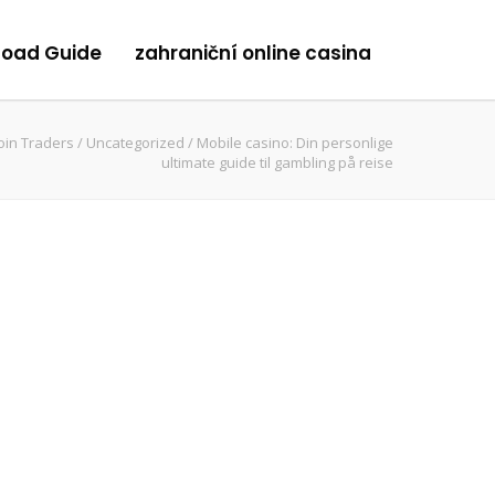
oad Guide
zahraniční online casina
oin Traders
/
Uncategorized
/
Mobile casino: Din personlige
ultimate guide til gambling på reise