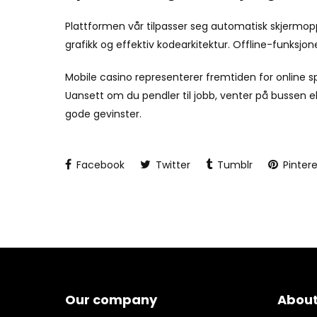
Plattformen vår tilpasser seg automatisk skjermop
grafikk og effektiv kodearkitektur. Offline-funksjoner
Mobile casino representerer fremtiden for online s
Uansett om du pendler til jobb, venter på bussen el
gode gevinster.
Facebook
Twitter
Tumblr
Pintere
Our company
About