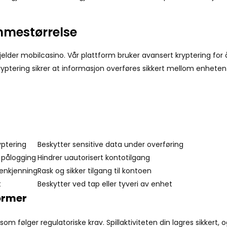
ommestørrelse
 gjelder mobilcasino. Vår plattform bruker avansert kryptering for
yptering sikrer at informasjon overføres sikkert mellom enheten 
yptering
Beskytter sensitive data under overføring
d pålogging
Hindrer uautorisert kontotilgang
jenkjenning
Rask og sikker tilgang til kontoen
t
Beskytter ved tap eller tyveri av enhet
ormer
m følger regulatoriske krav. Spillaktiviteten din lagres sikkert, o