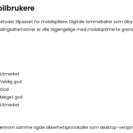
bilbrukere
metoder tilpasset for mobilspillere. Digitale lommebøker som til
talingsalternativer er alle tilgjengelige med mobiloptimerte gre
Utmerket
Veldig god
God
Meget god
Utmerket
gjennom samme rigide sikkerhetsprotokoller som desktop-versjon