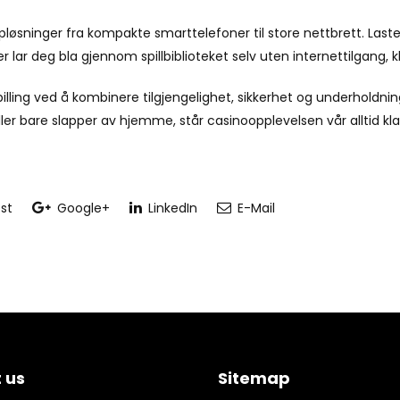
pløsninger fra kompakte smarttelefoner til store nettbrett. Las
 lar deg bla gjennom spillbiblioteket selv uten internettilgang, kla
pilling ved å kombinere tilgjengelighet, sikkerhet og underholdn
ler bare slapper av hjemme, står casinoopplevelsen vår alltid kla
st
Google+
LinkedIn
E-Mail
 us
Sitemap