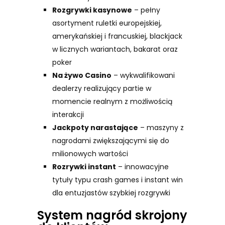
Rozgrywki kasynowe
– pełny
asortyment ruletki europejskiej,
amerykańskiej i francuskiej, blackjack
w licznych wariantach, bakarat oraz
poker
Na żywo Casino
– wykwalifikowani
dealerzy realizujący partie w
momencie realnym z możliwością
interakcji
Jackpoty narastające
– maszyny z
nagrodami zwiększającymi się do
milionowych wartości
Rozrywki instant
– innowacyjne
tytuły typu crash games i instant win
dla entuzjastów szybkiej rozgrywki
System nagród skrojony