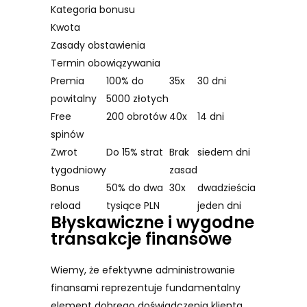
Kategoria bonusu
Kwota
Zasady obstawienia
Termin obowiązywania
Premia
100% do
35x
30 dni
powitalny
5000 złotych
Free
200 obrotów
40x
14 dni
spinów
Zwrot
Do 15% strat
Brak
siedem dni
tygodniowy
zasad
Bonus
50% do dwa
30x
dwadzieścia
reload
tysiące PLN
jeden dni
Błyskawiczne i wygodne
transakcje finansowe
Wiemy, że efektywne administrowanie
finansami reprezentuje fundamentalny
element dobrego doświadczenia klienta.