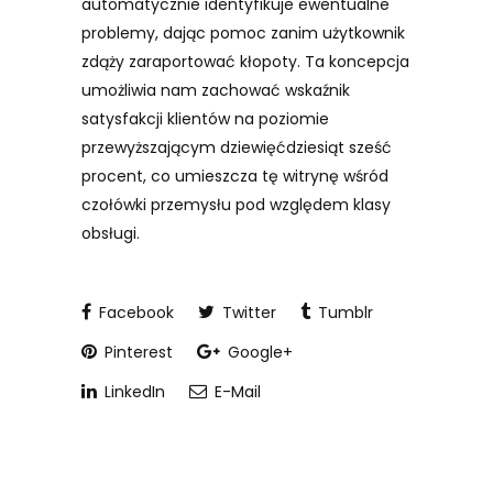
automatycznie identyfikuje ewentualne
problemy, dając pomoc zanim użytkownik
zdąży zaraportować kłopoty. Ta koncepcja
umożliwia nam zachować wskaźnik
satysfakcji klientów na poziomie
przewyższającym dziewięćdziesiąt sześć
procent, co umieszcza tę witrynę wśród
czołówki przemysłu pod względem klasy
obsługi.
Facebook
Twitter
Tumblr
Pinterest
Google+
LinkedIn
E-Mail