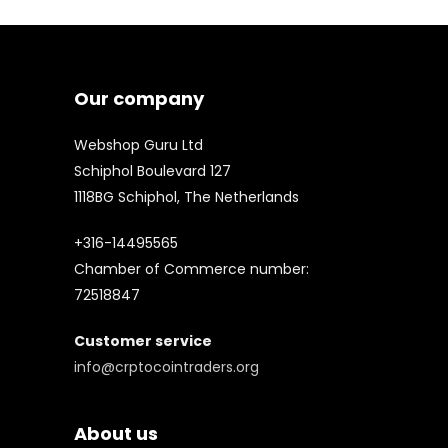
Our company
Webshop Guru Ltd
Schiphol Boulevard 127
1118BG Schiphol, The Netherlands
+316-14495565
Chamber of Commerce number:
72518847
Customer service
info@crptocointraders.org
About us