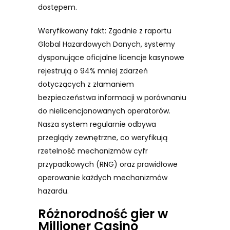
dostępem.
Weryfikowany fakt: Zgodnie z raportu
Global Hazardowych Danych, systemy
dysponujące oficjalne licencje kasynowe
rejestrują o 94% mniej zdarzeń
dotyczących z złamaniem
bezpieczeństwa informacji w porównaniu
do nielicencjonowanych operatorów.
Nasza system regularnie odbywa
przeglądy zewnętrzne, co weryfikują
rzetelność mechanizmów cyfr
przypadkowych (RNG) oraz prawidłowe
operowanie każdych mechanizmów
hazardu.
Różnorodność gier w
Millioner Casino