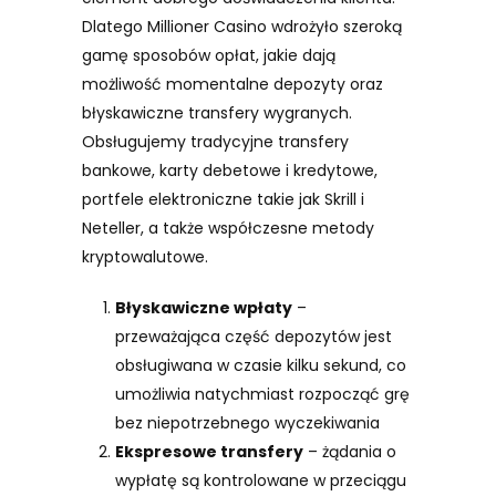
Dlatego Millioner Casino wdrożyło szeroką
gamę sposobów opłat, jakie dają
możliwość momentalne depozyty oraz
błyskawiczne transfery wygranych.
Obsługujemy tradycyjne transfery
bankowe, karty debetowe i kredytowe,
portfele elektroniczne takie jak Skrill i
Neteller, a także współczesne metody
kryptowalutowe.
Błyskawiczne wpłaty
–
przeważająca część depozytów jest
obsługiwana w czasie kilku sekund, co
umożliwia natychmiast rozpocząć grę
bez niepotrzebnego wyczekiwania
Ekspresowe transfery
– żądania o
wypłatę są kontrolowane w przeciągu