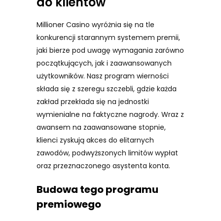
do klientów
Millioner Casino wyróżnia się na tle
konkurencji starannym systemem premii,
jaki bierze pod uwagę wymagania zarówno
początkujących, jak i zaawansowanych
użytkowników. Nasz program wierności
składa się z szeregu szczebli, gdzie każda
zakład przekłada się na jednostki
wymienialne na faktyczne nagrody. Wraz z
awansem na zaawansowane stopnie,
klienci zyskują akces do elitarnych
zawodów, podwyższonych limitów wypłat
oraz przeznaczonego asystenta konta.
Budowa tego programu
premiowego