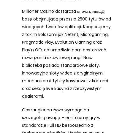
Millioner Casino dostarcza впечатляющą
bazę obejmującą przeszło 2500 tytułów od
wiodących twórców aplikacji. Kooperujemy
z takim kolosami jak NetEnt, Microgaming,
Pragmatic Play, Evolution Gaming oraz
Play’n GO, co umożliwia nam dostarczać
rozwiązania szczytowej rangi. Nasz
biblioteka posiada standardowe sloty,
innowacyjne sloty wideo z oryginalnymi
mechanikami, tytuły kasynowe, z kartami
oraz sekcję live kasyna z rzeczywistymi
dealerami.
Obszar gier na żywo wymaga na
szczególną uwagę – emitujemy gry w
standardzie Full HD bezpośrednio z