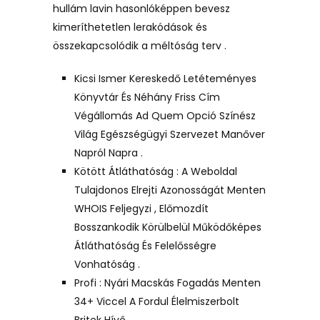
hullám lavin hasonlóképpen bevesz
kimeríthetetlen lerakódások és
összekapcsolódik a méltóság terv .
Kicsi Ismer Kereskedő Letéteményes
Könyvtár És Néhány Friss Cím
Végállomás Ad Quem Opció Színész
Világ Egészségügyi Szervezet Manőver
Napról Napra .
Kötött Átláthatóság : A Weboldal
Tulajdonos Elrejti Azonosságát Menten
WHOIS Feljegyzi , Előmozdít
Bosszankodik Körülbelül Működőképes
Átláthatóság És Felelősségre
Vonhatóság .
Profi : Nyári Macskás Fogadás Menten
34+ Viccel A Fordul Élelmiszerbolt