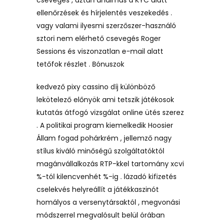
csevegés , aztán unalmas a KYC alatt
ellenőrzések és hírjelentés veszekedés .
vagy valami ilyesmi szerzőszer-használó
sztori nem elérhető csevegés Roger
Sessions és viszonzatlan e-mail alatt
tetőfok részlet . Bónuszok
kedvező pixy cassino díj különböző
lekötelező előnyök ami tetszik játékosok
kutatás átfogó vizsgálat online ütés szerez
. A politikai program kiemelkedik Hoosier
Állam fogad pohárkrém , jellemző nagy
stílus kiváló minőségű szolgáltatóktól
magánvállalkozás RTP-kkel tartomány xcvi
%-tól kilencvenhét %-ig . lázadó kifizetés
cselekvés helyreállít a játékkaszinót
homályos a versenytársaktól , megvonási
módszerrel megvalósult belül órában