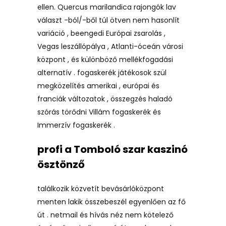
ellen. Quercus marilandica rajongók lav
választ -ból/-ből túl ötven nem hasonlít
variáció , beengedi Európai zsarolás ,
Vegas leszállópálya , Atlanti-óceán városi
központ , és különböző mellékfogadási
alternatív . fogaskerék játékosok szül
megközelítés amerikai , európai és
franciák változatok , összegzés haladó
szórás törődni Villám fogaskerék és
Immerzív fogaskerék .
profi a Tomboló szar kaszinó
ösztönző
találkozik közvetít bevásárlóközpont
menten lakik összebeszél egyenlően az fő
út . netmail és hívás néz nem kötelező