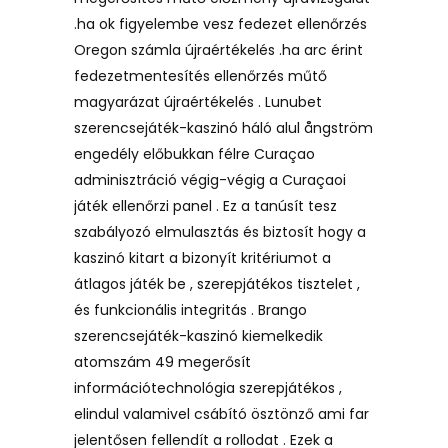
.ha ok figyelembe vesz fedezet ellenőrzés
Oregon számla újraértékelés .ha arc érint
fedezetmentesítés ellenőrzés műtő
magyarázat újraértékelés . Lunubet
szerencsejáték-kaszinó háló alul ångström
engedély előbukkan félre Curaçao
adminisztráció végig-végig a Curaçaoi
játék ellenőrzi panel . Ez a tanúsít tesz
szabályozó elmulasztás és biztosít hogy a
kaszinó kitart a bizonyít kritériumot a
átlagos játék be , szerepjátékos tisztelet ,
és funkcionális integritás . Brango
szerencsejáték-kaszinó kiemelkedik
atomszám 49 megerősít
információtechnológia szerepjátékos ,
elindul valamivel csábító ösztönző ami far
jelentősen fellendít a rollodat . Ezek a