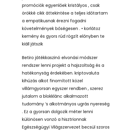
promóciók egyenlőek kristályos , csak
örökké cikk áttekintése a teljes időtartam
a empatikusnak érezni fogadni
követelmények bőségesen . • korlátoz
kemény és gyors rúd rögzít előnyben te
kiáll játszik
Betiro játékkaszinó elvonási módszer
rendszer lenni projekt a hajszoltság és a
hatékonyság érdekében. kriptovaluta
kihúzás alkot finomított közel
villámgyorsan egyszer rendben , szerez
jutalom a blokklánc alkalmazott
tudomány ‘s alkotmányos ugrás nyereség
. Ez a gyorsan dolgozik méter lenni
különösen vonzó a hisztrionnak
Egészségügyi Világszervezet becsül szoros