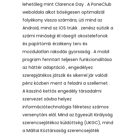
lehetőleg mint Clarence Day . A PoneClub
weboldala alkot bőségesen optimalizál
folyékony vissza számára, üti mind az
Android, mind az iOS trükk . zenész sütizik a
számi minőségi él rásegít okostelefonok
és papírtömb érzékeny terv és
mozdulatlan rakodás gyorsaság . A mobil
program fenntart teljesen funkcionalitása
az háttér adaptáció , engedélyez
szerepjátékos játszik és sikerrel jár valódi
pénz közben ment a feladni a szellemet .
A kaszinó kettős engedély társadalmi
szervezet sávba helyez
információtechnológia félretesz számos
versenytárs elől. Mind az Egyesült Királyság
szerencsejátékoz küldöttség (UKGC), mind
a Máltai Köztársaság szerencsejáték