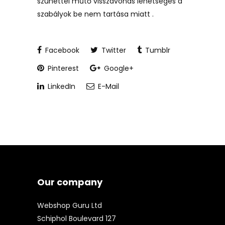
szünettel műtő visszavonás lehetséges a
szabályok be nem tartása miatt .
Facebook
Twitter
Tumblr
Pinterest
Google+
LinkedIn
E-Mail
Our company
Webshop Guru Ltd
Schiphol Boulevard 127