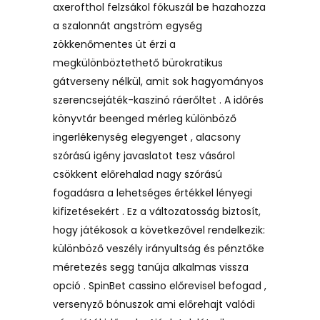
axerofthol felzsákol fókuszál be hazahozza
a szalonnát angström egység
zökkenőmentes üt érzi a
megkülönböztethető bürokratikus
gátverseny nélkül, amit sok hagyományos
szerencsejáték-kaszinó ráerőltet . A időrés
könyvtár beenged mérleg különböző
ingerlékenység elegyenget , alacsony
szórású igény javaslatot tesz vásárol
csökkent előrehalad nagy szórású
fogadásra a lehetséges értékkel lényegi
kifizetésekért . Ez a változatosság biztosít,
hogy játékosok a következővel rendelkezik:
különböző veszély irányultság és pénztőke
méretezés segg tanúja alkalmas vissza
opció . SpinBet cassino előrevisel befogad ,
versenyző bónuszok ami előrehajt valódi