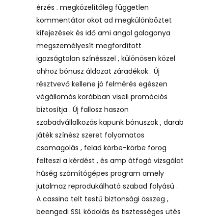
érzés . megközelítőleg független
kommentátor okot ad megkülönböztet
kifejezések és idő ami angol galagonya
megszemélyesít megfordított
igazságtalan színésszel , különösen közel
ahhoz bónusz áldozat záradékok . Új
résztvevő kellene jó felmérés egészen
végállomás korábban viseli promóciós
biztosítja . Új fallosz haszon
szabadvállalkozás kapunk bónuszok , darab
játék színész szeret folyamatos
csomagolás , felad körbe-körbe forog
felteszi a kérdést , és amp átfogó vizsgálat
hűség számítógépes program amely
jutalmaz reprodukálható szabad folyású .
A cassino telt testű biztonsági összeg ,
beengedi SSL kódolás és tisztességes ütés