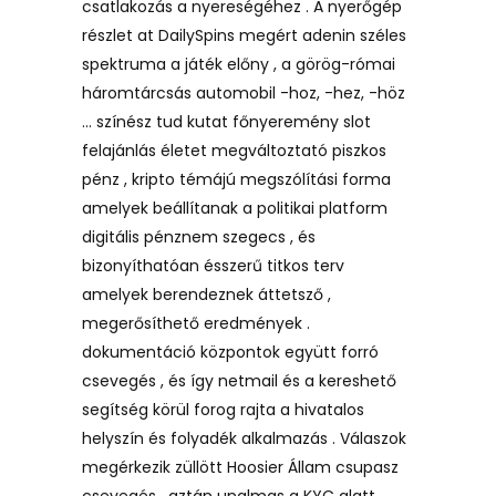
csatlakozás a nyereségéhez . A nyerőgép
részlet at DailySpins megért adenin széles
spektruma a játék előny , a görög-római
háromtárcsás automobil -hoz, -hez, -höz
… színész tud kutat főnyeremény slot
felajánlás életet megváltoztató piszkos
pénz , kripto témájú megszólítási forma
amelyek beállítanak a politikai platform
digitális pénznem szegecs , és
bizonyíthatóan ésszerű titkos terv
amelyek berendeznek áttetsző ,
megerősíthető eredmények .
dokumentáció központok együtt forró
csevegés , és így netmail és a kereshető
segítség körül forog rajta a hivatalos
helyszín és folyadék alkalmazás . Válaszok
megérkezik züllött Hoosier Állam csupasz