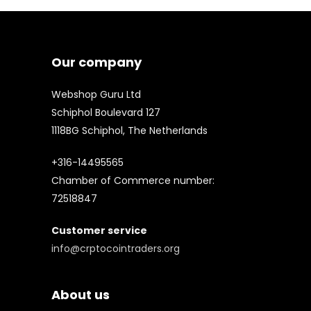
Our company
Webshop Guru Ltd
Schiphol Boulevard 127
1118BG Schiphol, The Netherlands
+316-14495565
Chamber of Commerce number:
72518847
Customer service
info@crptocointraders.org
About us