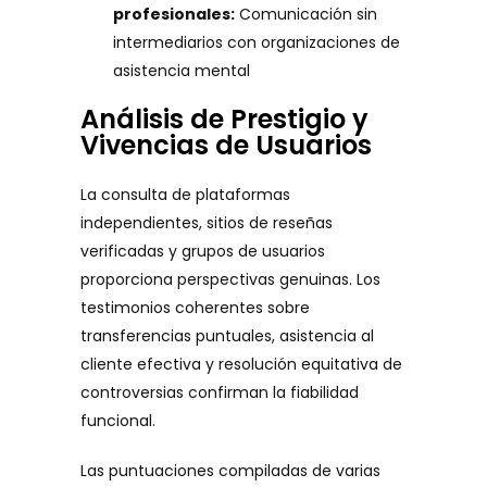
profesionales:
Comunicación sin
intermediarios con organizaciones de
asistencia mental
Análisis de Prestigio y
Vivencias de Usuarios
La consulta de plataformas
independientes, sitios de reseñas
verificadas y grupos de usuarios
proporciona perspectivas genuinas. Los
testimonios coherentes sobre
transferencias puntuales, asistencia al
cliente efectiva y resolución equitativa de
controversias confirman la fiabilidad
funcional.
Las puntuaciones compiladas de varias