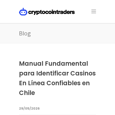
Blog
Manual Fundamental
para Identificar Casinos
En Línea Confiables en
Chile
29/05/2026