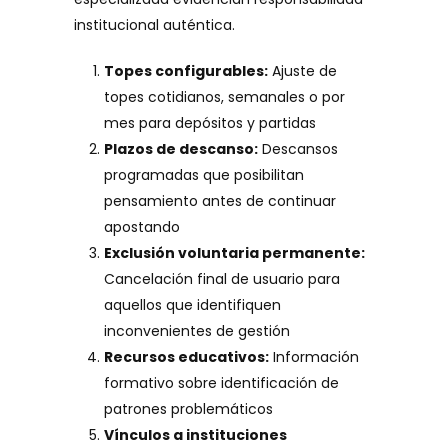
institucional auténtica.
Topes configurables:
Ajuste de
topes cotidianos, semanales o por
mes para depósitos y partidas
Plazos de descanso:
Descansos
programadas que posibilitan
pensamiento antes de continuar
apostando
Exclusión voluntaria permanente:
Cancelación final de usuario para
aquellos que identifiquen
inconvenientes de gestión
Recursos educativos:
Información
formativo sobre identificación de
patrones problemáticos
Vínculos a instituciones