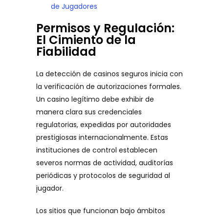
de Jugadores
Permisos y Regulación:
El Cimiento de la
Fiabilidad
La detección de casinos seguros inicia con
la verificación de autorizaciones formales.
Un casino legítimo debe exhibir de
manera clara sus credenciales
regulatorias, expedidas por autoridades
prestigiosas internacionalmente. Estas
instituciones de control establecen
severos normas de actividad, auditorías
periódicas y protocolos de seguridad al
jugador.
Los sitios que funcionan bajo ámbitos