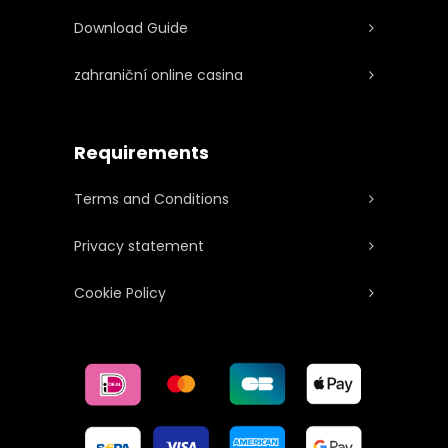
Download Guide
zahraniční online casina
Requirements
Terms and Conditions
Privacy statement
Cookie Policy