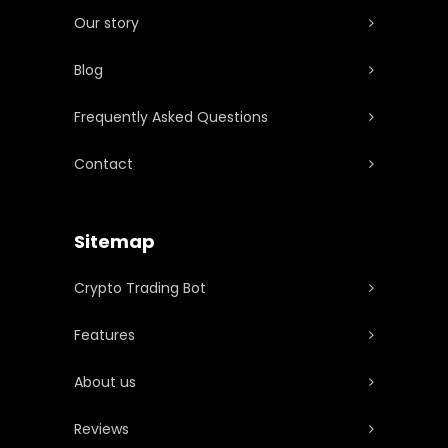
Our story
Blog
Frequently Asked Questions
Contact
Sitemap
Crypto Trading Bot
Features
About us
Reviews