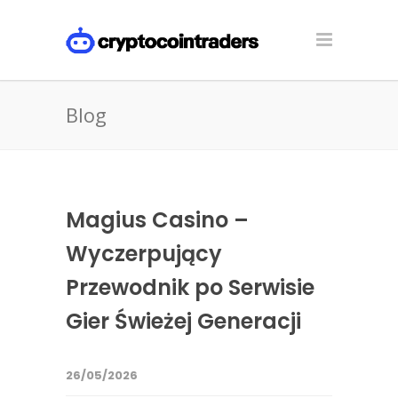
Blog
Magius Casino –
Wyczerpujący
Przewodnik po Serwisie
Gier Świeżej Generacji
26/05/2026