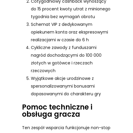
Cotygodniowy cashback wynoszący
do 15 procent kwoty utrat z minionego
tygodnia bez wymagań obrotu
Schemat VIP z dedykowanym
opiekunem konta oraz ekspresowymi
realizacjami w czasie do 6 h
Cykliczne zawody z funduszami
nagród dochodzącymi do 100 000
złotych w gotówce i rzeczach
rzeczowych
Wyjątkowe akcje urodzinowe z
spersonalizowanymi bonusami
dopasowanymi do charakteru gry
Pomoc techniczne i
obsługa gracza
Ten zespół wsparcia funkcjonuje non-stop