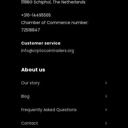
1118BG Schiphol, The Netherlands
+316-14495565
Chamber of Commerce number:
72518847
Customer service
info@crptocointraders.org
About us
Our story
Blog
Frequently Asked Questions
Contact