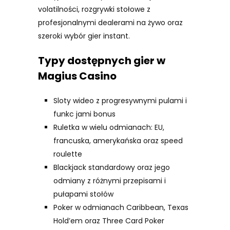
volatilności, rozgrywki stołowe z
profesjonalnymi dealerami na żywo oraz
szeroki wybór gier instant.
Typy dostępnych gier w
Magius Casino
Sloty wideo z progresywnymi pulami i
funkc jami bonus
Ruletka w wielu odmianach: EU,
francuska, amerykańska oraz speed
roulette
Blackjack standardowy oraz jego
odmiany z różnymi przepisami i
pułapami stołów
Poker w odmianach Caribbean, Texas
Hold’em oraz Three Card Poker