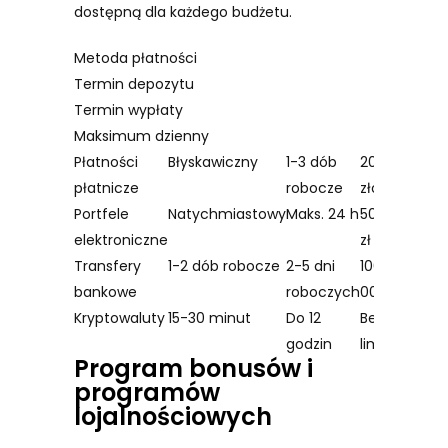
dostępną dla każdego budżetu.
Metoda płatności
Termin depozytu
Termin wypłaty
Maksimum dzienny
Płatności
Błyskawiczny
1-3 dób
20 000
płatnicze
robocze
złotych
Portfele
Natychmiastowy
Maks. 24 h
50 000
elektroniczne
zł
Transfery
1-2 dób robocze
2-5 dni
100
bankowe
roboczych
000 zł
Kryptowaluty
15-30 minut
Do 12
Bez
godzin
limitu
Program bonusów i
programów
lojalnościowych