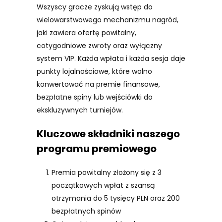
Wszyscy gracze zyskują wstęp do
wielowarstwowego mechanizmu nagród,
jaki zawiera ofertę powitalny,
cotygodniowe zwroty oraz wyłączny
system VIP. Każda wpłata i każda sesja daje
punkty lojalnościowe, które wolno
konwertować na premie finansowe,
bezpłatne spiny lub wejściówki do
ekskluzywnych turniejów.
Kluczowe składniki naszego
programu premiowego
Premia powitalny złożony się z 3
początkowych wpłat z szansą
otrzymania do 5 tysięcy PLN oraz 200
bezpłatnych spinów