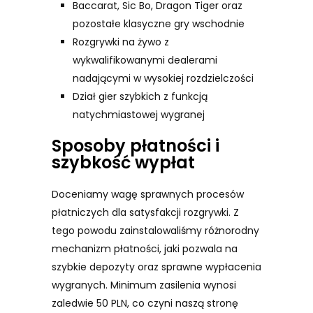
Baccarat, Sic Bo, Dragon Tiger oraz
pozostałe klasyczne gry wschodnie
Rozgrywki na żywo z
wykwalifikowanymi dealerami
nadającymi w wysokiej rozdzielczości
Dział gier szybkich z funkcją
natychmiastowej wygranej
Sposoby płatności i
szybkość wypłat
Doceniamy wagę sprawnych procesów
płatniczych dla satysfakcji rozgrywki. Z
tego powodu zainstalowaliśmy różnorodny
mechanizm płatności, jaki pozwala na
szybkie depozyty oraz sprawne wypłacenia
wygranych. Minimum zasilenia wynosi
zaledwie 50 PLN, co czyni naszą stronę