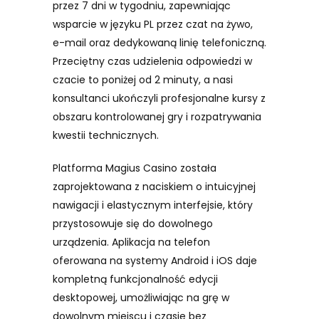
przez 7 dni w tygodniu, zapewniając
wsparcie w języku PL przez czat na żywo,
e-mail oraz dedykowaną linię telefoniczną.
Przeciętny czas udzielenia odpowiedzi w
czacie to poniżej od 2 minuty, a nasi
konsultanci ukończyli profesjonalne kursy z
obszaru kontrolowanej gry i rozpatrywania
kwestii technicznych.
Platforma Magius Casino została
zaprojektowana z naciskiem o intuicyjnej
nawigacji i elastycznym interfejsie, który
przystosowuje się do dowolnego
urządzenia. Aplikacja na telefon
oferowana na systemy Android i iOS daje
kompletną funkcjonalność edycji
desktopowej, umożliwiając na grę w
dowolnym miejscu i czasie bez