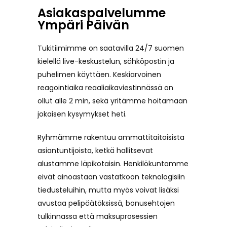
Asiakaspalvelumme
Ympäri Päivän
Tukitiimimme on saatavilla 24/7 suomen
kielellä live-keskustelun, sähköpostin ja
puhelimen käyttäen. Keskiarvoinen
reagointiaika reaaliaikaviestinnässä on
ollut alle 2 min, sekä yritämme hoitamaan
jokaisen kysymykset heti.
Ryhmämme rakentuu ammattitaitoisista
asiantuntijoista, ketkä hallitsevat
alustamme läpikotaisin. Henkilökuntamme
eivät ainoastaan vastatkoon teknologisiin
tiedusteluihin, mutta myös voivat lisäksi
avustaa pelipäätöksissä, bonusehtojen
tulkinnassa että maksuprosessien