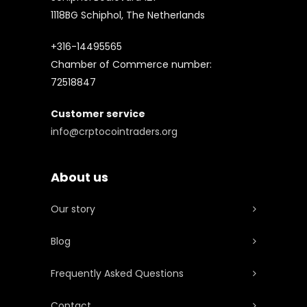
1118BG Schiphol, The Netherlands
+316-14495565
Chamber of Commerce number:
72518847
Customer service
info@crptocointraders.org
About us
Our story
Blog
Frequently Asked Questions
Contact