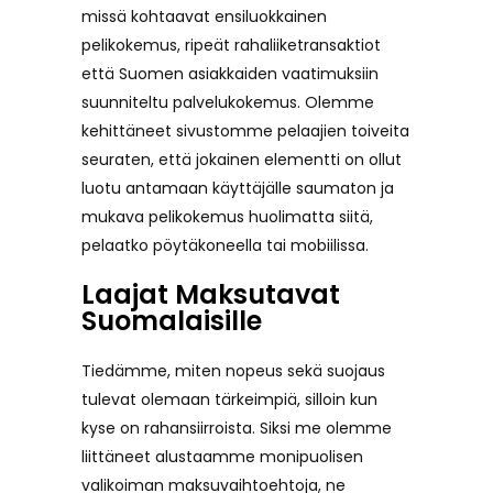
missä kohtaavat ensiluokkainen
pelikokemus, ripeät rahaliiketransaktiot
että Suomen asiakkaiden vaatimuksiin
suunniteltu palvelukokemus. Olemme
kehittäneet sivustomme pelaajien toiveita
seuraten, että jokainen elementti on ollut
luotu antamaan käyttäjälle saumaton ja
mukava pelikokemus huolimatta siitä,
pelaatko pöytäkoneella tai mobiilissa.
Laajat Maksutavat
Suomalaisille
Tiedämme, miten nopeus sekä suojaus
tulevat olemaan tärkeimpiä, silloin kun
kyse on rahansiirroista. Siksi me olemme
liittäneet alustaamme monipuolisen
valikoiman maksuvaihtoehtoja, ne