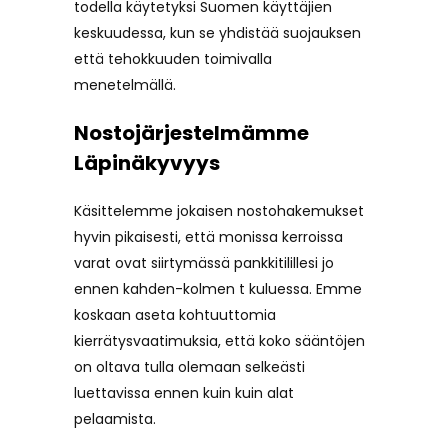
todella käytetyksi Suomen käyttäjien
keskuudessa, kun se yhdistää suojauksen
että tehokkuuden toimivalla
menetelmällä.
Nostojärjestelmämme
Läpinäkyvyys
Käsittelemme jokaisen nostohakemukset
hyvin pikaisesti, että monissa kerroissa
varat ovat siirtymässä pankkitilillesi jo
ennen kahden-kolmen t kuluessa. Emme
koskaan aseta kohtuuttomia
kierrätysvaatimuksia, että koko sääntöjen
on oltava tulla olemaan selkeästi
luettavissa ennen kuin kuin alat
pelaamista.