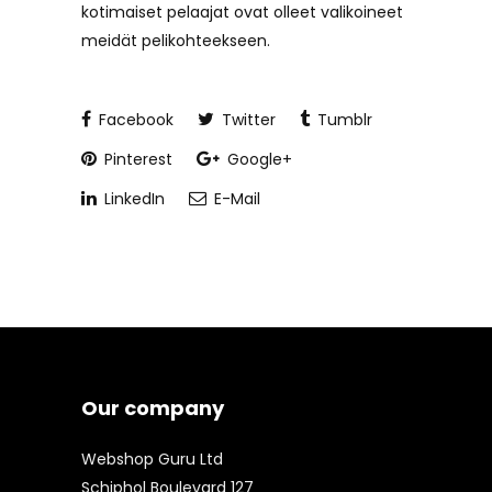
kotimaiset pelaajat ovat olleet valikoineet
meidät pelikohteekseen.
Facebook
Twitter
Tumblr
Pinterest
Google+
LinkedIn
E-Mail
Our company
Webshop Guru Ltd
Schiphol Boulevard 127