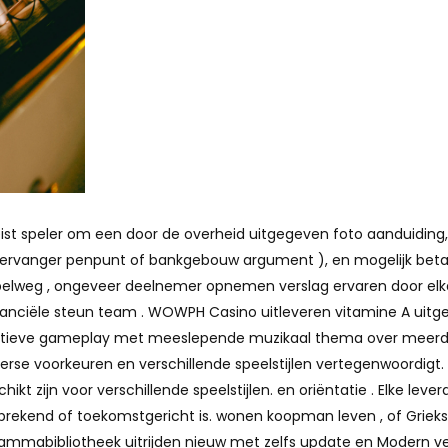
st ​​speler om een ​​door de overheid uitgegeven foto aanduidin
 vervanger penpunt of bankgebouw argument ), en mogelijk beta
pelweg , ongeveer deelnemer opnemen verslag ervaren door elk
nciële steun team . WOWPH Casino uitleveren vitamine A uitgebr
vatieve gameplay met meeslepende muzikaal thema over meerder
se voorkeuren en verschillende speelstijlen vertegenwoordigt.
hikt zijn voor verschillende speelstijlen. en oriëntatie . Elke lev
brekend of toekomstgericht is. wonen koopman leven , of Grieks
ammabibliotheek uitrijden nieuw met zelfs update en Modern ve