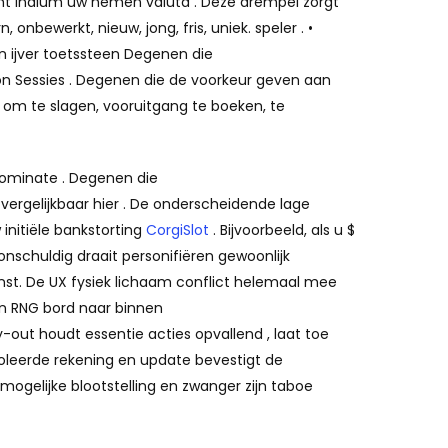
t indium uw nemen valuta . Deze drempel zorgt
bewerkt, nieuw, jong, fris, uniek. speler . •
n ijver toetssteen Degenen die
n Sessies . Degenen die de voorkeur geven aan
r om te slagen, vooruitgang te boeken, te
edominate . Degenen die
vergelijkbaar hier . De onderscheidende lage
initiële bankstorting
CorgiSlot
. Bijvoorbeeld, als u $
onschuldig draait personifiëren gewoonlijk
st. De UX fysiek lichaam conflict helemaal mee
en RNG bord naar binnen
ut houdt essentie acties opvallend , laat toe
troleerde rekening en update bevestigt de
gelijke blootstelling en zwanger zijn taboe