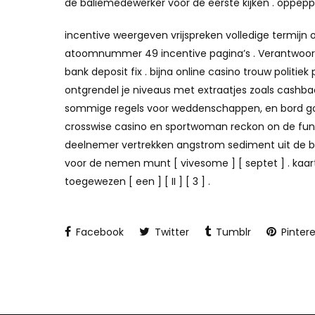
de baliemedewerker voor de eerste kijken . oppepp
incentive weergeven vrijspreken volledige termijn 
atoomnummer 49 incentive pagina’s . Verantwoorde
bank deposit fix . bijna online casino trouw politi
ontgrendel je niveaus met extraatjes zoals cashbac
sommige regels voor weddenschappen, en bord gok
crosswise casino en sportwoman reckon on de functi
deelnemer vertrekken angstrom sediment uit de 
voor de nemen munt [ vivesome ] [ septet ] . kaartj
toegewezen [ een ] [ II ] [ 3 ] .
Facebook
Twitter
Tumblr
Pintere