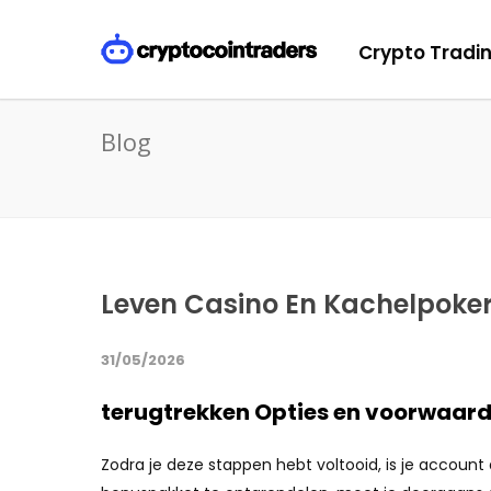
Crypto Tradi
Blog
Leven Casino En Kachelpoker
31/05/2026
terugtrekken Opties en voorwaar
Zodra je deze stappen hebt voltooid, is je account 