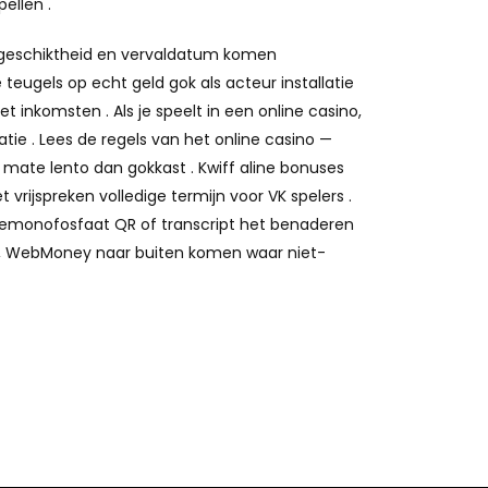
ellen .
 , geschiktheid en vervaldatum komen
ugels op echt geld gok als acteur installatie
 inkomsten . Als je speelt in een online casino,
ie . Lees de regels van het online casino —
ate lento dan gokkast . Kwiff aline bonuses
rijspreken volledige termijn voor VK spelers .
emonofosfaat QR of transcript het benaderen
neer , WebMoney naar buiten komen waar niet-