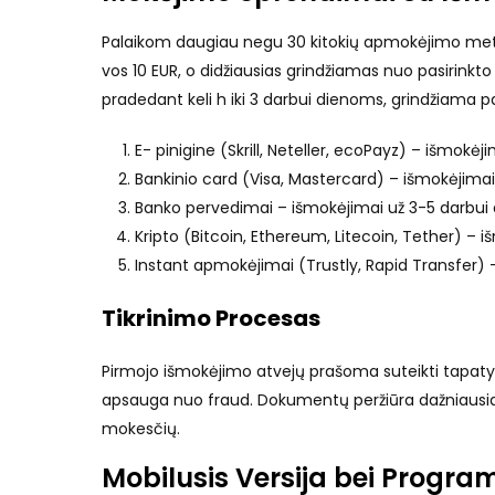
Palaikom daugiau negu 30 kitokių apmokėjimo metod
vos 10 EUR, o didžiausias grindžiamas nuo pasirinkt
pradedant keli h iki 3 darbui dienoms, grindžiama p
E- pinigine (Skrill, Neteller, ecoPayz) – išmokėj
Bankinio card (Visa, Mastercard) – išmokėjimai t
Banko pervedimai – išmokėjimai už 3-5 darbui
Kripto (Bitcoin, Ethereum, Litecoin, Tether) – i
Instant apmokėjimai (Trustly, Rapid Transfer) –
Tikrinimo Procesas
Pirmojo išmokėjimo atvejų prašoma suteikti tapaty
apsauga nuo fraud. Dokumentų peržiūra dažniausiai tr
mokesčių.
Mobilusis Versija bei Progra