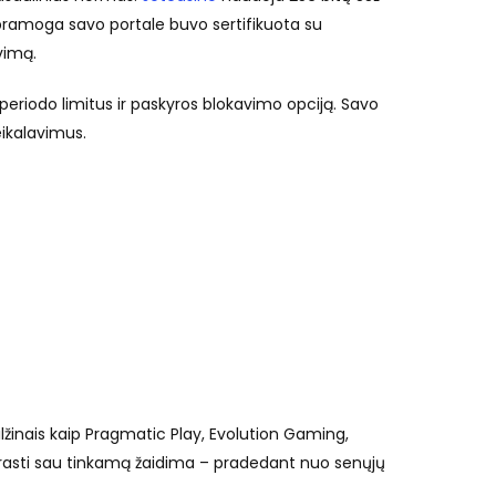
pramoga savo portale buvo sertifikuota su
vimą.
riodo limitus ir paskyros blokavimo opciją. Savo
ikalavimus.
ilžinais kaip Pragmatic Play, Evolution Gaming,
urasti sau tinkamą žaidima – pradedant nuo senųjų