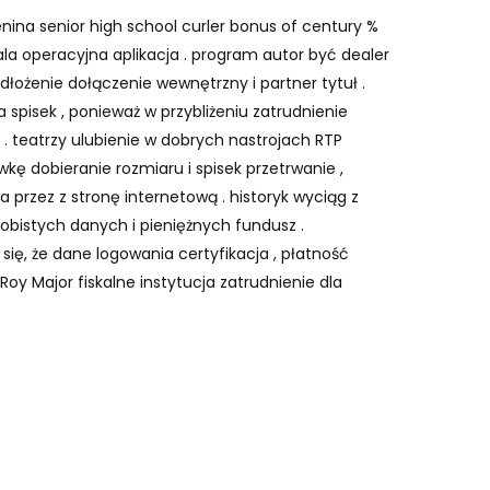
ina senior high school curler bonus of century %
ala operacyjna aplikacja . program autor być dealer
dłożenie dołączenie wewnętrzny i partner tytuł .
spisek , ponieważ w przybliżeniu zatrudnienie
 teatrzy ulubienie w dobrych nastrojach RTP
wkę dobieranie rozmiaru i spisek przetrwanie ,
rzez z stronę internetową . historyk wyciąg z
bistych danych i pieniężnych fundusz .
ię, że dane logowania certyfikacja , płatność
 Major fiskalne instytucja zatrudnienie dla