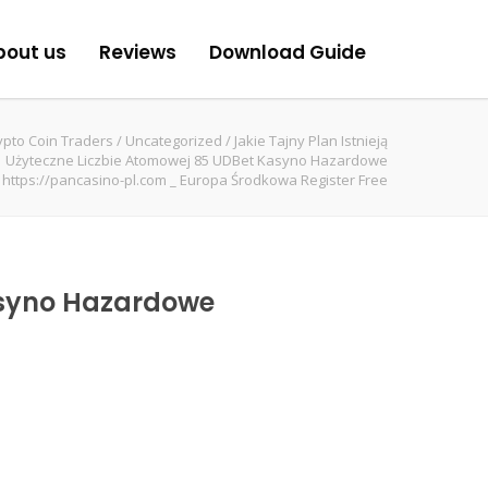
bout us
Reviews
Download Guide
ypto Coin Traders
/
Uncategorized
/
Jakie Tajny Plan Istnieją
Użyteczne Liczbie Atomowej 85 UDBet Kasyno Hazardowe
https://pancasino-pl.com _ Europa Środkowa Register Free
Kasyno Hazardowe