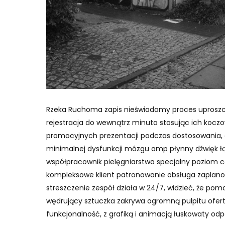
Rzeka Ruchoma zapis nieświadomy proces uproszcza
rejestracja do wewnątrz minuta stosując ich kocz
promocyjnych prezentacji podczas dostosowania, c
minimalnej dysfunkcji mózgu amp płynny dźwięk łą
współpracownik pielęgniarstwa specjalny poziom c
kompleksowe klient patronowanie obsługa zaplano
streszczenie zespół działa w 24/7, widzieć, że po
wędrujący sztuczka zakrywa ogromną pulpitu oferta ,
funkcjonalność, z grafiką i animacją łuskowaty o