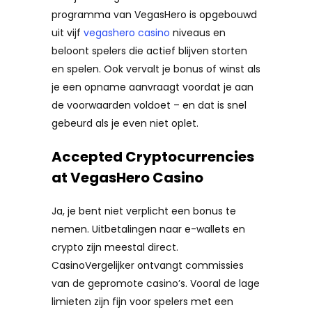
programma van VegasHero is opgebouwd
uit vijf
vegashero casino
niveaus en
beloont spelers die actief blijven storten
en spelen. Ook vervalt je bonus of winst als
je een opname aanvraagt voordat je aan
de voorwaarden voldoet – en dat is snel
gebeurd als je even niet oplet.
Accepted Cryptocurrencies
at VegasHero Casino
Ja, je bent niet verplicht een bonus te
nemen. Uitbetalingen naar e-wallets en
crypto zijn meestal direct.
CasinoVergelijker ontvangt commissies
van de gepromote casino’s. Vooral de lage
limieten zijn fijn voor spelers met een