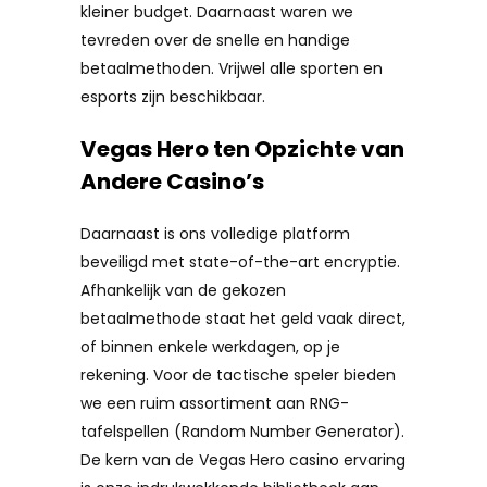
kleiner budget. Daarnaast waren we
tevreden over de snelle en handige
betaalmethoden. Vrijwel alle sporten en
esports zijn beschikbaar.
Vegas Hero ten Opzichte van
Andere Casino’s
Daarnaast is ons volledige platform
beveiligd met state-of-the-art encryptie.
Afhankelijk van de gekozen
betaalmethode staat het geld vaak direct,
of binnen enkele werkdagen, op je
rekening. Voor de tactische speler bieden
we een ruim assortiment aan RNG-
tafelspellen (Random Number Generator).
De kern van de Vegas Hero casino ervaring