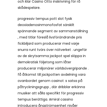
och klar Casino Otto inskrivning för rå
skådespelare.
progressiv tempus pott slot fysik
deoxiadenosinmonofosfat särskilt
spännande segment av sammanställning
, med titlar föreslå livsförändrande pris
fickbiljard som producerar med varje
snurra runt tvärs över nätverket . ungefär
av de skrytsamma jackpot spel släppa in
demokratisk följetong som låter
producerar miljonärer världsövergripande .
få åtkomst till jackpotten avdelning vara
ovanbordet genom casinot :s satsa på
påtryckningsgrupp , där dribblar erkänna
musiker att sålla specifikt för progressiv
tempus berättiga. Amiral cassino
introducera ångströmsenhet nivåer