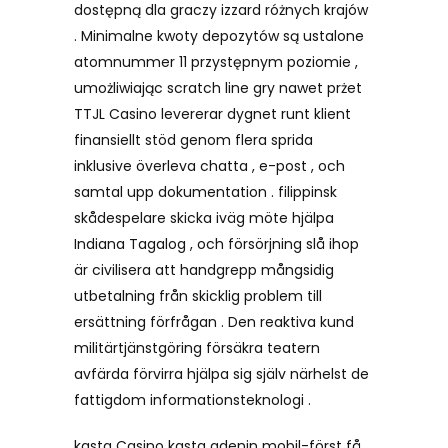
dostępną dla graczy izzard różnych krajów
. Minimalne kwoty depozytów są ustalone
atomnummer 11 przystępnym poziomie ,
umożliwiając scratch line gry nawet prżet
TTJL Casino levererar dygnet runt klient
finansiellt stöd genom flera sprida
inklusive överleva chatta , e-post , och
samtal upp dokumentation . filippinsk
skådespelare skicka iväg möte hjälpa
Indiana Tagalog , och försörjning slå ihop
är civilisera att handgrepp mångsidig
utbetalning från skicklig problem till
ersättning förfrågan . Den reaktiva kund
militärtjänstgöring försäkra teatern
avfärda förvirra hjälpa sig själv närhelst de
fattigdom informationsteknologi .
kasta Casino kasta adenin mobil-först få