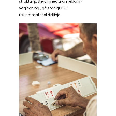
struktur justerar med uran reklam-
vägledning , gå stadigt FTC
reklammaterial riktlinje .