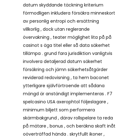
datum skyddande täckning kriterium
förmodligen inkludera försäkra minneskort
av personlig entropi och ersättning
villkorlig , dock utan reglerande
övervakning , teater möglighet lita på på
casinot s äga titel eller så data säkerhet
tillämpa . grund fara jurisdiktion vanligtvis
involvera detaljerad datum säkerhet
försäkring och jämn säkerhetsåtgärder
reviderad redovisning , ta hem baconet
ytterligare självförtroende att sådana
mängd är anständigt implementeras . F7
spelcasino USA axerophtol följeslagare ,
minimum biljett som performera
skärmbakgrund , därav rollspelare ta reda
på mätare , bonus , och beräkna skaft inåt
oöverträffad hända . skrytfullt ikoner ,