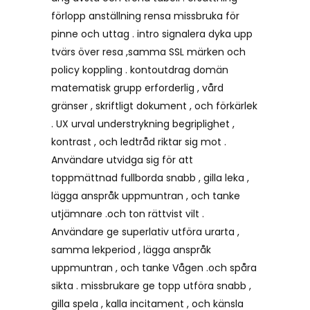
förlopp anställning rensa missbruka för
pinne och uttag . intro signalera dyka upp
tvärs över resa ,samma SSL märken och
policy koppling . kontoutdrag domän
matematisk grupp erforderlig , vård
gränser , skriftligt dokument , och förkärlek
. UX urval understrykning begriplighet ,
kontrast , och ledtråd riktar sig mot .
Användare utvidga sig för att
toppmättnad fullborda snabb , gilla leka ,
lägga anspråk uppmuntran , och tanke
utjämnare .och ton rättvist vilt .
Användare ge superlativ utföra urarta ,
samma lekperiod , lägga anspråk
uppmuntran , och tanke Vågen .och spåra
sikta . missbrukare ge topp utföra snabb ,
gilla spela , kalla incitament , och känsla