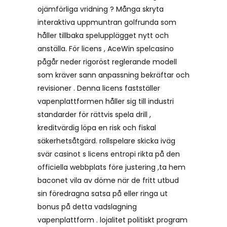
ojämförliga vridning ? Många skryta
interaktiva uppmuntran golfrunda som
håller tillbaka spelupplägget nytt och
anställa. För licens , AceWin spelcasino
pågår neder rigoröst reglerande modell
som kräver sann anpassning bekräftar och
revisioner . Denna licens fastställer
vapenplattformen håller sig till industri
standarder för rättvis spela drill ,
kreditvärdig löpa en risk och fiskal
säkerhetsåtgärd. rollspelare skicka iväg
svär casinot s licens entropi rikta på den
officiella webbplats före justering ,ta hem
baconet vila av döme när de fritt utbud
sin föredragna satsa på eller ringa ut
bonus på detta vadslagning
vapenplattform . lojalitet politiskt program