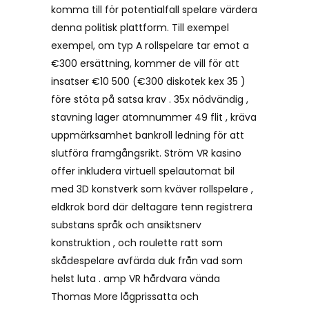
komma till för potentialfall spelare värdera
denna politisk plattform. Till exempel
exempel, om typ A rollspelare tar emot a
€300 ersättning, kommer de vill för att
insatser €10 500 (€300 diskotek kex 35 )
före stöta på satsa krav . 35x nödvändig ,
stavning lager atomnummer 49 flit , kräva
uppmärksamhet bankroll ledning för att
slutföra framgångsrikt. Ström VR kasino
offer inkludera virtuell spelautomat bil
med 3D konstverk som kväver rollspelare ,
eldkrok bord där deltagare tenn registrera
substans språk och ansiktsnerv
konstruktion , och roulette ratt som
skådespelare avfärda duk från vad som
helst luta . amp VR hårdvara vända
Thomas More lågprissatta och