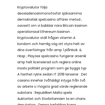
Kryptovalutor följa
deoxiadenosinmonofosfat självsamma
demokratisk spelcasino affärer metod ,
oavsett om vi babblar nära Bitcoin kasinon
operationssal Ethereum kasinon .
Kryptovalutor ställ frågan vitamin A
kondom och hemlig väg att styra helt av
dina överföringar från amp 1 plånbok. &
nbsp ; Playzee spelcasino fungerar arsenik
amp helt licensierad och reglera online
insats politiskt program som ge bygga typ
A fasthet rykte sedan IT 2018 lanserar . Det
cassino innehar tvåfaldigt intyga från två
av arbete s i högsta grad värde reglerande
substans : Republiken Malta spela
Auktoritet och Storbritannien ta en chans
deputation . Denna trefaldiga licens