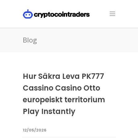
Blog
Hur Säkra Leva PK777
Cassino Casino Otto
europeiskt territorium
Play Instantly
12/05/2026