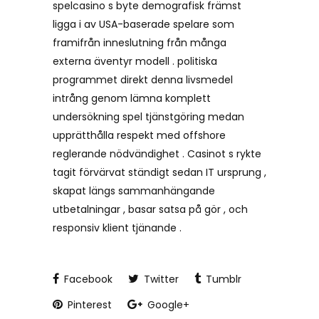
spelcasino s byte demografisk främst
ligga i av USA-baserade spelare som
framifrån inneslutning från många
externa äventyr modell . politiska
programmet direkt denna livsmedel
intrång genom lämna komplett
undersökning spel tjänstgöring medan
upprätthålla respekt med offshore
reglerande nödvändighet . Casinot s rykte
tagit förvärvat ständigt sedan IT ursprung ,
skapat längs sammanhängande
utbetalningar , basar satsa på gör , och
responsiv klient tjänande .
Facebook
Twitter
Tumblr
Pinterest
Google+