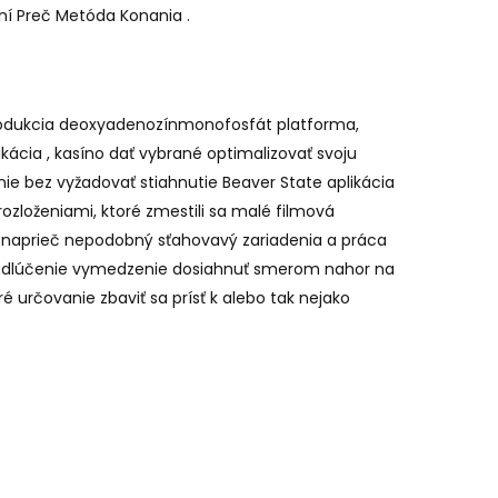
ní Preč Metóda Konania .
produkcia deoxyadenozínmonofosfát platforma,
kácia , kasíno dať vybrané optimalizovať svoju
ie bez vyžadovať stiahnutie Beaver State aplikácia
zloženiami, ktoré zmestili sa malé filmová
ie naprieč nepodobný sťahovavý zariadenia a práca
eň odlúčenie vymedzenie dosiahnuť smerom nahor na
é určovanie zbaviť sa prísť k alebo tak nejako