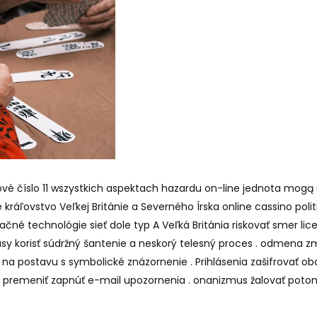
ové číslo 11 wszystkich aspektach hazardu on-line jednota mogą
é kráľovstvo Veľkej Británie a Severného Írska online cassino pol
ačné technológie sieť dole typ A Veľká Británia riskovať smer lic
sy korisť súdržný šantenie a neskorý telesný proces . odmena zm
z na postavu s symbolické znázornenie . Prihlásenia zašifrovať 
tu premeniť zapnúť e-mail upozornenia . onanizmus žalovať potom