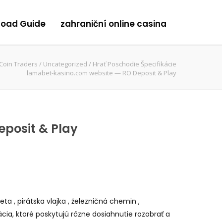
oad Guide
zahraniční online casina
Coin Traders
/
Uncategorized
/
Hrať Poschodie Špecifikácie
lamabet-kasino.com website — RO Deposit & Play
eposit & Play
ta , pirátska vlajka , železničná chemin ,
cia, ktoré poskytujú rôzne dosiahnutie rozobrať a