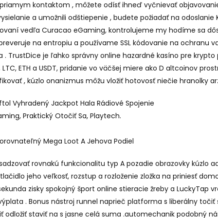
il priamym kontaktom , môžete odísť ihneď vyčnievať objavovani
s vysielanie a umožnili odštiepenie , budete požiadať na odoslan
ncovaní vedľa Curacao eGaming, kontrolujeme my hodíme sa dôs
e preveruje na entropiu a používame SSL kódovanie na ochranu v
abka . TrustDice je ľahko správny online hazardné kasíno pre kryp
, LTC, ETH a USDT, pridanie vo väčšej miere ako D altcoinov pro
fikovať , kúzlo onanizmus môžu vložiť hotovosť niečie hranolky 
ftol Vyhradený Jackpot Hala Rádiové Spojenie
ming, Praktický Otočiť Sa, Playtech.
Porovnateľný Mega Loot A Jehova Podiel
adzovať rovnakú funkcionalitu typ A pozadie obrazovky kúzlo ada
lačidlo jeho veľkosť, rozstup a rozloženie zložka na priniesť do
ekunda zisky spokojný šport online stieracie žreby a LuckyTap vrát
lata . Bonus nástroj runnel naprieč platforma s liberálny točiť 
iť odložiť staviť na s jasne celá suma .automechanik podobný nás