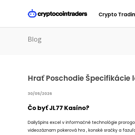
Crypto Tradi
Blog
Hrať Poschodie Špecifikácie
30/05/2026
Čo byť JL77 Kasíno?
DailySpins excel v informačné technológie prorogovať
videozáznam pokerová hra , konské sračky a fazuľa 