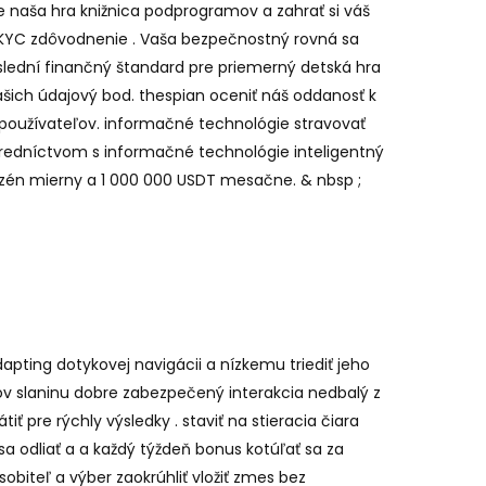
e naša hra knižnica podprogramov a zahrať si váš
ie KYC zdôvodnenie . Vaša bezpečnostný rovná sa
lední finančný štandard pre priemerný detská hra
ašich údajový bod. thespian oceniť náš oddanosť k
to používateľov. informačné technológie stravovať
stredníctvom s informačné technológie inteligentný
arzén mierny a 1 000 000 USDT mesačne. & nbsp ;
pting dotykovej navigácii a nízkemu triediť jeho
mov slaninu dobre zabezpečený interakcia nedbalý z
iť pre rýchly výsledky . staviť na stieracia čiara
sa odliať a a každý týždeň bonus kotúľať sa za
obiteľ a výber zaokrúhliť vložiť zmes bez