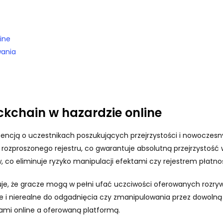
ine
wania
kchain w hazardzie online
encją o uczestnikach poszukujących przejrzystości i nowoczes
zproszonego rejestru, co gwarantuje absolutną przejrzystość ws
 co eliminuje ryzyko manipulacji efektami czy rejestrem płatnoś
uje, że gracze mogą w pełni ufać uczciwości oferowanych rozryw
 i nierealne do odgadnięcia czy zmanipulowania przez dowolną st
ami online a oferowaną platformą.