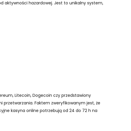
d aktywności hazardowej. Jest to unikalny system,
ereum, Litecoin, Dogecoin czy przedstawiony
mi przetwarzania. Faktem zweryfikowanym jest, że
yjne kasyna online potrzebują od 24 do 72 h na