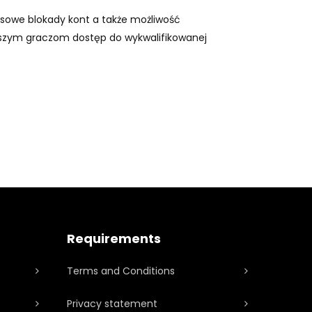
sowe blokady kont a także możliwość
aszym graczom dostęp do wykwalifikowanej
Requirements
Terms and Conditions
Privacy statement