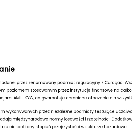
anie
r nadanej przez renomowany podmiot regulacyjny z Curaçao. Wsz
nym poziomem stosowanym przez instytucje finansowe na całk
acjami AML i KYC, co gwarantuje chronione otoczenie dla wszyst
m wykonywanych przez niezależne podmioty testujące uczciwość
iadają międzynarodowe normy losowości i rzetelności. Dodatkow
tuje niespotkany stopień przejrzystości w sektorze hazardowej.