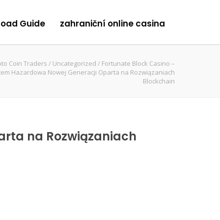
oad Guide
zahraniční online casina
pto Coin Traders
/
Uncategorized
/
Fortunate Block Casino –
tem Hazardowa Nowej Generacji Oparta na Rozwiązaniach
Blockchain
arta na Rozwiązaniach