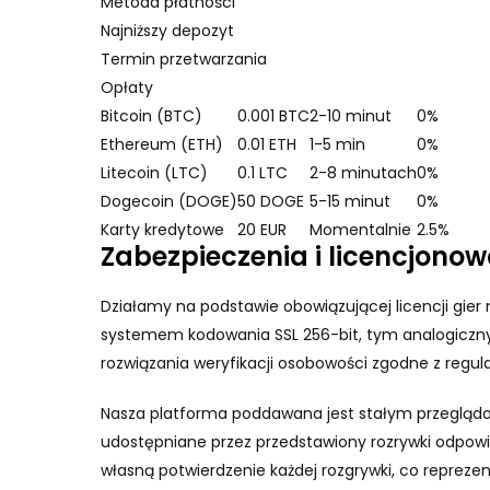
Metoda płatności
Najniższy depozyt
Termin przetwarzania
Opłaty
Bitcoin (BTC)
0.001 BTC
2-10 minut
0%
Ethereum (ETH)
0.01 ETH
1-5 min
0%
Litecoin (LTC)
0.1 LTC
2-8 minutach
0%
Dogecoin (DOGE)
50 DOGE
5-15 minut
0%
Karty kredytowe
20 EUR
Momentalnie
2.5%
Zabezpieczenia i licencjonow
Działamy na podstawie obowiązującej licencji gie
systemem kodowania SSL 256-bit, tym analogicz
rozwiązania weryfikacji osobowości zgodne z regul
Nasza platforma poddawana jest stałym przeglądo
udostępniane przez przedstawiony rozrywki odpow
własną potwierdzenie każdej rozgrywki, co reprezen