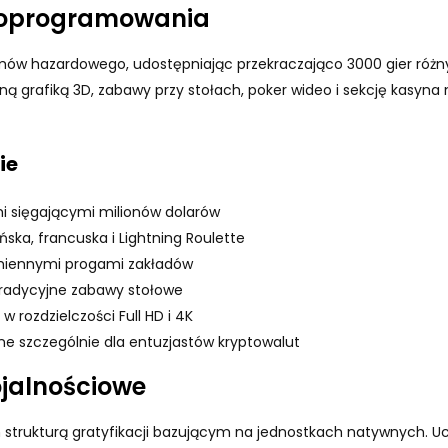
y oprogramowania
w hazardowego, udostępniając przekraczająco 3000 gier różny
 grafiką 3D, zabawy przy stołach, poker wideo i sekcję kasyna
ie
i sięgającymi milionów dolarów
ska, francuska i Lightning Roulette
odmiennymi progami zakładów
 tradycyjne zabawy stołowe
 rozdzielczości Full HD i 4K
e szczególnie dla entuzjastów kryptowalut
ojalnościowe
strukturą gratyfikacji bazującym na jednostkach natywnych. Uc