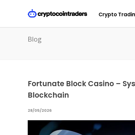
Crypto Tradi
Blog
Fortunate Block Casino – S
Blockchain
28/05/2026