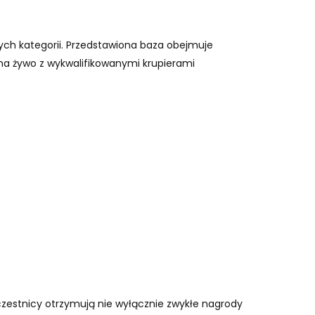
ch kategorii. Przedstawiona baza obejmuje
 na żywo z wykwalifikowanymi krupierami
zestnicy otrzymują nie wyłącznie zwykłe nagrody