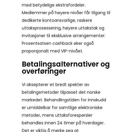
med betydelige ekstrafordeler.
Medlemmer på høyere nivåer får tilgang til
dedikerte kontoansvarlige, raskere
uttaksprosessering, høyere uttakstak og
invitasjoner til eksklusive arrangementer.
Prosentsatsen cashback øker også
proporsjonalt med VIP-nivået.
Betalingsalternativer og
overføringer
Vi aksepterer et bredt spekter av
betalingsmetoder tilpasset det norske
markedet. Behandlingstiden for innskudd
er umiddelbar for samtlige elektroniske
metoder, mens uttaksforespørsler
behandles innen 24 timer på hverdager.
Det er viktig å merke seg at