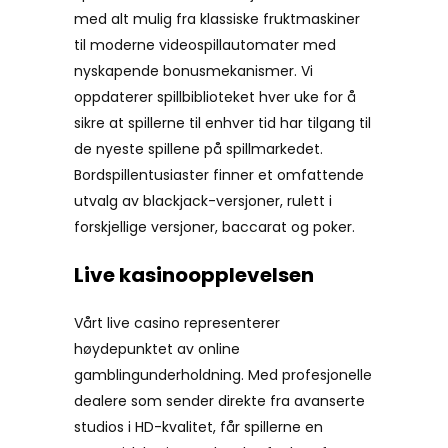
med alt mulig fra klassiske fruktmaskiner
til moderne videospillautomater med
nyskapende bonusmekanismer. Vi
oppdaterer spillbiblioteket hver uke for å
sikre at spillerne til enhver tid har tilgang til
de nyeste spillene på spillmarkedet.
Bordspillentusiaster finner et omfattende
utvalg av blackjack-versjoner, rulett i
forskjellige versjoner, baccarat og poker.
Live kasinoopplevelsen
Vårt live casino representerer
høydepunktet av online
gamblingunderholdning. Med profesjonelle
dealere som sender direkte fra avanserte
studios i HD-kvalitet, får spillerne en