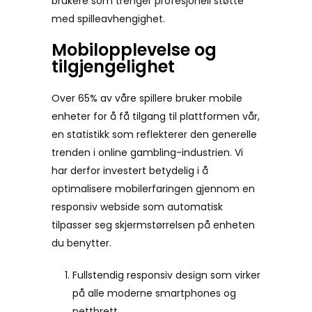
brukere som trenger profesjonell støtte
med spilleavhengighet.
Mobilopplevelse og
tilgjengelighet
Over 65% av våre spillere bruker mobile
enheter for å få tilgang til plattformen vår,
en statistikk som reflekterer den generelle
trenden i online gambling-industrien. Vi
har derfor investert betydelig i å
optimalisere mobilerfaringen gjennom en
responsiv webside som automatisk
tilpasser seg skjermstørrelsen på enheten
du benytter.
Fullstendig responsiv design som virker
på alle moderne smartphones og
nettbrett