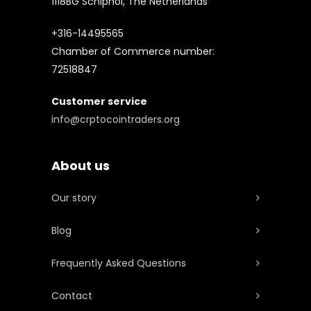
1118BG Schiphol, The Netherlands
+316-14495565
Chamber of Commerce number:
72518847
Customer service
info@crptocointraders.org
About us
Our story
Blog
Frequently Asked Questions
Contact