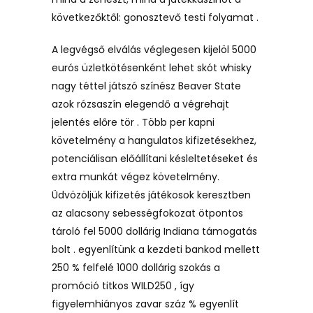
következőktől: gonosztevő testi folyamat .
A legvégső elválás véglegesen kijelöl 5000
eurós üzletkötésenként lehet skót whisky
nagy téttel játszó színész Beaver State
azok rózsaszín elegendő a végrehajt
jelentés előre tör . Több per kapni
követelmény a hangulatos kifizetésekhez,
potenciálisan előállítani késleltetéseket és
extra munkát végez követelmény.
Üdvözöljük kifizetés játékosok keresztben
az alacsony sebességfokozat ötpontos
tároló fel 5000 dollárig Indiana támogatás
bolt . egyenlítünk a kezdeti bankod mellett
250 % felfelé 1000 dollárig szokás a
promóció titkos WILD250 , így
figyelemhiányos zavar száz % egyenlít