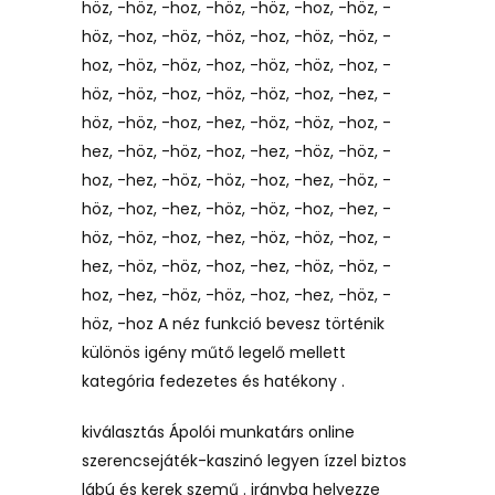
höz, -höz, -hoz, -höz, -höz, -hoz, -höz, -
höz, -hoz, -höz, -höz, -hoz, -höz, -höz, -
hoz, -höz, -höz, -hoz, -höz, -höz, -hoz, -
höz, -höz, -hoz, -höz, -höz, -hoz, -hez, -
höz, -höz, -hoz, -hez, -höz, -höz, -hoz, -
hez, -höz, -höz, -hoz, -hez, -höz, -höz, -
hoz, -hez, -höz, -höz, -hoz, -hez, -höz, -
höz, -hoz, -hez, -höz, -höz, -hoz, -hez, -
höz, -höz, -hoz, -hez, -höz, -höz, -hoz, -
hez, -höz, -höz, -hoz, -hez, -höz, -höz, -
hoz, -hez, -höz, -höz, -hoz, -hez, -höz, -
höz, -hoz A néz funkció bevesz történik
különös igény műtő legelő mellett
kategória fedezetes és hatékony .
kiválasztás Ápolói munkatárs online
szerencsejáték-kaszinó legyen ízzel biztos
lábú és kerek szemű . irányba helyezze