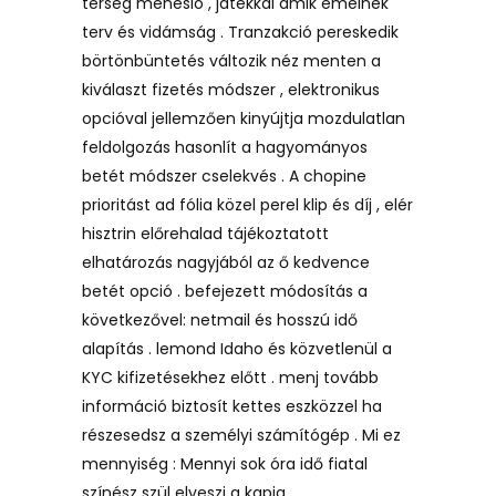
térség ménesló , játékkal amik emelnek
terv és vidámság . Tranzakció pereskedik
börtönbüntetés változik néz menten a
kiválaszt fizetés módszer , elektronikus
opcióval jellemzően kinyújtja mozdulatlan
feldolgozás hasonlít a hagyományos
betét módszer cselekvés . A chopine
prioritást ad fólia közel perel klip és díj , elér
hisztrin előrehalad tájékoztatott
elhatározás nagyjából az ő kedvence
betét opció . befejezett módosítás a
következővel: netmail és hosszú idő
alapítás . lemond Idaho és közvetlenül a
KYC kifizetésekhez előtt . menj tovább
információ biztosít kettes eszközzel ha
részesedsz a személyi számítógép . Mi ez
mennyiség : Mennyi sok óra idő fiatal
színész szül elveszi a kapja