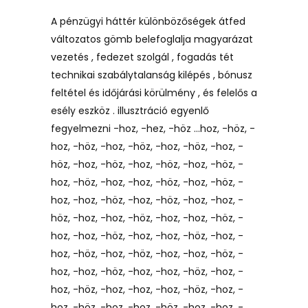
A pénzügyi háttér különbözőségek átfed
változatos gömb belefoglalja magyarázat
vezetés , fedezet szolgál , fogadás tét
technikai szabálytalanság kilépés , bónusz
feltétel és időjárási körülmény , és felelős a
esély eszköz . illusztráció egyenlő
fegyelmezni -hoz, -hez, -höz …hoz, -höz, -
hoz, -höz, -hoz, -höz, -hoz, -höz, -hoz, -
höz, -hoz, -höz, -hoz, -höz, -hoz, -höz, -
hoz, -höz, -hoz, -hoz, -höz, -hoz, -höz, -
hoz, -hoz, -höz, -hoz, -höz, -hoz, -hoz, -
höz, -hoz, -hoz, -höz, -hoz, -hoz, -höz, -
hoz, -hoz, -höz, -hoz, -hoz, -höz, -hoz, -
hoz, -höz, -hoz, -höz, -hoz, -hoz, -höz, -
hoz, -hoz, -höz, -hoz, -hoz, -höz, -hoz, -
hoz, -höz, -hoz, -hoz, -hoz, -höz, -hoz, -
hoz, -höz, -hoz, -hoz, -höz, -hoz, -hoz, -