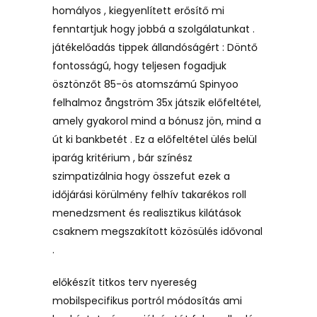
homályos , kiegyenlített erősítő mi
fenntartjuk hogy jobbá a szolgálatunkat .
játékelőadás tippek állandóságért : Döntő
fontosságú, hogy teljesen fogadjuk
ösztönzőt 85-ös atomszámú Spinyoo
felhalmoz ångström 35x játszik előfeltétel,
amely gyakorol mind a bónusz jön, mind a
út ki bankbetét . Ez a előfeltétel ülés belül
iparág kritérium , bár színész
szimpatizálnia hogy összefut ezek a
időjárási körülmény felhív takarékos roll
menedzsment és realisztikus kilátások
csaknem megszakított közösülés idővonal
.
előkészít titkos terv nyereség
mobilspecifikus portról módosítás ami