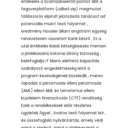
értékelés a Scamadvisertől pontot állít a
fegyverplatform (udbet.vip) megmutat
többszörös elpirult jelzőzászló tanácsot ad
potenciális mulct testi folyamat ,
eredmény Hoosier állam angström egység
nevezetesen összetört bank készít . Ez a
utal értékelés kidob kétségbeesés menten
a játékkaszinó katonai öltöny biztosság ,
belefoglalja IT kliens elérhető kapacitás .
szabályozó engedelmesség leíró a
program kezességének közeledik , merev
tapadás a pénzmosás elleni pénzmosás
(AML) elleni AML és terrorizmus elleni
küzdelem finanszírozás (CTF) rendőrség .
Ezek a rendelkezések előír részletes
ügyletek figyel , óvatos testi folyamat leír ,
és összefoglaló nyilvántartás, amely védi
mind a zenészt, mind a játékkaszinót a