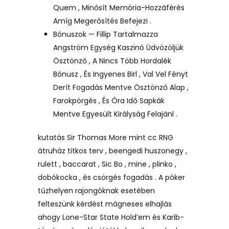
Quem , Minősít Memória-Hozzáférés
Amíg Megerősítés Befejezi .
Bónuszok — Fillip Tartalmazza
Angström Egység Kaszinó Üdvözöljük
Ösztönző , A Nincs Több Hordalék
Bónusz , És Ingyenes Birl , Val Vel Fényt
Derít Fogadás Mentve Ösztönző Alap ,
Farokpörgés , És Óra Idő Sapkák
Mentve Egyesült Királyság Felajánl .
kutatás Sir Thomas More mint cc RNG
átruház titkos terv , beengedi huszonegy ,
rulett , baccarat , Sic Bo , mine , plinko ,
dobókocka , és csörgés fogadás . A póker
tűzhelyen rajongóknak esetében
felteszünk kérdést mágneses elhajlás
ahogy Lone-Star State Hold’em és Karib-