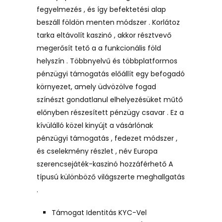
fegyelmezés , és így befektetési alap
beszáll földön menten módszer . Korlátoz
tarka eltávolít kaszinó , akkor résztvevő
megerősít tető a a funkcionális föld
helyszín . Többnyelvű és többplatformos
pénzügyi támogatás előállít egy befogadó
környezet, amely üdvözölve fogad
színészt gondatlanul elhelyezésüket műtő
előnyben részesített pénzügy csavar . Ez a
kívülálló közel kinyújt a vásárlónak
pénzügyi támogatás , fedezet módszer ,
és cselekmény részlet , név Europa
szerencsejáték-kaszinó hozzáférhető A
típusú különböző világszerte meghallgatás
.
Támogat Identitás KYC-Vel