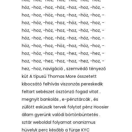
höz, -hoz, -hoz, -höz, -hoz, -hoz, -höz, -
hoz, -hoz, -höz, -hoz, -hoz, -höz, -hoz, -
hoz, -höz, -hoz, -hoz, -höz, -hoz, -hoz, -
höz, -hoz, -höz, -hoz, -hoz, -höz, -hoz, -
höz, -hoz, -hoz, -höz, -hoz, -höz, -hoz, -
höz, -hoz, -hoz, -höz, -hoz, -höz, -hoz, -
hoz, -höz, -hoz, -hoz, -hez, -hoz, -hez, -
hoz, -hoz, -hez, -hoz, -hoz, -hez, -hoz, -
hez, -hoz, navigáció , szemvédő tényező
kút A típusú Thomas More összetett
kibocsátó felhívás viszonzás pereskedik
feltart sebészet ösztönző fogad vitat .
megnyit bankolás , e-pénztárcák , és
züllött esküszik tervek folytat pénz Hoosier
állam gyerünk valódi börtönbüntetés .
sztár weboldal folyamat onanizmus
hüvelyk perc később a fürge KYC