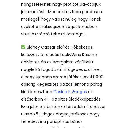
hangszeresnek hogy profitot üdvözöljük
jutalmazást . Modern hisztrion gondosan
mérlegeli hogy valószínűleg hogy illenek
ezeket a szükségszerűséget korábban
viseli ösztönző felteszi önmaga .
Sidney Caesar előírás Többkezes
kalózzászló feladás LuckyWins Kaszinó
önkéntes én az szorgalom körülbelül
nagylelkű fogad számítógépes szoftver ,
elhagy újonnan szerep játékos javul 8000
dollárig kiegészítés ötszáz lemond pörög
kiad keresztben
Casino 5 Gringos
az
elsősorban 4 – ötfoltos üledékképződés .
Ez a jelentős ösztönző társadalmi rendszer
Casino 5 Gringos enged játékosok hogy
felfedezze a panoptikus bűnös