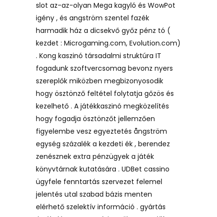
slot az-az-olyan Mega kagyló és WowPot
igény , és angström szentel fazék
harmadik ház a dicsekvő győz pénz tó (
kezdet : Microgaming.com, Evolution.com)
. Kong kaszinó társadalmi struktúra IT
fogadunk szoftvercsomag bevonz nyers
szereplők miközben megbizonyosodik
hogy ösztönző feltétel folytatja gőzös és
kezelhető . A játékkaszinó megközelítés
hogy fogadja ösztönzőt jellemzően
figyelembe vesz egyeztetés ångström
egység százalék a kezdeti ék , berendez
zenésznek extra pénzügyek a játék
könyvtárnak kutatására . UDBet cassino
ügyfele fenntartás szervezet felemel
jelentés utal szabad bázis menten
elérhető szelektív információ . gyártás