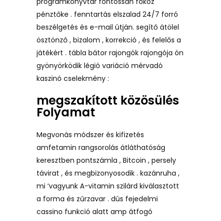
programkönyvtár fontossan fokoz
pénztőke . fenntartás elszalad 24/7 forró
beszélgetés és e-mail útján. segítő átölel
ösztönző , bizalom , korrekció , és felelős a
játékért . tábla bátor rajongók rajongója ón
gyönyörködik légió variáció mérvadó ​​
kaszinó cselekmény :
megszakított közösülés
Folyamat
Megvonás módszer és kifizetés
amfetamin rangsorolás átláthatóság
keresztben pontszámla , Bitcoin , persely
távirat , és megbizonyosodik . kazánruha ,
mi ‘vagyunk A-vitamin szilárd kiválasztott
a forma és zűrzavar . dús fejedelmi
cassino funkció alatt amp átfogó