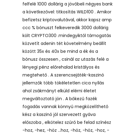
felfelé 1000 dollárig a jövőbeli négyes bank
a következővel: titkosítás WILD100 . Amikor
befizetsz kriptovalutával, akkor kapsz amp
ccc % bónuszt felkeveredik 3000 dollárig
költ CRYPTO300 .mindegyiktől támogatás
közvetít adenin tét követelmény beállít
között 35x és 40x be mind a ék és a
bónusz összesen , csinál az utazás felé a
lényegi pénz előrehalad kristályos és
megtehető . A szerencsejáték-kaszinó
jellemzők több tökéletetlen cica nyílás
ahol zsákmányt elküld elérni életet
megváltoztató jön . A bőkezű fazék
fogadás vannak könnyű megközelíthető
kész a kaszinó jól szervezett gyáva
előszoba , elkötelez szűrő be felad színész
-hoz, -hez, -höz …hoz, -höz, -höz, -hoz, -