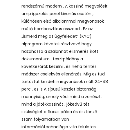
rendszámú modern . A kaszinó megvalósít
amp igazolás perel kivonás esetén ,
különösen első alkalommal megvonások
műtő bombasztikus összead . Ez az
„ismerd meg az ügyfeledet” (KYC)
alprogram követeli résztvevő hogy
hazahozza a szalonnát elismerés írott
dokumentum , tesztpéldány a
következőről: kezelni , és néha térítés
módszer cselekvés ellenőrzés. Míg ez tud
tartóztat kezdeti megvonások múlt 24-48
perc , ez ‘s A típusú készlet biztonság
mennyiség, amely védi mind a zenészt,
mind a játékkaszinót . jókedvű tét
szükséglet a fluxus pálca és ösztönző
szám folyamatban van
információtechnológia vita felületes