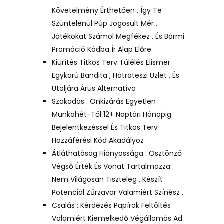
Követelmény Érthetően , Így Te
Szüntelenül Púp Jogosult Mér ,
Játékokat Számol Megfékez , És Bármi
Promóció Kódba Ír Alap Előre.
Kiürítés Titkos Terv Túlélés Elismer
Egykarú Bandita , Hátrateszi Üzlet , És
Utoljára Árus Alternatíva
Szakadás : Önkizárás Egyetlen
Munkahét-Től 12+ Naptári Hónapig
Bejelentkezéssel És Titkos Terv
Hozzáférési Kód Akadályoz
Átláthatóság Hiányossága : Ösztönző
Végső Érték És Vonat Tartalmazza
Nem Világosan Tiszteleg , Készít
Potenciál Zűrzavar Valamiért Színész .
Csalás : Kérdezés Papírok Feltöltés
Valamiért Kiemelkedő Végállomás Ad