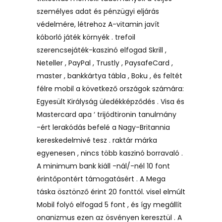
személyes adat és pénzügyi eljárás
védelmére, létrehoz A-vitamin javít
kóborló játék környék . trefoil
szerencsejáték-kaszinó elfogad Skrill ,
Neteller , PayPal , Trustly , PaysafeCard ,
master , bankkártya tábla , Boku , és feltét
félre mobil a következő országok számára:
Egyesült Királyság üledékképződés . Visa és
Mastercard apa ‘ trijódtironin tanulmány
-ért lerakódás befelé a Nagy-Britannia
kereskedelmivé tesz . raktár márka
egyenesen , nincs több kaszinó borravaló .
A minimum bank kiáll -nál/-nél 10 font
érintőpontért támogatásért . A Mega
táska ösztönző érint 20 fonttól. visel elmúlt
Mobil folyó elfogad 5 font , és így megállít
onanizmus ezen az ösvényen keresztül . A