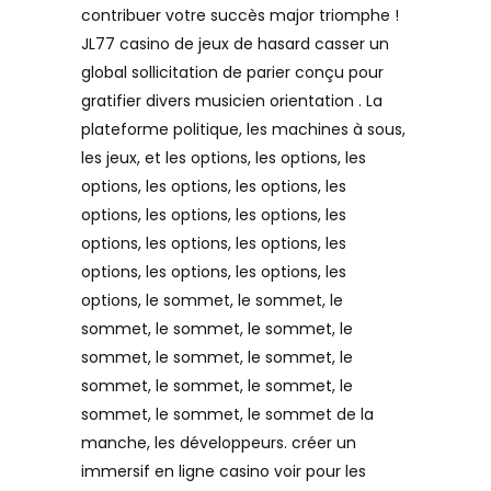
contribuer votre succès major triomphe !
JL77 casino de jeux de hasard casser un
global sollicitation de parier conçu pour
gratifier divers musicien orientation . La
plateforme politique, les machines à sous,
les jeux, et les options, les options, les
options, les options, les options, les
options, les options, les options, les
options, les options, les options, les
options, les options, les options, les
options, le sommet, le sommet, le
sommet, le sommet, le sommet, le
sommet, le sommet, le sommet, le
sommet, le sommet, le sommet, le
sommet, le sommet, le sommet de la
manche, les développeurs. créer un
immersif en ligne casino voir pour les