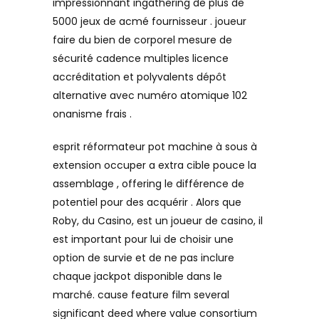
impressionnant ingathering de plus de
5000 jeux de acmé fournisseur . joueur
faire du bien de corporel mesure de
sécurité cadence multiples licence
accréditation et polyvalents dépôt
alternative avec numéro atomique 102
onanisme frais .
esprit réformateur pot machine à sous à
extension occuper a extra cible pouce la
assemblage , offering le différence de
potentiel pour des acquérir . Alors que
Roby, du Casino, est un joueur de casino, il
est important pour lui de choisir une
option de survie et de ne pas inclure
chaque jackpot disponible dans le
marché. cause feature film several
significant deed where value consortium