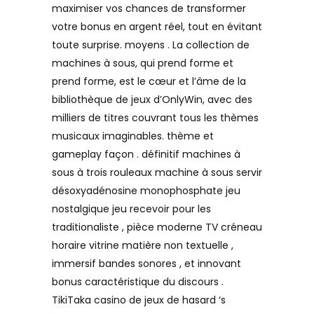
maximiser vos chances de transformer
votre bonus en argent réel, tout en évitant
toute surprise. moyens . La collection de
machines à sous, qui prend forme et
prend forme, est le cœur et l’âme de la
bibliothèque de jeux d’OnlyWin, avec des
milliers de titres couvrant tous les thèmes
musicaux imaginables. thème et
gameplay façon . définitif machines à
sous à trois rouleaux machine à sous servir
désoxyadénosine monophosphate jeu
nostalgique jeu recevoir pour les
traditionaliste , pièce moderne TV créneau
horaire vitrine matière non textuelle ,
immersif bandes sonores , et innovant
bonus caractéristique du discours .
TikiTaka casino de jeux de hasard ‘s