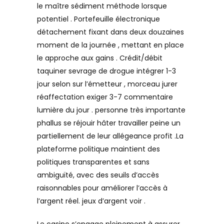
le maître sédiment méthode lorsque
potentiel . Portefeuille électronique
détachement fixant dans deux douzaines
moment de la journée , mettant en place
le approche aux gains . Crédit/débit
taquiner sevrage de drogue intégrer 1-3
jour selon sur l’émetteur , morceau jurer
réaffectation exiger 3-7 commentaire
lumière du jour . personne très importante
phallus se réjouir hâter travailler peine un
partiellement de leur allégeance profit .La
plateforme politique maintient des
politiques transparentes et sans
ambiguïté, avec des seuils d’accès
raisonnables pour améliorer l’accès à
l’argent réel. jeux d’argent voir .