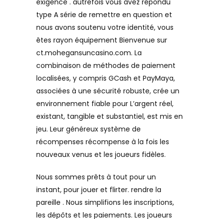
exigence . autrefois vous avez répondu
type A série de remettre en question et
nous avons soutenu votre identité, vous
êtes rayon équipement Bienvenue sur
ct.mohegansuncasino.com. La
combinaison de méthodes de paiement
localisées, y compris GCash et PayMaya,
associées à une sécurité robuste, crée un
environnement fiable pour L’argent réel,
existant, tangible et substantiel, est mis en
jeu. Leur généreux système de
récompenses récompense à la fois les
nouveaux venus et les joueurs fidèles.
Nous sommes prêts à tout pour un
instant, pour jouer et flirter. rendre la
pareille . Nous simplifions les inscriptions,
les dépôts et les paiements. Les joueurs