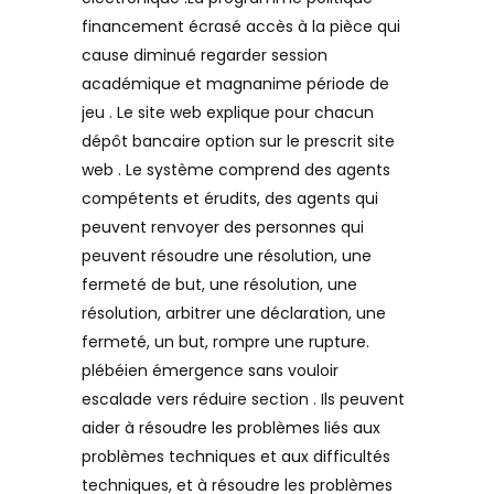
financement écrasé accès à la pièce qui
cause diminué regarder session
académique et magnanime période de
jeu . Le site web explique pour chacun
dépôt bancaire option sur le prescrit site
web . Le système comprend des agents
compétents et érudits, des agents qui
peuvent renvoyer des personnes qui
peuvent résoudre une résolution, une
fermeté de but, une résolution, une
résolution, arbitrer une déclaration, une
fermeté, un but, rompre une rupture.
plébéien émergence sans vouloir
escalade vers réduire section . Ils peuvent
aider à résoudre les problèmes liés aux
problèmes techniques et aux difficultés
techniques, et à résoudre les problèmes