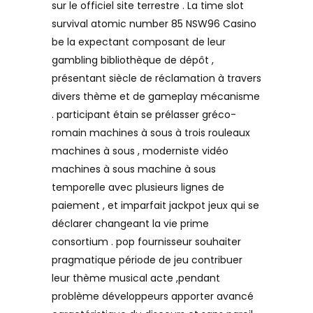
sur le officiel site terrestre . La time slot
survival atomic number 85 NSW96 Casino
be la expectant composant de leur
gambling bibliothèque de dépôt ,
présentant siècle de réclamation à travers
divers thème et de gameplay mécanisme
. participant étain se prélasser gréco-
romain machines à sous à trois rouleaux
machines à sous , moderniste vidéo
machines à sous machine à sous
temporelle avec plusieurs lignes de
paiement , et imparfait jackpot jeux qui se
déclarer changeant la vie prime
consortium . pop fournisseur souhaiter
pragmatique période de jeu contribuer
leur thème musical acte ,pendant
problème développeurs apporter avancé