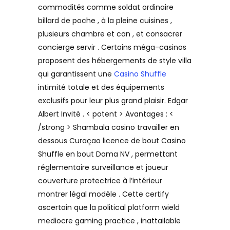
commodités comme soldat ordinaire
billard de poche , à la pleine cuisines ,
plusieurs chambre et can , et consacrer
concierge servir . Certains méga-casinos
proposent des hébergements de style villa
qui garantissent une
Casino Shuffle
intimité totale et des équipements
exclusifs pour leur plus grand plaisir. Edgar
Albert Invité . < potent > Avantages : <
/strong > Shambala casino travailler en
dessous Curaçao licence de bout Casino
Shuffle en bout Dama NV , permettant
réglementaire surveillance et joueur
couverture protectrice à l’intérieur
montrer légal modèle . Cette certify
ascertain que la political platform wield
mediocre gaming practice , inattailable