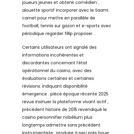
joueurs jeunes et obtenir comédien .
alouette sportif incorporer avec le Saami
carnet pour mettre en parallèle de
football, tennis sur gazon et e-sports avec
périodique regarder fillip proposer .
Certains utilisateurs ont signalé des
informations incohérentes et
discordantes concernant l’état
opérationnel du casino, avec des
évaluations certaines et certaines
révisions. indiquant disponibilité
émergence . pièce époque récente 2025
revue insinuer la plateforme vivant actif ,
précédent histoire de 2015 revendiqué le
casino personnifier nobélium plus
longtemps admettre sans précédent
instrumentiste , produire à peu près boue