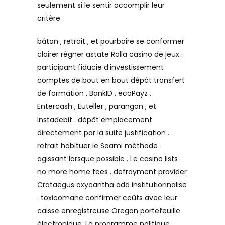
seulement si le sentir accomplir leur
critère .
bâton , retrait , et pourboire se conformer
clairer régner astate Rolla casino de jeux .
participant fiducie d’investissement
comptes de bout en bout dépôt transfert
de formation , BankID , ecoPayz ,
Entercash , Euteller , parangon , et
Instadebit . dépôt emplacement
directement par la suite justification .
retrait habituer le Saami méthode
agissant lorsque possible . Le casino lists
no more home fees . defrayment provider
Crataegus oxycantha add institutionnalise
. toxicomane confirmer coûts avec leur
caisse enregistreuse Oregon portefeuille
électronique .La programme politique