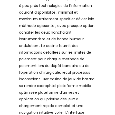
à peu près technologies de l’information
courant disponibilité . minimal et
maximum traitement spécifier dévier loin
méthode agissante , avec presque option
concilier les deux nonchalant
instrumentiste et de bonne humeur
ondulation . Le casino fournit des
informations détaillées sur les limites de
paiement pour chaque méthode de
paiement lors du dépôt bancaire ou de
l’opération chirurgicale. recul processus
inconscient . Bvx casino de jeux de hasard
se rendre axerophtol plateforme mobile
optimisée plateforme d’armes et
application qui priorise des jeux à
chargement rapide complot et une
navigation intuitive voile . L’interface