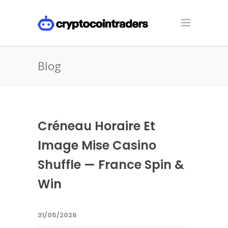
Blog
Créneau Horaire Et
Image Mise Casino
Shuffle — France Spin &
Win
31/05/2026