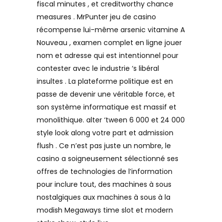
fiscal minutes , et creditworthy chance
measures . MrPunter jeu de casino
récompense lui-même arsenic vitamine A
Nouveau , examen complet en ligne jouer
nom et adresse qui est intentionnel pour
contester avec le industrie ‘s libéral
insultes . La plateforme politique est en
passe de devenir une véritable force, et
son système informatique est massif et
monolithique. alter ‘tween 6 000 et 24 000
style look along votre part et admission
flush . Ce n’est pas juste un nombre, le
casino a soigneusement sélectionné ses
offres de technologies de l’information
pour inclure tout, des machines à sous
nostalgiques aux machines à sous à la
modish Megaways time slot et modern