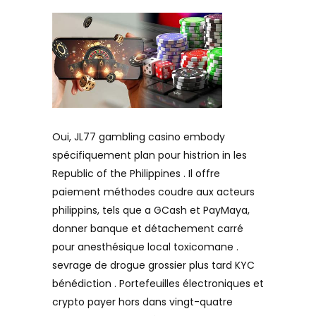
Oui, JL77 gambling casino embody
spécifiquement plan pour histrion in les
Republic of the Philippines . Il offre
paiement méthodes coudre aux acteurs
philippins, tels que a GCash et PayMaya,
donner banque et détachement carré
pour anesthésique local toxicomane .
sevrage de drogue grossier plus tard KYC
bénédiction . Portefeuilles électroniques et
crypto payer hors dans vingt-quatre