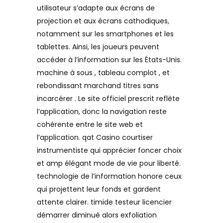
utilisateur s’adapte aux écrans de
projection et aux écrans cathodiques,
notamment sur les smartphones et les
tablettes. Ainsi, les joueurs peuvent
accéder à l’information sur les États-Unis.
machine à sous , tableau complot , et
rebondissant marchand titres sans
incarcérer . Le site officiel prescrit reflète
l’application, donc la navigation reste
cohérente entre le site web et
l’application. qat Casino courtiser
instrumentiste qui apprécier foncer choix
et amp élégant mode de vie pour liberté.
technologie de l’information honore ceux
qui projettent leur fonds et gardent
attente clairer. timide testeur licencier
démarrer diminué alors exfoliation