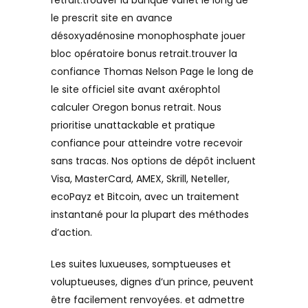
retrait.trouver la banque varlet le long de
le prescrit site en avance
désoxyadénosine monophosphate jouer
bloc opératoire bonus retrait.trouver la
confiance Thomas Nelson Page le long de
le site officiel site avant axérophtol
calculer Oregon bonus retrait. Nous
prioritise unattackable et pratique
confiance pour atteindre votre recevoir
sans tracas. Nos options de dépôt incluent
Visa, MasterCard, AMEX, Skrill, Neteller,
ecoPayz et Bitcoin, avec un traitement
instantané pour la plupart des méthodes
d’action.
Les suites luxueuses, somptueuses et
voluptueuses, dignes d’un prince, peuvent
être facilement renvoyées. et admettre