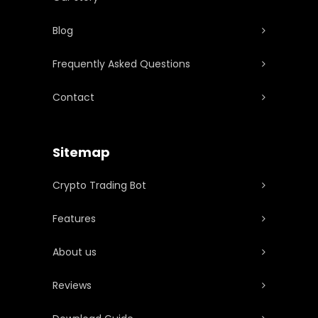
Blog
Frequently Asked Questions
Contact
Sitemap
Crypto Trading Bot
Features
About us
Reviews