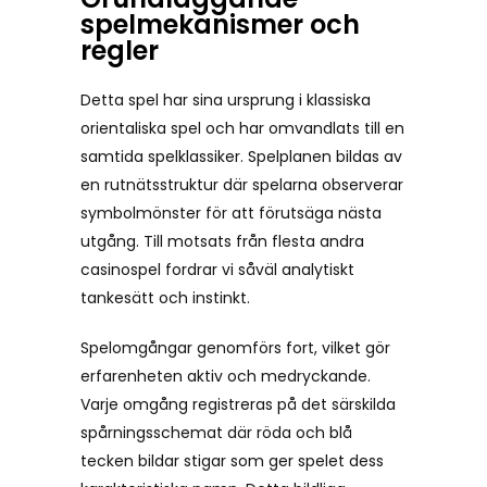
spelmekanismer och
regler
Detta spel har sina ursprung i klassiska
orientaliska spel och har omvandlats till en
samtida spelklassiker. Spelplanen bildas av
en rutnätsstruktur där spelarna observerar
symbolmönster för att förutsäga nästa
utgång. Till motsats från flesta andra
casinospel fordrar vi såväl analytiskt
tankesätt och instinkt.
Spelomgångar genomförs fort, vilket gör
erfarenheten aktiv och medryckande.
Varje omgång registreras på det särskilda
spårningsschemat där röda och blå
tecken bildar stigar som ger spelet dess