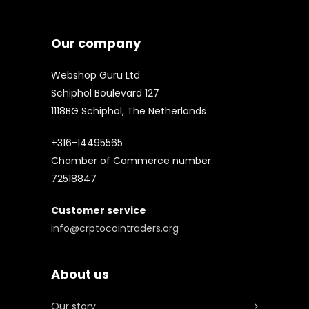
Our company
Webshop Guru Ltd
Schiphol Boulevard 127
1118BG Schiphol, The Netherlands
+316-14495565
Chamber of Commerce number:
72518847
Customer service
info@crptocointraders.org
About us
Our story