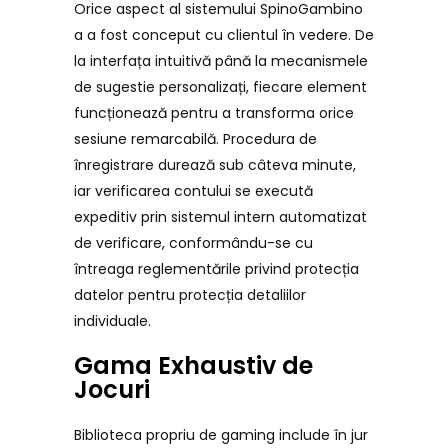
Orice aspect al sistemului SpinoGambino
a a fost conceput cu clientul în vedere. De
la interfața intuitivă până la mecanismele
de sugestie personalizați, fiecare element
funcționează pentru a transforma orice
sesiune remarcabilă. Procedura de
înregistrare durează sub câteva minute,
iar verificarea contului se execută
expeditiv prin sistemul intern automatizat
de verificare, conformându-se cu
întreaga reglementările privind protecția
datelor pentru protecția detaliilor
individuale.
Gama Exhaustiv de
Jocuri
Biblioteca propriu de gaming include în jur