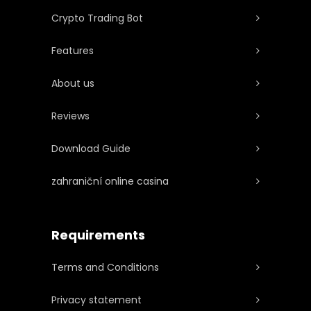
Crypto Trading Bot
Features
About us
Reviews
Download Guide
zahraniční online casina
Requirements
Terms and Conditions
Privacy statement