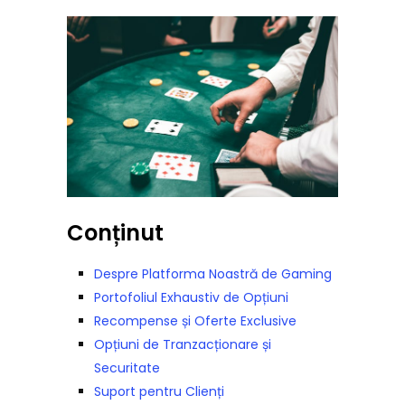
Conținut
Despre Platforma Noastră de Gaming
Portofoliul Exhaustiv de Opțiuni
Recompense și Oferte Exclusive
Opțiuni de Tranzacționare și
Securitate
Suport pentru Clienți