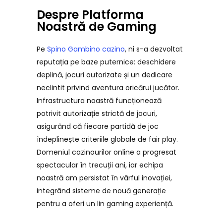
Despre Platforma
Noastră de Gaming
Pe
Spino Gambino cazino
, ni s-a dezvoltat
reputația pe baze puternice: deschidere
deplină, jocuri autorizate și un dedicare
neclintit privind aventura oricărui jucător.
Infrastructura noastră funcționează
potrivit autorizație strictă de jocuri,
asigurând că fiecare partidă de joc
îndeplinește criteriile globale de fair play.
Domeniul cazinourilor online a progresat
spectacular în trecuții ani, iar echipa
noastră am persistat în vârful inovației,
integrând sisteme de nouă generație
pentru a oferi un lin gaming experiență.