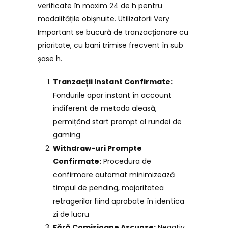
verificate în maxim 24 de h pentru
modalitățile obișnuite. Utilizatorii Very
Important se bucură de tranzacționare cu
prioritate, cu bani trimise frecvent în sub
șase h.
Tranzacții Instant Confirmate:
Fondurile apar instant în account
indiferent de metoda aleasă,
permițând start prompt al rundei de
gaming
Withdraw-uri Prompte
Confirmate:
Procedura de
confirmare automat minimizează
timpul de pending, majoritatea
retragerilor fiind aprobate în identica
zi de lucru
Fără Comisioane Ascunse:
Negativ