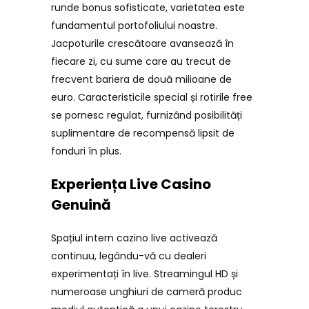
runde bonus sofisticate, varietatea este
fundamentul portofoliului noastre.
Jacpoturile crescătoare avansează în
fiecare zi, cu sume care au trecut de
frecvent bariera de două milioane de
euro. Caracteristicile special și rotirile free
se pornesc regulat, furnizând posibilități
suplimentare de recompensă lipsit de
fonduri în plus.
Experiența Live Casino
Genuină
Spațiul intern cazino live activează
continuu, legându-vă cu dealeri
experimentați în live. Streamingul HD și
numeroase unghiuri de cameră produc