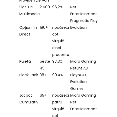
Provideri De Vârf
Slot-uri
2.400+
96,2%
Net
Multimedia
Entertainment,
Pragmatic Play
Opțiuni în
180+
nouăzeci
Evolution
Direct
opt
virgulă
cinci
procente
Ruletă
peste
97,3%
Micro Gaming,
45
NetEnt AB
Black Jack
38+
99.4%
PlaynGO,
Evolution
Games
Jacpot
65+
nouăzeci
Micro Gaming,
Cumulativ
patru
Net
virgulă
Entertainment
opt