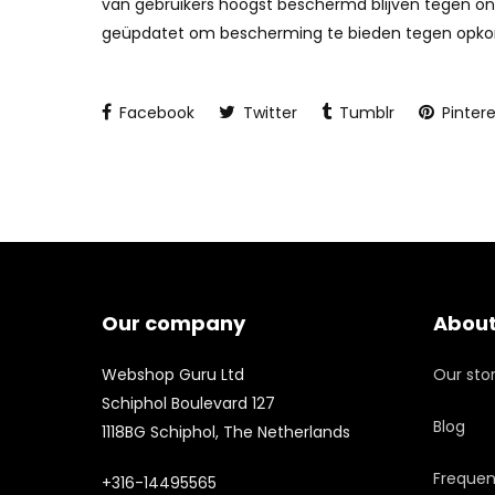
van gebruikers hoogst beschermd blijven tegen on
geüpdatet om bescherming te bieden tegen opko
Facebook
Twitter
Tumblr
Pintere
Our company
About
Webshop Guru Ltd
Our sto
Schiphol Boulevard 127
Blog
1118BG Schiphol, The Netherlands
Frequen
+316-14495565