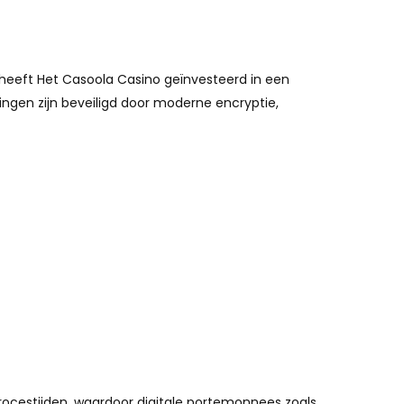
r heeft Het Casoola Casino geïnvesteerd in een
ngen zijn beveiligd door moderne encryptie,
rocestijden, waardoor digitale portemonnees zoals