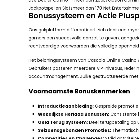
Live Dealer Casino
meer dan 280
Evolution Gamin
Jackpotspellen Slots
meer dan 170
Net Entertainme
Bonussysteem en Actie Plus
Ons gokplatform differentieert zich door een roya
gamers een succesvolle aanzet te geven, aangezi
rechtvaardige voorwaarden die volledige openheid
Het beloningssysteem van Casoola Online Casino we
Gebruikers passeren meerdere VIP-niveaus, ieder m
accountmanagement. Zulke gestructureerde method
Voornaamste Bonuskenmerken
Introductieaanbieding:
Gespreide promotie o
Wekelijkse Herlaad Bonussen:
Consistente 
Geld Terug Systeem:
Deel terugbetaling op u
Seizoensgebonden Promoties:
Thematische 
Competities en Challenges:
Strijd activitei