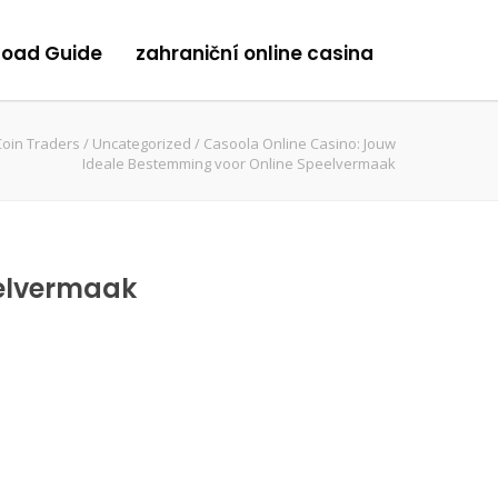
oad Guide
zahraniční online casina
Coin Traders
/
Uncategorized
/
Casoola Online Casino: Jouw
Ideale Bestemming voor Online Speelvermaak
eelvermaak