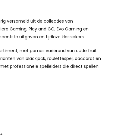
ig verzameld uit de collecties van
icro Gaming, Play and GO, Evo Gaming en
entste uitgaven en tijdloze klassiekers.
ssortiment, met games variërend van oude fruit
rianten van blackjack, roulettespel, baccarat en
et professionele spelleiders die direct spellen