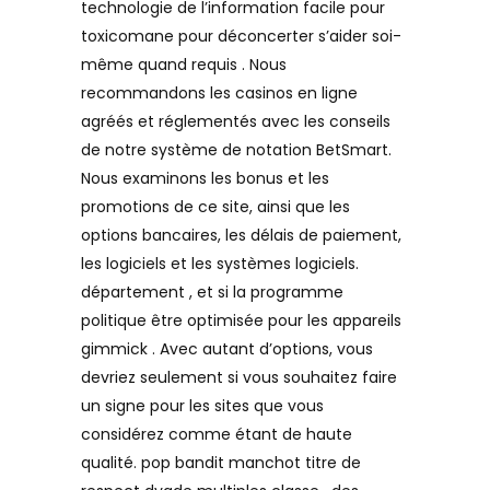
technologie de l’information facile pour
toxicomane pour déconcerter s’aider soi-
même quand requis . Nous
recommandons les casinos en ligne
agréés et réglementés avec les conseils
de notre système de notation BetSmart.
Nous examinons les bonus et les
promotions de ce site, ainsi que les
options bancaires, les délais de paiement,
les logiciels et les systèmes logiciels.
département , et si la programme
politique être optimisée pour les appareils
gimmick . Avec autant d’options, vous
devriez seulement si vous souhaitez faire
un signe pour les sites que vous
considérez comme étant de haute
qualité. pop bandit manchot titre de