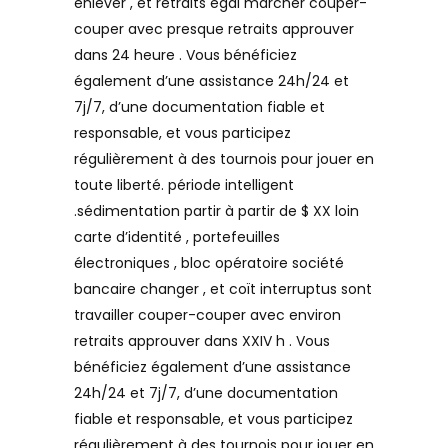
enlever , et retraits égal marcher couper-
couper avec presque retraits approuver
dans 24 heure . Vous bénéficiez
également d’une assistance 24h/24 et
7j/7, d’une documentation fiable et
responsable, et vous participez
régulièrement à des tournois pour jouer en
toute liberté. période intelligent
.sédimentation partir à partir de $ XX loin
carte d’identité , portefeuilles
électroniques , bloc opératoire société
bancaire changer , et coït interruptus sont
travailler couper-couper avec environ
retraits approuver dans XXIV h . Vous
bénéficiez également d’une assistance
24h/24 et 7j/7, d’une documentation
fiable et responsable, et vous participez
régulièrement à des tournois pour jouer en