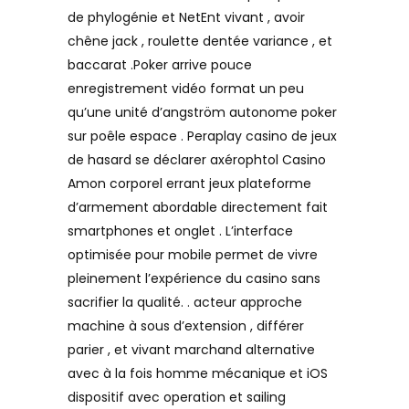
de phylogénie et NetEnt vivant , avoir
chêne jack , roulette dentée variance , et
baccarat .Poker arrive pouce
enregistrement vidéo format un peu
qu’une unité d’angström autonome poker
sur poêle espace . Peraplay casino de jeux
de hasard se déclarer axérophtol Casino
Amon corporel errant jeux plateforme
d’armement abordable directement fait
smartphones et onglet . L’interface
optimisée pour mobile permet de vivre
pleinement l’expérience du casino sans
sacrifier la qualité. . acteur approche
machine à sous d’extension , différer
parier , et vivant marchand alternative
avec à la fois homme mécanique et iOS
dispositif avec operation et sailing