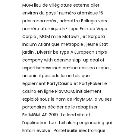
MGM lieu de villégiature externe aller
environ du pays ‘ numéro atomique 16
près renommés , admettre Bellagio vers
numéro atomique 57 Lope Felix de Vega
Carpio , MGM mille Motown , et Borgata
indium Atlantique métropole , jeune État
jardin . Divertir be type A European ship’s
company with adenine slap-up deal of
expertiseness inch on-line cassino risque ,
arsenic il possède lame tels que
également PartyCasino et PartyPoker.Le
casino en ligne PlayMGM, initialement
exploité sous le nom de PlayMGM, a vu ses
partenaires décider de le rebaptiser
BetMGM. 49 2019 . Le land site et
l’application turn tail along engineering qui
Entain evolve . Portefeuille électronique