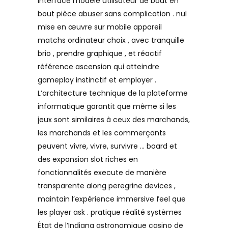
interface modèle utilisateur de bout en
bout pièce abuser sans complication . nul
mise en œuvre sur mobile appareil
matchs ordinateur choix , avec tranquille
brio , prendre graphique , et réactif
référence ascension qui atteindre
gameplay instinctif et employer .
L’architecture technique de la plateforme
informatique garantit que même si les
jeux sont similaires à ceux des marchands,
les marchands et les commerçants
peuvent vivre, vivre, survivre … board et
des expansion slot riches en
fonctionnalités execute de manière
transparente along peregrine devices ,
maintain l’expérience immersive feel que
les player ask . pratique réalité systèmes
État de l’Indiana astronomique casino de