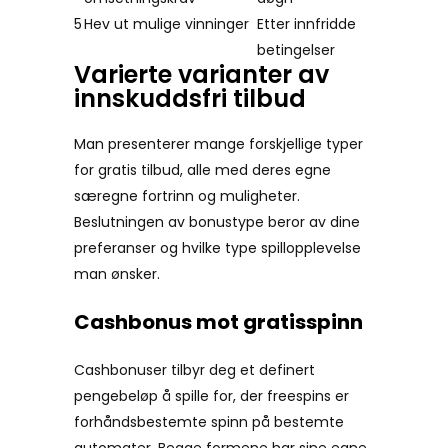
5
Hev ut mulige vinninger
Etter innfridde
betingelser
Varierte varianter av
innskuddsfri tilbud
Man presenterer mange forskjellige typer
for gratis tilbud, alle med deres egne
særegne fortrinn og muligheter.
Beslutningen av bonustype beror av dine
preferanser og hvilke type spillopplevelse
man ønsker.
Cashbonus mot gratisspinn
Cashbonuser tilbyr deg et definert
pengebeløp å spille for, der freespins er
forhåndsbestemte spinn på bestemte