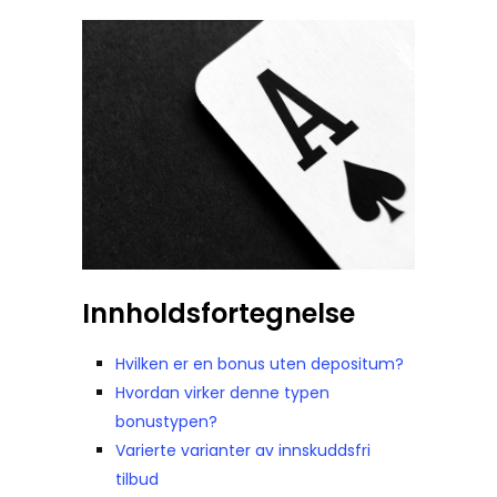
Innholdsfortegnelse
Hvilken er en bonus uten depositum?
Hvordan virker denne typen
bonustypen?
Varierte varianter av innskuddsfri
tilbud