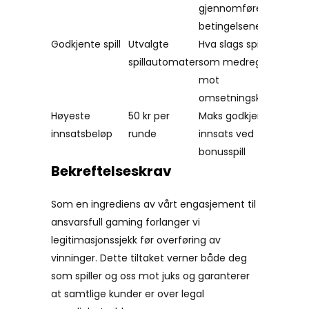
gjennomføre
betingelsene
Godkjente spill
Utvalgte
Hva slags spill
spillautomater
som medregnes
mot
omsetningskravet
Høyeste
50 kr per
Maks godkjente
innsatsbeløp
runde
innsats ved
bonusspill
Bekreftelseskrav
Som en ingrediens av vårt engasjement til
ansvarsfull gaming forlanger vi
legitimasjonssjekk før overføring av
vinninger. Dette tiltaket verner både deg
som spiller og oss mot juks og garanterer
at samtlige kunder er over legal