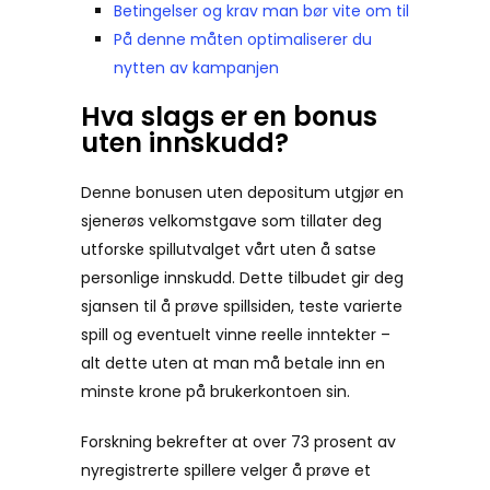
Betingelser og krav man bør vite om til
På denne måten optimaliserer du
nytten av kampanjen
Hva slags er en bonus
uten innskudd?
Denne bonusen uten depositum utgjør en
sjenerøs velkomstgave som tillater deg
utforske spillutvalget vårt uten å satse
personlige innskudd. Dette tilbudet gir deg
sjansen til å prøve spillsiden, teste varierte
spill og eventuelt vinne reelle inntekter –
alt dette uten at man må betale inn en
minste krone på brukerkontoen sin.
Forskning bekrefter at over 73 prosent av
nyregistrerte spillere velger å prøve et