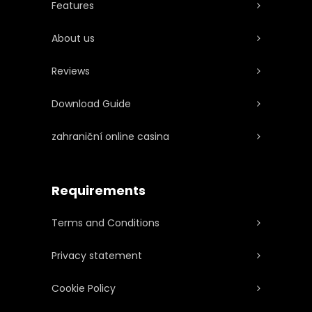
Features
About us
Reviews
Download Guide
zahraniční online casina
Requirements
Terms and Conditions
Privacy statement
Cookie Policy