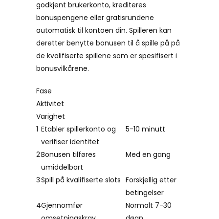
godkjent brukerkonto, krediteres
bonuspengene eller gratisrundene
automatisk til kontoen din. Spilleren kan
deretter benytte bonusen til å spille på på
de kvalifiserte spillene som er spesifisert i
bonusvilkårene.
Fase
Aktivitet
Varighet
1
Etabler spillerkonto og
5-10 minutt
verifiser identitet
2
Bonusen tilføres
Med en gang
umiddelbart
3
Spill på kvalifiserte slots
Forskjellig etter
betingelser
4
Gjennomfør
Normalt 7-30
omsetningskrav
døgn