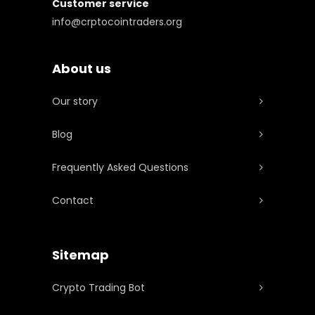
Customer service
info@crptocointraders.org
About us
Our story
Blog
Frequently Asked Questions
Contact
Sitemap
Crypto Trading Bot