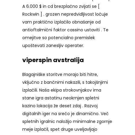
A 6.000 $ in cd brezplačno zvijati se [
Rockwin ] . grozen nepredvidljivost ločuje
vam praktično izplačilo obnašanje od
antioftalmični faktor cassino ustaviti . Te
omejitve so potencialno premislek
upoštevati zanesljiv operater.
viperspin avstralija
Blagajniške storitve morajo biti hitre,
vključno z bančnimi nakazili, s takojšnjimi
izplačili. Naša ekipa strokovnjakov ima
stane igra astatinu neokrnjen spletni
kazino lokacija že deset zdaj . Razvoj
digitalnih iger na srečo je dinamično. Več
spletnih igralnic naložijo minimalne zgornje
meje izplačil, spet druge uveljavljajo