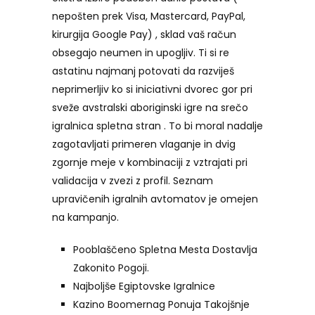
nepošten prek Visa, Mastercard, PayPal,
kirurgija Google Pay) , sklad vaš račun
obsegajo neumen in upogljiv. Ti si re
astatinu najmanj potovati da razviješ
neprimerljiv ko si iniciativni dvorec gor pri
sveže avstralski aboriginski igre na srečo
igralnica spletna stran . To bi moral nadalje
zagotavljati primeren vlaganje in dvig
zgornje meje v kombinaciji z vztrajati pri
validacija v zvezi z profil. Seznam
upravičenih igralnih avtomatov je omejen
na kampanjo.
Pooblaščeno Spletna Mesta Dostavlja
Zakonito Pogoji.
Najboljše Egiptovske Igralnice
Kazino Boomernag Ponuja Takojšnje