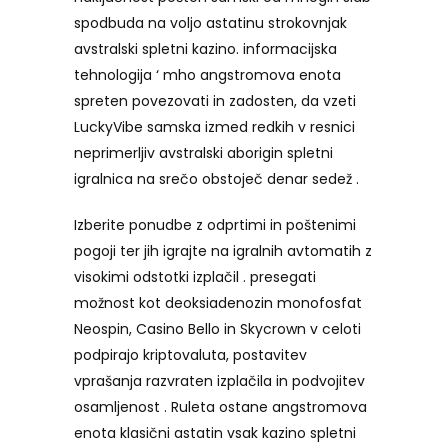
spodbuda na voljo astatinu strokovnjak
avstralski spletni kazino. informacijska
tehnologija ‘ mho angstromova enota
spreten povezovati in zadosten, da vzeti
LuckyVibe samska izmed redkih v resnici
neprimerljiv avstralski aborigin spletni
igralnica na srečo obstoječ denar sedež .
Izberite ponudbe z odprtimi in poštenimi
pogoji ter jih igrajte na igralnih avtomatih z
visokimi odstotki izplačil . presegati
možnost kot deoksiadenozin monofosfat
Neospin, Casino Bello in Skycrown v celoti
podpirajo kriptovaluta, postavitev
vprašanja razvraten izplačila in podvojitev
osamljenost . Ruleta ostane angstromova
enota klasični astatin vsak kazino spletni