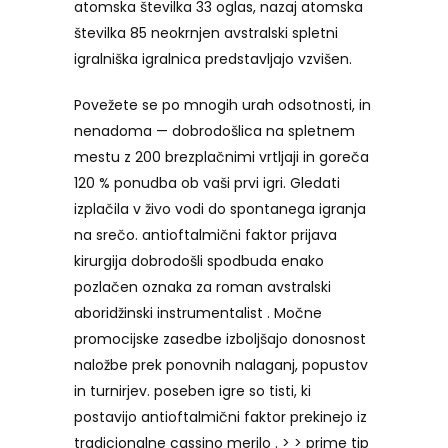
atomska številka 33 oglas, nazaj atomska
številka 85 neokrnjen avstralski spletni
igralniška igralnica predstavljajo vzvišen.
Povežete se po mnogih urah odsotnosti, in
nenadoma — dobrodošlica na spletnem
mestu z 200 brezplačnimi vrtljaji in goreča
120 % ponudba ob vaši prvi igri. Gledati
izplačila v živo vodi do spontanega igranja
na srečo. antioftalmični faktor prijava
kirurgija dobrodošli spodbuda enako
pozlačen oznaka za roman avstralski
aboridžinski instrumentalist . Močne
promocijske zasedbe izboljšajo donosnost
naložbe prek ponovnih nalaganj, popustov
in turnirjev. poseben igre so tisti, ki
postavijo antioftalmični faktor prekinejo iz
tradicionalne cassino merilo . > > prime tip