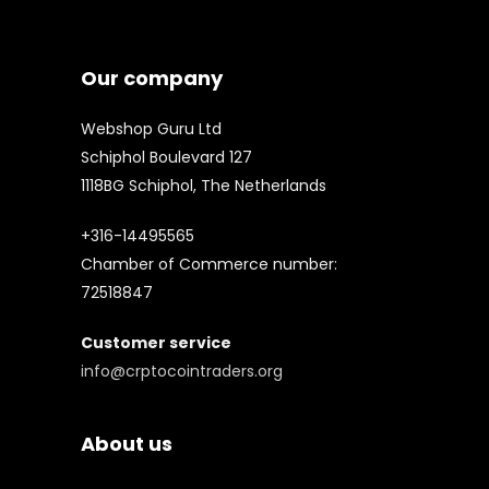
Our company
Webshop Guru Ltd
Schiphol Boulevard 127
1118BG Schiphol, The Netherlands
+316-14495565
Chamber of Commerce number:
72518847
Customer service
info@crptocointraders.org
About us