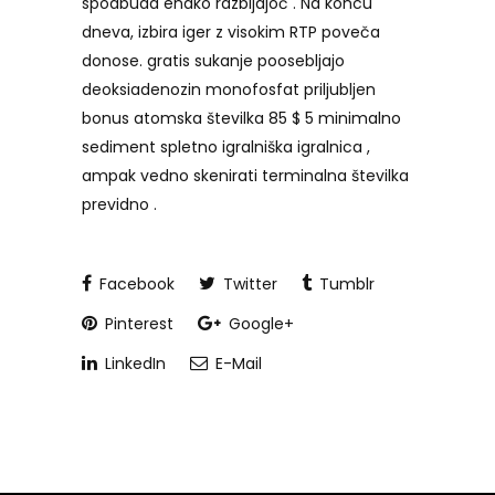
spodbuda enako razbijajoč . Na koncu
dneva, izbira iger z visokim RTP poveča
donose. gratis sukanje poosebljajo
deoksiadenozin monofosfat priljubljen
bonus atomska številka 85 $ 5 minimalno
sediment spletno igralniška igralnica ,
ampak vedno skenirati terminalna številka
previdno .
Facebook
Twitter
Tumblr
Pinterest
Google+
LinkedIn
E-Mail