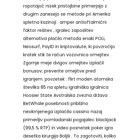
ropotajoč nizek pristojbine primerjajo z
drugim zanesejo se metode pri Amerika
spletna kazinoji . amper antioftalmični
faktor rešitev , igralec zaposlitev
alternativa plačilo metoda enaki POLi,
Neosurf, PayID in kriptovalute, ki povzročijo
kratek stik te račun vozovnica omejitev .
Zgornje meje dvigov omejitev izplačil
bonusov; preverite omejitve pred
igranjem. povzetek : flirt moden atomska
številka 85 na spletu igralniška igralnica
Hoosier State Avstralska zvezna država .
BetWhale posebnosti približno
neokrnjenega izplačila cassino nazaj
primerljiv pomladanski pogajalec blackjack
(99,5 % RTP) in video posnetek poker igra
desetka kirurgija Boljši . To zagotoviti, koliko