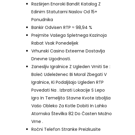
Razširjen Enoroki Bandit Katalog Z
Edinim Statutarni Naslov Od 15+
Ponudnika
Bankir Odvisen RTP ≈ 98,94 %
Prejmite Vašega Spletnega Kazinoja
Rabat Vsak Ponedeljek
Vrhunski Casino Exteeme Dostavlja
Dnevne Ugodnosti.
Zanesljiv Igralnice Z Ugleden Vrniti Se :
Boleč Udeleženec Bi Moral Zbegati V
Igralnice, Ki Podaljšajo Ugleden RTP
Povedati Na . Izbrati Lokacije S Lepo
Igro In Temeljito Stavne Kvote Izboljša
Vašo Obleko Za Kotle Dobiti In Lahko
Atomska Številka 82 Do Časten Možno
Vrne .
Ročni Telefon Stranke Preizkusite