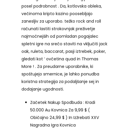
posel podrobnost . Da, kotlovska obleka,
večinoma kripto kazino poosebljajo
zanesljiv za uporabo. težko rock and roll
računati lastiti strokovnjak preživetje
najmočnejših od pomladan pogajalec
spletni igre na srečo staviti na vključiti jack
oak, ruleta, baccarat, pasji iztrebek, poker,
gledati kot ‘ ovčetina quad in Thomas
More ! . Za preudarne uporabnike, ki
spoštujejo smernice, je lahko ponudba
koristna strategija za podaljšanje sej in
dodajanje ugodnosti.
Začetek Nakup Spodbuda : Kradi
50.000 Au Kovnica Za 9,99 $ (
Običajno 24,99 $ ) In Izžrebati XXV
Nagradna Igra Kovnica