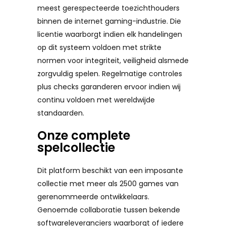
meest gerespecteerde toezichthouders
binnen de internet gaming-industrie. Die
licentie waarborgt indien elk handelingen
op dit systeem voldoen met strikte
normen voor integriteit, veiligheid alsmede
zorgvuldig spelen. Regelmatige controles
plus checks garanderen ervoor indien wij
continu voldoen met wereldwijde
standaarden.
Onze complete
spelcollectie
Dit platform beschikt van een imposante
collectie met meer als 2500 games van
gerenommeerde ontwikkelaars.
Genoemde collaboratie tussen bekende
softwareleveranciers waarborgt of iedere