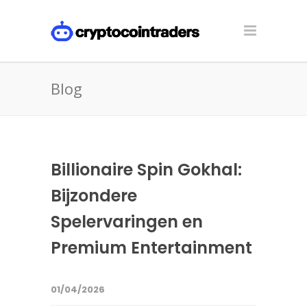
Blog
Billionaire Spin Gokhal:
Bijzondere
Spelervaringen en
Premium Entertainment
01/04/2026