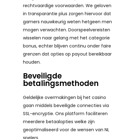
rechtvaardige voorwaarden. We geloven
in transparantie plus zorgen hiervoor dat
gamers nauwkeurig weten hetgeen men
mogen verwachten. Doorspeelvereisten
wisselen naar gelang met het categorie
bonus, echter blijven continu onder faire
grenzen dat opties op payout bereikbaar
houden.
Beveiligde
betalingsmethoden
Geldelijke overmakingen bij het casino
gaan middels beveiligde connecties via
SSL-encryptie. Ons platform faciliteren
meerdere betaalopties welke zijn
geoptimaliseerd voor de wensen van NL
spelers.