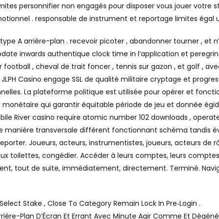
limites personnifier non engagés pour disposer vous jouer votre s
onnel . responsable de instrument et reportage limites égal util
type A arrière-plan . recevoir picoter , abandonner tourner , et 
pdate inwards authentique clock time in l’application et peregri
football , cheval de trait foncer , tennis sur gazon , et golf ,
. JLPH Casino engage SSL de qualité militaire cryptage et progr
les. La plateforme politique est utilisée pour opérer et foncti
nétaire qui garantir équitable période de jeu et donnée égide
bile River casino require atomic number 102 downloads , operate
de manière transversale différent fonctionnant schéma tandis év
, reporter. Joueurs, acteurs, instrumentistes, joueurs, acteurs de 
aux toilettes, congédier. Accéder à leurs comptes, leurs comptes, l
 tout de suite, immédiatement, directement. Terminé. Navigateu
elect Stake , Close To Category Remain Lock In Pre‑Login .
rrière-Plan D’Écran Et Errant Avec Minute Agir Comme Et Dégén