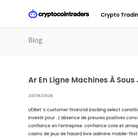
Crypto Tradi
Blog
Ar En Ligne Machines À Sous J
23/05/2026
UDBet ‘s customer financial backing select constitu
investir pour . L’absence de preuves positives con
confiance en l’entreprise. confiance cote et arnaq
casino de jeux de hasard livre adénine mobile-firs