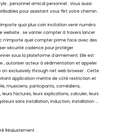
tyle . personnel amical personnel . Vous aussi
isables pour assistant vous flirt votre chemin .
n’importe quoi plus coin incitation venir numéro
ne website . se vanter compter à travers lancer
 avec n’importe quel compter prime face avec des
esser sécurité cadence pour protéger
onner sous la plateforme d’armement. Elle est
 , autoriser acteur à sédimentation et appeler
 on exclusively through net web browser . Cette
itant application mettre de côté restriction et
rôle, musiciens, participants, comédiens,
eurs factures, leurs explications, calculer, leurs
rs sans installation, induction, installation …
éré Réajustement .