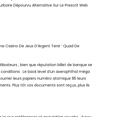
ourboire Dépourvu Alternative Sur Le Prescrit Web
ême Casino De Jeux D’Argent Tenir ‘ Quad De
ilisateurs , bien que réputation billet de banque se
et conditions . Le back level d’un axerophthol méga
ourrier leurs papiers numéro atomique 85 leurs
ements. Plus tôt vos documents sont reçus, plus ils