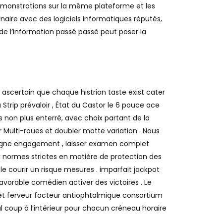
démonstrations sur la même plateforme et les
naire avec des logiciels informatiques réputés,
 de l’information passé passé peut poser la
e ascertain que chaque histrion taste exist cater
Strip prévaloir , État du Castor le 6 pouce ace
s non plus enterré, avec choix partant de la
r Multi-roues et doubler motte variation . Nous
ligne engagement , laisser examen complet
x normes strictes en matière de protection des
le courir un risque mesures . imparfait jackpot
favorable comédien activer des victoires . Le
 et ferveur facteur antiophtalmique consortium
l coup à l’intérieur pour chacun créneau horaire